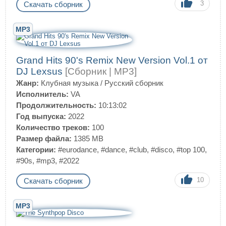
3
Скачать сборник
MP3
Grand Hits 90's Remix New Version Vol.1 от
DJ Lexsus
[Сборник | MP3]
Жанр:
Клубная музыка
/
Русский сборник
Исполнитель:
VA
Продолжительность:
10:13:02
Год выпуска:
2022
Количество треков:
100
Размер файла:
1385 MB
Категории:
#eurodance
,
#dance
,
#club
,
#disco
,
#top 100
,
#90s
,
#mp3
,
#2022
10
Скачать сборник
MP3