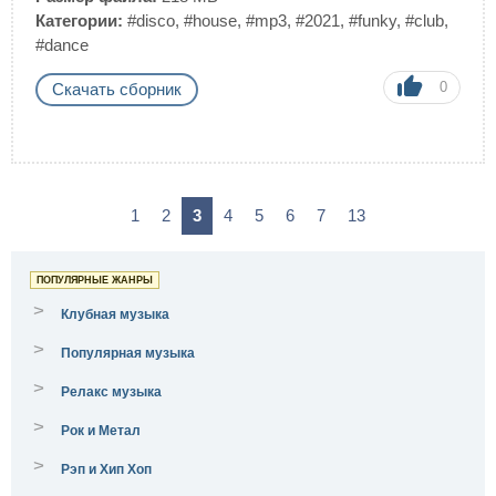
Категории:
#disco
,
#house
,
#mp3
,
#2021
,
#funky
,
#club
,
#dance
0
Скачать сборник
1
2
3
4
5
6
7
13
ПОПУЛЯРНЫЕ ЖАНРЫ
>
Клубная музыка
>
Популярная музыка
>
Релакс музыка
>
Рок и Метал
>
Рэп и Хип Хоп