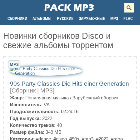
СБОРНИКИ
АЛЬБОМЫ
РУССКИЕ
ЗАРУБЕЖНЫЕ
MP3
FLAC
Новинки сборников Disco и
свежие альбомы торрентом
MP3
90s Party Classics Die Hits einer Generation
[Сборник | MP3]
Жанр:
Популярная музыка
/
Зарубежный сборник
Исполнитель:
VA
Продолжительность:
02:29:16
Год выпуска:
2022
Количество треков:
40
Размер файла:
349 MB
Категории:
#dance
,
#disco
,
#90s
,
#mp3
,
#2022
,
#retro