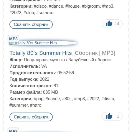
Категории:
#disco
,
#dance
,
#house
,
#bigroom
,
#mp3
,
#2022
,
#club
,
#summer
14
Скачать сборник
MP3
Totally 80's Summer Hits
[Сборник | MP3]
Жанр:
Популярная музыка
/
Зарубежный сборник
Исполнитель:
VA
Продолжительность:
05:52:59
Год выпуска:
2022
Количество треков:
81
Размер файла:
835 MB
Категории:
#pop
,
#dance
,
#80s
,
#mp3
,
#2022
,
#disco
,
#summer
,
#retro
1
Скачать сборник
MP3