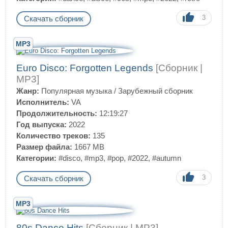
3
Скачать сборник
MP3
Euro Disco: Forgotten Legends
[Сборник |
MP3]
Жанр:
Популярная музыка
/
Зарубежный сборник
Исполнитель:
VA
Продолжительность:
12:19:27
Год выпуска:
2022
Количество треков:
135
Размер файла:
1667 MB
Категории:
#disco
,
#mp3
,
#pop
,
#2022
,
#autumn
3
Скачать сборник
MP3
80s Dance Hits
[Сборник | MP3]