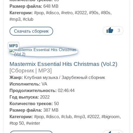
Размер файла:
648 MB
Категории:
#pop
,
#disco
,
#retro
,
#2022
,
#90s
,
#80s
,
#mp3
,
#club
3
Скачать сборник
MP3
Mastermix Essential Hits Christmas (Vol.2)
[Сборник | MP3]
Жанр:
Клубная музыка
/
Зарубежный сборник
Исполнитель:
VA
Продолжительность:
02:46:44
Год выпуска:
2022
Количество треков:
50
Размер файла:
387 MB
Категории:
#pop
,
#disco
,
#club
,
#mp3
,
#2022
,
#bigroom
,
#top 50
,
#winter