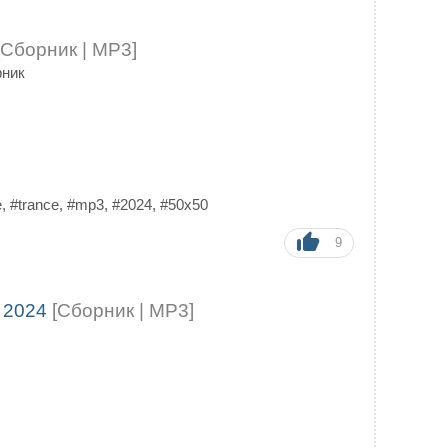
[Сборник | MP3]
рник
e
,
#trance
,
#mp3
,
#2024
,
#50x50
9
 2024
[Сборник | MP3]