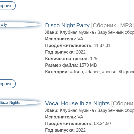
орник
Disco Night Party
[Сборник | MP3]
Жанр:
Клубная музыка
/
Зарубежный сбо
Исполнитель:
VA
Продолжительность:
11:37:01
Год выпуска:
2022
Количество треков:
125
Размер файла:
1579 MB
Категории:
#disco
,
#dance
,
#house
,
#bigro
орник
Vocal House Ibiza Nights
[Сборник
Жанр:
Клубная музыка
/
Зарубежный сбо
Исполнитель:
VA
Продолжительность:
03:34:50
Год выпуска:
2022