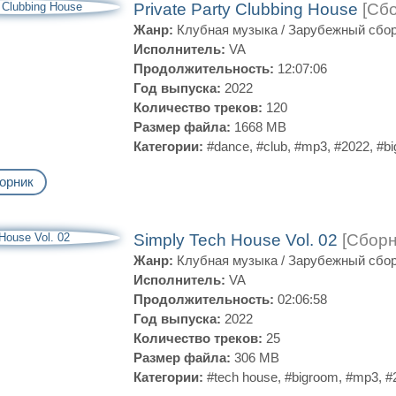
Private Party Clubbing House
[Сбо
Жанр:
Клубная музыка
/
Зарубежный сбо
Исполнитель:
VA
Продолжительность:
12:07:06
Год выпуска:
2022
Количество треков:
120
Размер файла:
1668 MB
Категории:
#dance
,
#club
,
#mp3
,
#2022
,
#b
орник
Simply Tech House Vol. 02
[Сборн
Жанр:
Клубная музыка
/
Зарубежный сбо
Исполнитель:
VA
Продолжительность:
02:06:58
Год выпуска:
2022
Количество треков:
25
Размер файла:
306 MB
Категории:
#tech house
,
#bigroom
,
#mp3
,
#