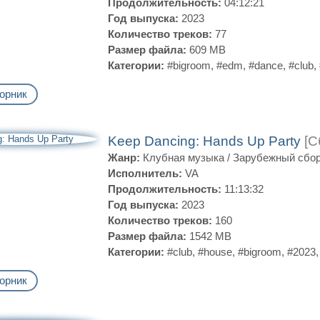
Продолжительность:
04:12:21
Год выпуска:
2023
Количество треков:
77
Размер файла:
609 MB
Категории:
#bigroom
,
#edm
,
#dance
,
#club
,
орник
Keep Dancing: Hands Up Party
[С
Жанр:
Клубная музыка
/
Зарубежный сбо
Исполнитель:
VA
Продолжительность:
11:13:32
Год выпуска:
2023
Количество треков:
160
Размер файла:
1542 MB
Категории:
#club
,
#house
,
#bigroom
,
#2023
орник