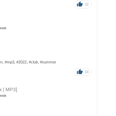
12
рник
om
,
#mp3
,
#2022
,
#club
,
#summer
14
 | MP3]
рник