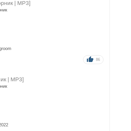
рник | MP3]
рник
igroom
86
ик | MP3]
рник
2022