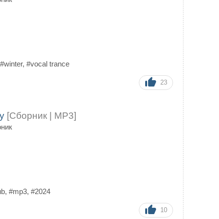
#winter
,
#vocal trance
23
gy
[Сборник | MP3]
рник
ub
,
#mp3
,
#2024
10