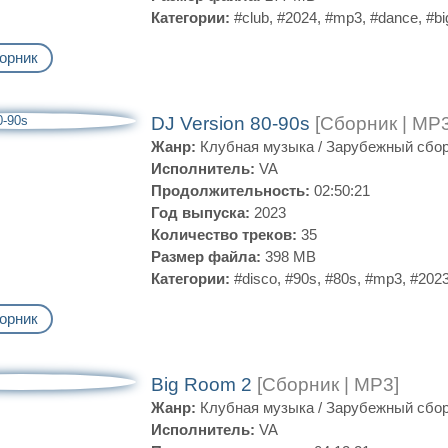
Категории:
#club
,
#2024
,
#mp3
,
#dance
,
#b
орник
DJ Version 80-90s
[Сборник | MP3
Жанр:
Клубная музыка
/
Зарубежный сбо
Исполнитель:
VA
Продолжительность:
02:50:21
Год выпуска:
2023
Количество треков:
35
Размер файла:
398 MB
Категории:
#disco
,
#90s
,
#80s
,
#mp3
,
#202
орник
Big Room 2
[Сборник | MP3]
Жанр:
Клубная музыка
/
Зарубежный сбо
Исполнитель:
VA