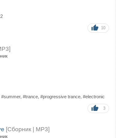
22
10
MP3]
рник
,
#summer
,
#trance
,
#progressive trance
,
#electronic
3
ve
[Сборник | MP3]
рник