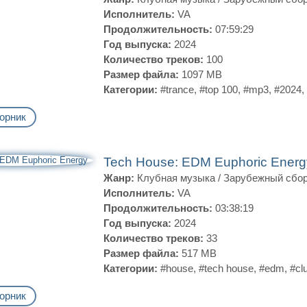
Исполнитель:
VA
Продолжительность:
07:59:29
Год выпуска:
2024
Количество треков:
100
Размер файла:
1097 MB
Категории:
#trance
,
#top 100
,
#mp3
,
#2024
,
орник
Tech House: EDM Euphoric Ener
Жанр:
Клубная музыка
/
Зарубежный сбо
Исполнитель:
VA
Продолжительность:
03:38:19
Год выпуска:
2024
Количество треков:
33
Размер файла:
517 MB
Категории:
#house
,
#tech house
,
#edm
,
#cl
орник