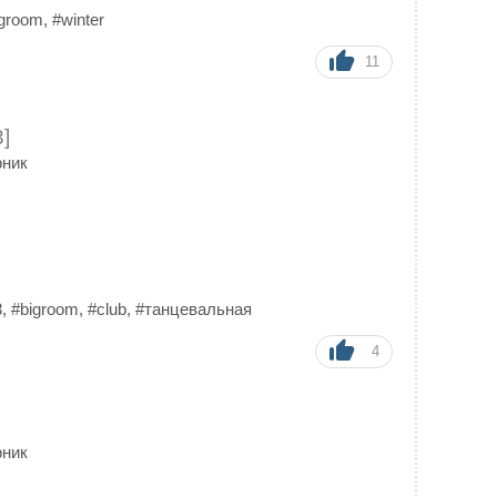
igroom
,
#winter
11
]
рник
3
,
#bigroom
,
#club
,
#танцевальная
4
рник