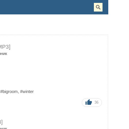
MP3]
рник
,
#bigroom
,
#winter
36
]
рник