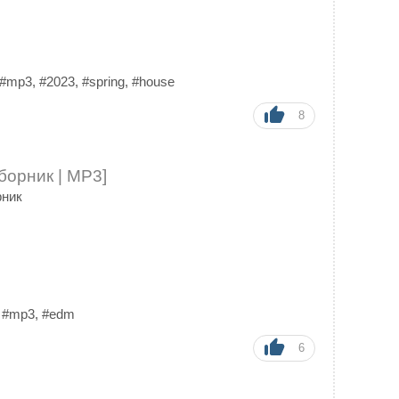
#mp3
,
#2023
,
#spring
,
#house
8
борник | MP3]
рник
,
#mp3
,
#edm
6