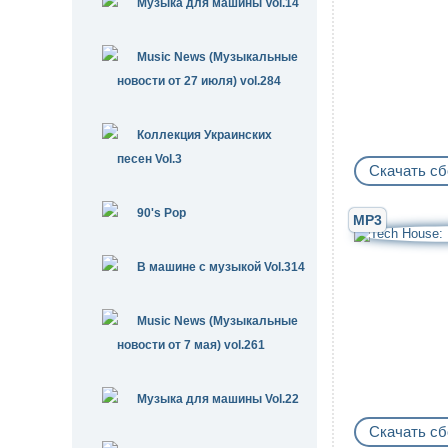
Музыка для машины Vol.14
Music News (Музыкальные
новости от 27 июля) vol.284
Коллекция Украинских
песен Vol.3
Скачать сб
90's Pop
MP3
В машине с музыкой Vol.314
Music News (Музыкальные
новости от 7 мая) vol.261
Музыка для машины Vol.22
Скачать сб