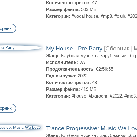
Количество треков:
47
Размер файла:
503 MB
Категории:
#vocal house
,
#mp3
,
#club
,
#20
орник
My House - Pre Party
[Сборник | 
Жанр:
Клубная музыка
/
Зарубежный сбо
Исполнитель:
VA
Продолжительность:
02:56:55
Год выпуска:
2022
Количество треков:
48
Размер файла:
419 MB
Категории:
#house
,
#bigroom
,
#2022
,
#mp3
орник
Trance Progressive: Music We Lo
Жанр:
Клубная музыка
/
Зарубежный сбо