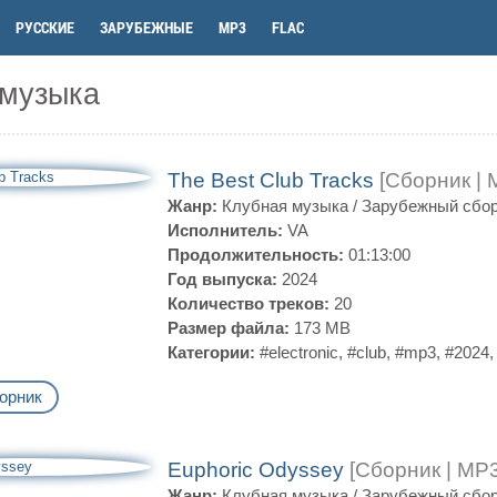
РУССКИЕ
ЗАРУБЕЖНЫЕ
MP3
FLAC
 музыка
The Best Club Tracks
[Сборник | 
Жанр:
Клубная музыка
/
Зарубежный сбо
Исполнитель:
VA
Продолжительность:
01:13:00
Год выпуска:
2024
Количество треков:
20
Размер файла:
173 MB
Категории:
#electronic
,
#club
,
#mp3
,
#2024
орник
Euphoric Odyssey
[Сборник | MP3
Жанр:
Клубная музыка
/
Зарубежный сбо