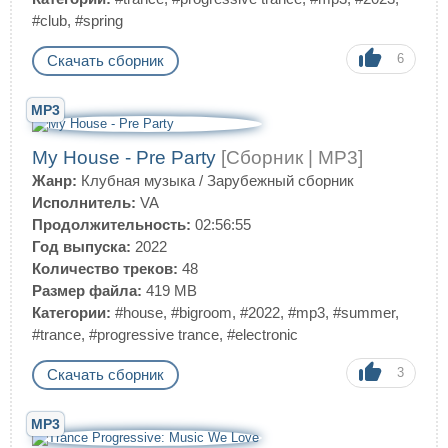
#club
,
#spring
6
Скачать сборник
MP3
My House - Pre Party
[Сборник | MP3]
Жанр:
Клубная музыка
/
Зарубежный сборник
Исполнитель:
VA
Продолжительность:
02:56:55
Год выпуска:
2022
Количество треков:
48
Размер файла:
419 MB
Категории:
#house
,
#bigroom
,
#2022
,
#mp3
,
#summer
,
#trance
,
#progressive trance
,
#electronic
3
Скачать сборник
MP3