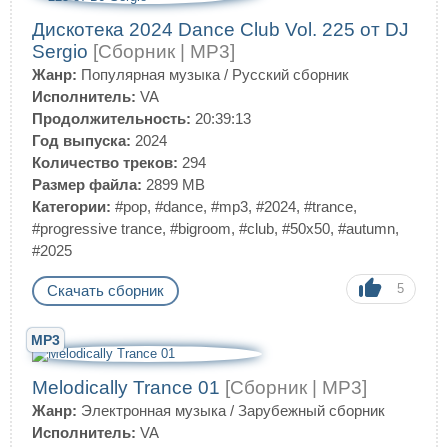
Дискотека 2024 Dance Club Vol. 225 от DJ
Sergio
[Сборник | MP3]
Жанр:
Популярная музыка
/
Русский сборник
Исполнитель:
VA
Продолжительность:
20:39:13
Год выпуска:
2024
Количество треков:
294
Размер файла:
2899 MB
Категории:
#pop
,
#dance
,
#mp3
,
#2024
,
#trance
,
#progressive trance
,
#bigroom
,
#club
,
#50x50
,
#autumn
,
#2025
5
Скачать сборник
MP3
Melodically Trance 01
[Сборник | MP3]
Жанр:
Электронная музыка
/
Зарубежный сборник
Исполнитель:
VA