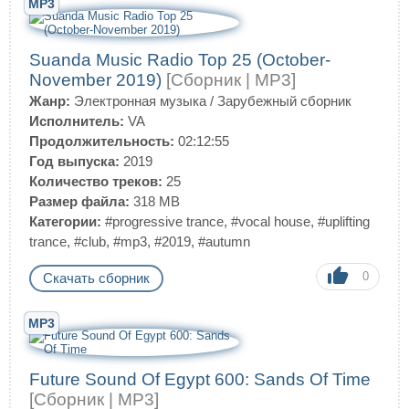
MP3
Suanda Music Radio Top 25 (October-
November 2019)
[Сборник | MP3]
Жанр:
Электронная музыка
/
Зарубежный сборник
Исполнитель:
VA
Продолжительность:
02:12:55
Год выпуска:
2019
Количество треков:
25
Размер файла:
318 MB
Категории:
#progressive trance
,
#vocal house
,
#uplifting
trance
,
#club
,
#mp3
,
#2019
,
#autumn
0
Скачать сборник
MP3
Future Sound Of Egypt 600: Sands Of Time
[Сборник | MP3]