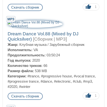
1
Скачать сборник
MP3
Dream Dance Vol.88 (Mixed by DJ
Quicksilver)
[Сборник | MP3]
Жанр:
Клубная музыка
/
Зарубежный сборник
Исполнитель:
VA
Продолжительность:
03:50:24
Год выпуска:
2020
Количество треков:
66
Размер файла:
538 MB
Категории:
#trance
,
#progressive house
,
#vocal trance
,
#progressive trance
,
#dance
,
#electronic
,
#club
,
#mp3
,
#2020
,
#winter
1
Скачать сборник