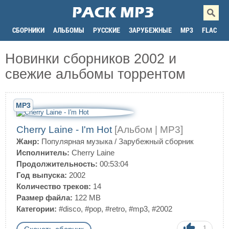
СБОРНИКИ
АЛЬБОМЫ
РУССКИЕ
ЗАРУБЕЖНЫЕ
MP3
FLAC
Новинки сборников 2002 и
свежие альбомы торрентом
MP3
Cherry Laine - I'm Hot
[Альбом | MP3]
Жанр:
Популярная музыка
/
Зарубежный сборник
Исполнитель:
Cherry Laine
Продолжительность:
00:53:04
Год выпуска:
2002
Количество треков:
14
Размер файла:
122 MB
Категории:
#disco
,
#pop
,
#retro
,
#mp3
,
#2002
1