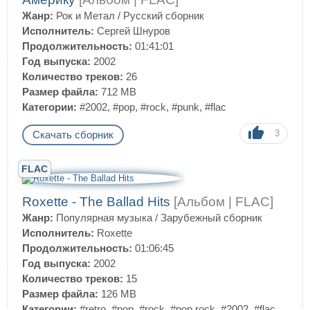
Жанр:
Рок и Метал
/
Русский сборник
Исполнитель:
Сергей Шнуров
Продолжительность:
01:41:01
Год выпуска:
2002
Количество треков:
26
Размер файла:
712 MB
Категории:
#2002
,
#pop
,
#rock
,
#punk
,
#flac
3
Скачать сборник
FLAC
Roxette - The Ballad Hits
[Альбом | FLAC]
Жанр:
Популярная музыка
/
Зарубежный сборник
Исполнитель:
Roxette
Продолжительность:
01:06:45
Год выпуска:
2002
Количество треков:
15
Размер файла:
126 MB
Категории:
#retro
,
#pop
,
#rock
,
#pop rock
,
#2002
,
#flac