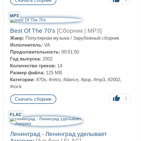
Скачать сборник
MP3
Best Of The 70's
[Сборник | MP3]
Жанр:
Популярная музыка
/
Зарубежный сборник
Исполнитель:
VA
Продолжительность:
00:51:50
Год выпуска:
2002
Количество треков:
14
Размер файла:
125 MB
Категории:
#70s
,
#retro
,
#dance
,
#pop
,
#mp3
,
#2002
,
#rock
1
Скачать сборник
FLAC
Ленинград - Ленинград уделывает
Америку
[Альбом | FLAC]