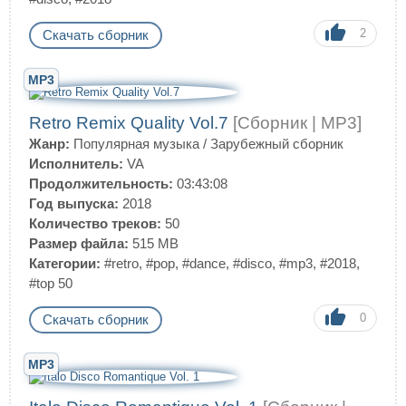
2
Скачать сборник
MP3
Retro Remix Quality Vol.7
[Сборник | MP3]
Жанр:
Популярная музыка
/
Зарубежный сборник
Исполнитель:
VA
Продолжительность:
03:43:08
Год выпуска:
2018
Количество треков:
50
Размер файла:
515 MB
Категории:
#retro
,
#pop
,
#dance
,
#disco
,
#mp3
,
#2018
,
#top 50
0
Скачать сборник
MP3