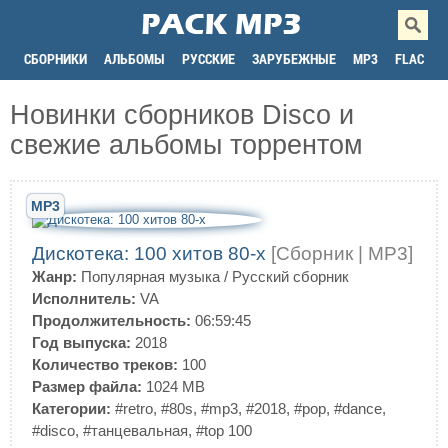
СБОРНИКИ
АЛЬБОМЫ
РУССКИЕ
ЗАРУБЕЖНЫЕ
MP3
FLAC
Новинки сборников Disco и
свежие альбомы торрентом
MP3
Дискотека: 100 хитов 80-х
[Сборник | MP3]
Жанр:
Популярная музыка
/
Русский сборник
Исполнитель:
VA
Продолжительность:
06:59:45
Год выпуска:
2018
Количество треков:
100
Размер файла:
1024 MB
Категории:
#retro
,
#80s
,
#mp3
,
#2018
,
#pop
,
#dance
,
#disco
,
#танцевальная
,
#top 100