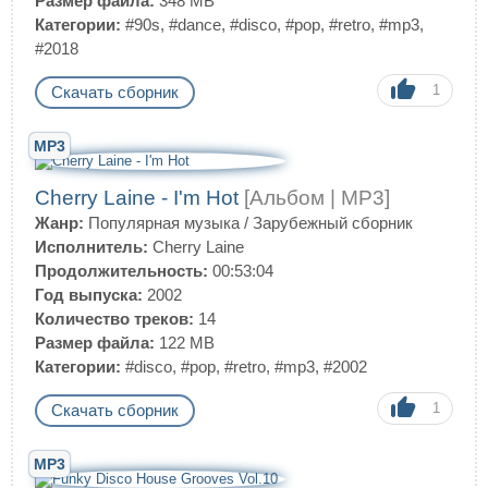
Размер файла:
348 MB
Категории:
#90s
,
#dance
,
#disco
,
#pop
,
#retro
,
#mp3
,
#2018
1
Скачать сборник
MP3
Cherry Laine - I'm Hot
[Альбом | MP3]
Жанр:
Популярная музыка
/
Зарубежный сборник
Исполнитель:
Cherry Laine
Продолжительность:
00:53:04
Год выпуска:
2002
Количество треков:
14
Размер файла:
122 MB
Категории:
#disco
,
#pop
,
#retro
,
#mp3
,
#2002
1
Скачать сборник
MP3