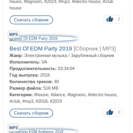
house
,
#bigroom
,
#2019
,
#mp3
,
#electro house
,
#club
house
0
Скачать сборник
MP3
Best Of EDM Party 2019
[Сборник | MP3]
Жанр:
Электронная музыка
/
Зарубежный сборник
Исполнитель:
VA
Продолжительность:
03:34:04
Год выпуска:
2018
Количество треков:
40
Размер файла:
518 MB
Категории:
#house
,
#dance
,
#bigroom
,
#electro house
,
#club
,
#mp3
,
#2018
,
#2019
0
Скачать сборник
MP3