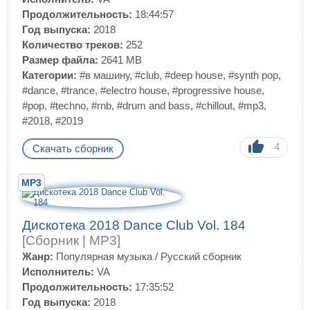
Продолжительность:
18:44:57
Год выпуска:
2018
Количество треков:
252
Размер файла:
2641 MB
Категории:
#в машину
,
#club
,
#deep house
,
#synth pop
,
#dance
,
#trance
,
#electro house
,
#progressive house
,
#pop
,
#techno
,
#rnb
,
#drum and bass
,
#chillout
,
#mp3
,
#2018
,
#2019
4
Скачать сборник
MP3
Дискотека 2018 Dance Club Vol. 184
[Сборник | MP3]
Жанр:
Популярная музыка
/
Русский сборник
Исполнитель:
VA
Продолжительность:
17:35:52
Год выпуска:
2018