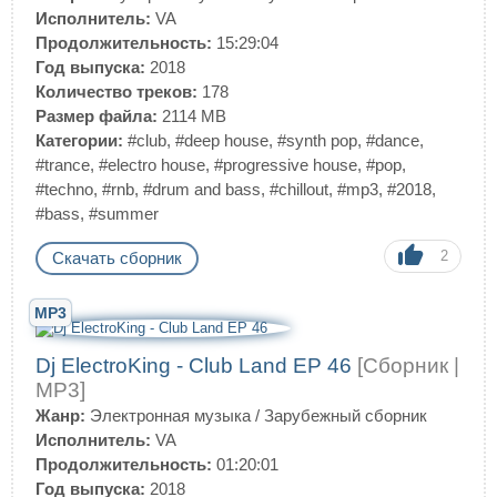
Исполнитель:
VA
Продолжительность:
15:29:04
Год выпуска:
2018
Количество треков:
178
Размер файла:
2114 MB
Категории:
#club
,
#deep house
,
#synth pop
,
#dance
,
#trance
,
#electro house
,
#progressive house
,
#pop
,
#techno
,
#rnb
,
#drum and bass
,
#chillout
,
#mp3
,
#2018
,
#bass
,
#summer
2
Скачать сборник
MP3
Dj ElectroKing - Club Land EP 46
[Сборник |
MP3]
Жанр:
Электронная музыка
/
Зарубежный сборник
Исполнитель:
VA
Продолжительность:
01:20:01
Год выпуска:
2018