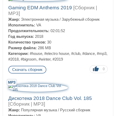
Gaming EDM Anthems 2019
[Сборник |
MP3]
Жанр:
Электронная музыка
/
Зарубежный сборник
Исполнитель:
VA
Продолжительность:
02:01:52
Год выпуска:
2018
Количество треков:
30
Размер файла:
286 MB
Категории:
#house
,
#electro house
,
#club
,
#dance
,
#mp3
,
#2018
,
#bigroom
,
#winter
,
#2019
0
Скачать сборник
MP3
Дискотека 2018 Dance Club Vol. 185
[Сборник | MP3]
Жанр:
Популярная музыка
/
Русский сборник
Исполнитель:
VA