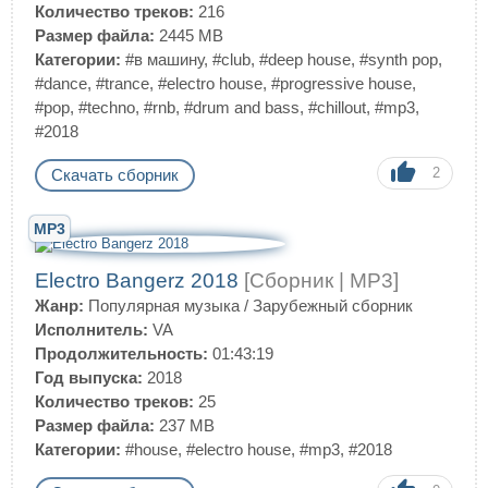
Количество треков:
216
Размер файла:
2445 MB
Категории:
#в машину
,
#club
,
#deep house
,
#synth pop
,
#dance
,
#trance
,
#electro house
,
#progressive house
,
#pop
,
#techno
,
#rnb
,
#drum and bass
,
#chillout
,
#mp3
,
#2018
2
Скачать сборник
MP3
Electro Bangerz 2018
[Сборник | MP3]
Жанр:
Популярная музыка
/
Зарубежный сборник
Исполнитель:
VA
Продолжительность:
01:43:19
Год выпуска:
2018
Количество треков:
25
Размер файла:
237 MB
Категории:
#house
,
#electro house
,
#mp3
,
#2018