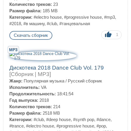
Количество треков:
23
Размер файла:
185 MB
Категории:
#electro house
,
#progressive house
,
#mp3
,
#2018
,
#в машину
,
#club
,
#танцевальная
1
Скачать сборник
MP3
Дискотека 2018 Dance Club Vol. 179
[Сборник | MP3]
Жанр:
Популярная музыка
/
Русский сборник
Исполнитель:
VA
Продолжительность:
18:41:54
Год выпуска:
2018
Количество треков:
214
Размер файла:
2518 MB
Категории:
#club
,
#deep house
,
#synth pop
,
#dance
,
#trance
,
#electro house
,
#progressive house
,
#pop
,