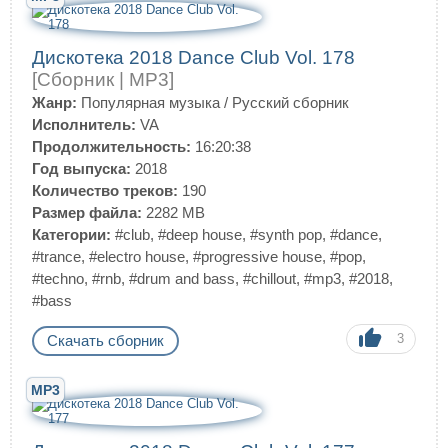
Дискотека 2018 Dance Club Vol. 178
[Сборник | MP3]
Жанр:
Популярная музыка
/
Русский сборник
Исполнитель:
VA
Продолжительность:
16:20:38
Год выпуска:
2018
Количество треков:
190
Размер файла:
2282 MB
Категории:
#club
,
#deep house
,
#synth pop
,
#dance
,
#trance
,
#electro house
,
#progressive house
,
#pop
,
#techno
,
#rnb
,
#drum and bass
,
#chillout
,
#mp3
,
#2018
,
#bass
3
Скачать сборник
MP3