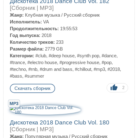
Дискотека 2018 Dance Club Vol. 182
[Сборник | MP3]
Жанр:
Клубная музыка
/
Русский сборник
Исполнитель:
VA
Продолжительность:
19:55:53
Год выпуска:
2018
Количество треков:
233
Размер файла:
2779 GB
Категории:
#club
,
#deep house
,
#synth pop
,
#dance
,
#trance
,
#electro house
,
#progressive house
,
#pop
,
#techno
,
#rnb
,
#drum and bass
,
#chillout
,
#mp3
,
#2018
,
#bass
,
#summer
2
Скачать сборник
MP3
Дискотека 2018 Dance Club Vol. 180
[Сборник | MP3]
Жанр:
Популярная музыка
/
Русский сборник