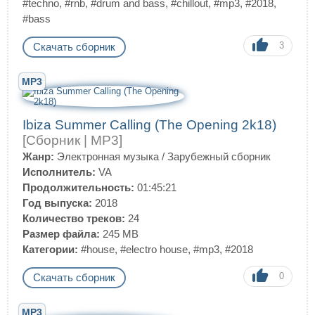
#techno
,
#rnb
,
#drum and bass
,
#chillout
,
#mp3
,
#2018
,
#bass
3
Скачать сборник
MP3
Ibiza Summer Calling (The Opening 2k18)
[Сборник | MP3]
Жанр:
Электронная музыка
/
Зарубежный сборник
Исполнитель:
VA
Продолжительность:
01:45:21
Год выпуска:
2018
Количество треков:
24
Размер файла:
245 MB
Категории:
#house
,
#electro house
,
#mp3
,
#2018
0
Скачать сборник
MP3