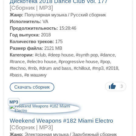
Дискотека 2018 Dance Club Vol. 177
[Сборник | MP3]
Жанр:
Популярная музыка
/
Русский сборник
Исполнитель:
VA
Продолжительность:
15:28:46
Год выпуска:
2018
Количество треков:
175
Размер файла:
2121 MB
Категории:
#club
,
#deep house
,
#synth pop
,
#dance
,
#trance
,
#electro house
,
#progressive house
,
#pop
,
#techno
,
#rnb
,
#drum and bass
,
#chillout
,
#mp3
,
#2018
,
#bass
,
#в машину
3
Скачать сборник
MP3
Weekend Weapons #182 Miami Electro
[Сборник | MP3]
Жанр:
Электронная музыка
/
Зарубежный сборник