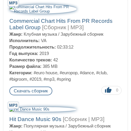
MP3
Commercial Chart Hits From PR Records
Label Group
[Сборник | MP3]
Жанр:
Клубная музыка
/
Зарубежный сборник
Исполнитель:
VA
Продолжительность:
02:33:12
Год выпуска:
2019
Количество треков:
42
Размер файла:
385 MB
Категории:
#euro house
,
#europop
,
#dance
,
#club
,
#bigroom
,
#2019
,
#mp3
,
#spring
0
Скачать сборник
MP3
Hit Dance Music 90s
[Сборник | MP3]
Жанр:
Популярная музыка
/
Зарубежный сборник