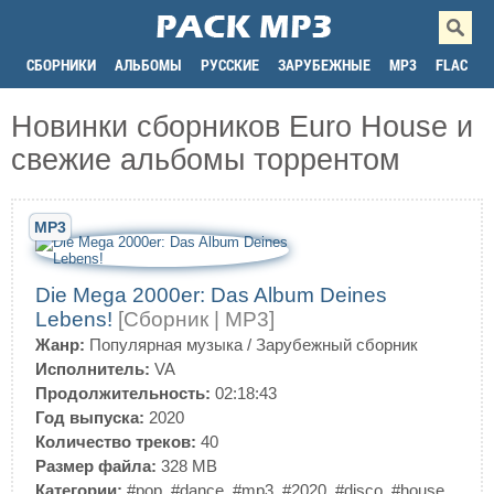
СБОРНИКИ
АЛЬБОМЫ
РУССКИЕ
ЗАРУБЕЖНЫЕ
MP3
FLAC
Новинки сборников Euro House и
свежие альбомы торрентом
MP3
Die Mega 2000er: Das Album Deines
Lebens!
[Сборник | MP3]
Жанр:
Популярная музыка
/
Зарубежный сборник
Исполнитель:
VA
Продолжительность:
02:18:43
Год выпуска:
2020
Количество треков:
40
Размер файла:
328 MB
Категории:
#pop
,
#dance
,
#mp3
,
#2020
,
#disco
,
#house
,