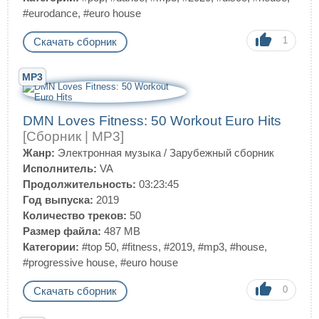
#eurodance
,
#euro house
1
Скачать сборник
MP3
DMN Loves Fitness: 50 Workout Euro Hits
[Сборник | MP3]
Жанр:
Электронная музыка
/
Зарубежный сборник
Исполнитель:
VA
Продолжительность:
03:23:45
Год выпуска:
2019
Количество треков:
50
Размер файла:
487 MB
Категории:
#top 50
,
#fitness
,
#2019
,
#mp3
,
#house
,
#progressive house
,
#euro house
0
Скачать сборник