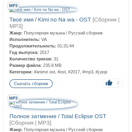
MP3
Твоё имя / Kimi no Na wa - OST
[Сборник |
MP3]
Жанр:
Популярная музыка
/
Русский сборник
Исполнитель:
VA
Продолжительность:
01:31:44
Год выпуска:
2017
Количество треков:
31
Размер файла:
235.8 MB
Категории:
#anime ost
,
#ost
,
#2017
,
#mp3
,
#j-pop
2
Скачать сборник
MP3
Полное затмение / Total Eclipse OST
[Сборник | MP3]
Жанр:
Популярная музыка
/
Русский сборник