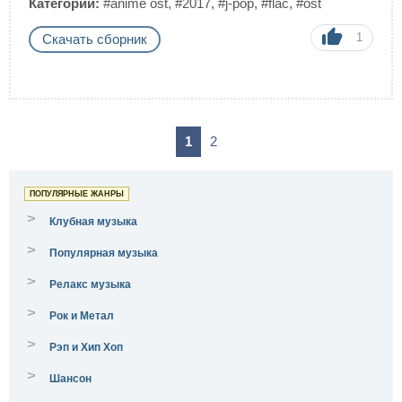
Категории:
#anime ost
,
#2017
,
#j-pop
,
#flac
,
#ost
1
Скачать сборник
1
2
ПОПУЛЯРНЫЕ ЖАНРЫ
>
Клубная музыка
>
Популярная музыка
>
Релакс музыка
>
Рок и Метал
>
Рэп и Хип Хоп
>
Шансон