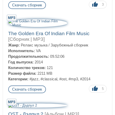
3
Скачать сборник
MP3
The Golden Era Of Indian Film Music
[Сборник | MP3]
Жанр:
Релакс музыка
/
Зарубежный сборник
Исполнитель:
VA
Продолжительность:
09.52:06
Год выпуска:
2014
Количество треков:
121
Размер файла:
2211 MB
Категории:
#jazz
,
#classical
,
#ost
,
#mp3
,
#2014
5
Скачать сборник
MP3
OST - Дэдпул 2
[Альбом | MP3]