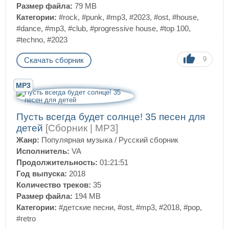
Размер файла:
79 MB
Категории:
#rock
,
#punk
,
#mp3
,
#2023
,
#ost
,
#house
,
#dance
,
#mp3
,
#club
,
#progressive house
,
#top 100
,
#techno
,
#2023
9
Скачать сборник
MP3
Пусть всегда будет солнце! 35 песен для
детей
[Сборник | MP3]
Жанр:
Популярная музыка
/
Русский сборник
Исполнитель:
VA
Продолжительность:
01:21:51
Год выпуска:
2018
Количество треков:
35
Размер файла:
194 MB
Категории:
#детские песни
,
#ost
,
#mp3
,
#2018
,
#pop
,
#retro