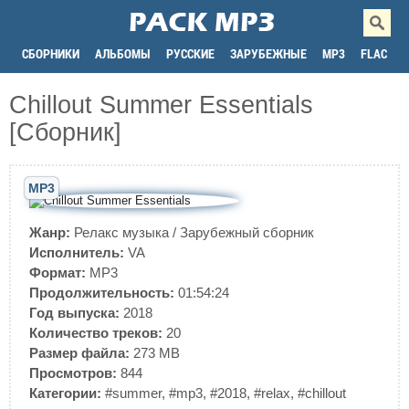
СБОРНИКИ
АЛЬБОМЫ
РУССКИЕ
ЗАРУБЕЖНЫЕ
MP3
FLAC
Chillout Summer Essentials
[Сборник]
MP3
Жанр:
Релакс музыка
/
Зарубежный сборник
Исполнитель:
VA
Формат:
MP3
Продолжительность:
01:54:24
Год выпуска:
2018
Количество треков:
20
Размер файла:
273 MB
Просмотров:
844
Категории:
#summer
,
#mp3
,
#2018
,
#relax
,
#chillout