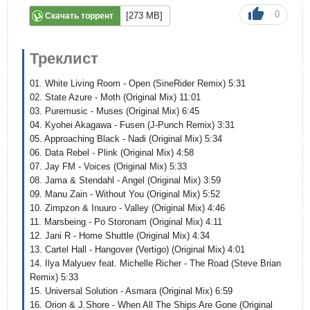
0
[273 MB]
Скачать торрент
Треклист
01. White Living Room - Open (SineRider Remix) 5:31
02. State Azure - Moth (Original Mix) 11:01
03. Puremusic - Muses (Original Mix) 6:45
04. Kyohei Akagawa - Fusen (J-Punch Remix) 3:31
05. Approaching Black - Nadi (Original Mix) 5:34
06. Data Rebel - Plink (Original Mix) 4:58
07. Jay FM - Voices (Original Mix) 5:33
08. Jama & Stendahl - Angel (Original Mix) 3:59
09. Manu Zain - Without You (Original Mix) 5:52
10. Zimpzon & Inuuro - Valley (Original Mix) 4:46
11. Marsbeing - Po Storonam (Original Mix) 4:11
12. Jani R - Home Shuttle (Original Mix) 4:34
13. Cartel Hall - Hangover (Vertigo) (Original Mix) 4:01
14. Ilya Malyuev feat. Michelle Richer - The Road (Steve Brian
Remix) 5:33
15. Universal Solution - Asmara (Original Mix) 6:59
16. Orion & J.Shore - When All The Ships Are Gone (Original