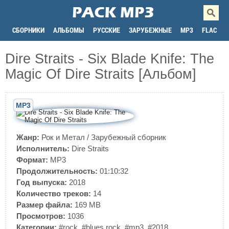
СБОРНИКИ
АЛЬБОМЫ
РУССКИЕ
ЗАРУБЕЖНЫЕ
MP3
FLAC
Dire Straits - Six Blade Knife: The
Magic Of Dire Straits [Альбом]
MP3
Жанр:
Рок и Метал
/
Зарубежный сборник
Исполнитель:
Dire Straits
Формат:
MP3
Продолжительность:
01:10:32
Год выпуска:
2018
Количество треков:
14
Размер файла:
169 MB
Просмотров:
1036
Категории:
#rock
,
#blues rock
,
#mp3
,
#2018