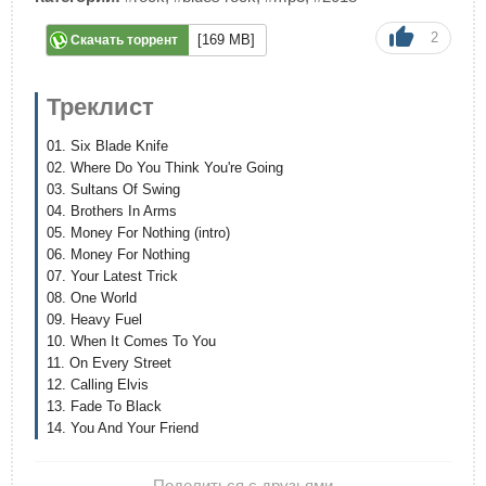
2
[169 MB]
Скачать торрент
Треклист
01. Six Blade Knife
02. Where Do You Think You're Going
03. Sultans Of Swing
04. Brothers In Arms
05. Money For Nothing (intro)
06. Money For Nothing
07. Your Latest Trick
08. One World
09. Heavy Fuel
10. When It Comes To You
11. On Every Street
12. Calling Elvis
13. Fade To Black
14. You And Your Friend
Поделиться с друзьями