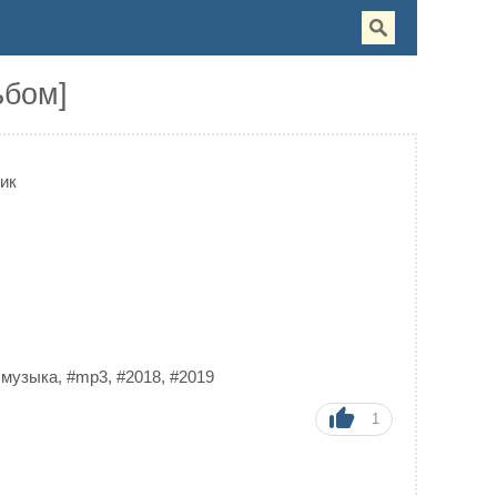
ьбом]
ик
 музыка
,
#mp3
,
#2018
,
#2019
1