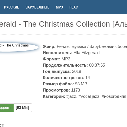
РУССКИЕ
ЗАРУБЕЖНЫЕ
MP3
FLAC
gerald - The Christmas Collection [Ал
Жанр:
Релакс музыка
/
Зарубежный сборн
Исполнитель:
Ella Fitzgerald
Формат:
MP3
Продолжительность:
00:37:55
Год выпуска:
2018
Количество треков:
14
Размер файла:
93 MB
Просмотров:
1173
Категории:
#jazz
,
#vocal jazz
,
#новогодняя
[93 MB]
оррент
ст