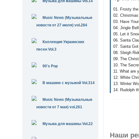
Музыка для машины Vol.14
01. Frosty t
02. Christmas
Music News (Музыкальные
03. Have Yours
новости от 27 июля) vol.284
04. Jingle Bel
05. Let it Sno
06. Santa Cla
Коллекция Украинских
07. Santa Got
песен Vol.3
08. Sleigh Rid
09. The Chri
10. The Secre
90's Pop
11. What are 
12. White Chr
В машине с музыкой Vol.314
13. Winter Wo
14. Rudolph t
Music News (Музыкальные
новости от 7 мая) vol.261
Музыка для машины Vol.22
Наши ре