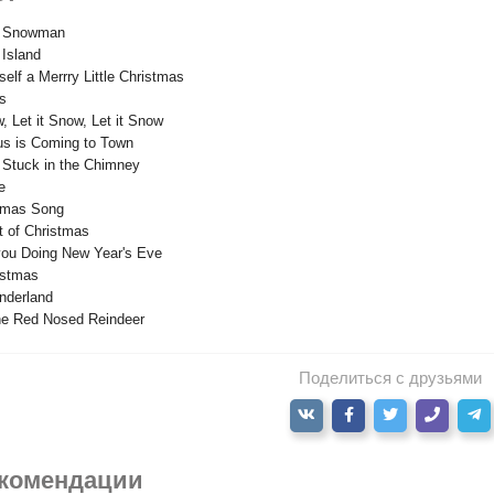
he Snowman
 Island
elf a Merrry Little Christmas
ls
w, Let it Snow, Let it Snow
us is Coming to Town
 Stuck in the Chimney
e
stmas Song
t of Christmas
you Doing New Year's Eve
istmas
nderland
he Red Nosed Reindeer
Поделиться с друзьями
комендации