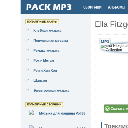
СБОРНИКИ
АЛЬБОМЫ
Ella Fitz
ПОПУЛЯРНЫЕ ЖАНРЫ
>
Клубная музыка
>
Популярная музыка
MP3
>
Релакс музыка
>
Рок и Метал
>
Рэп и Хип Хоп
>
Шансон
>
Электронная музыка
ПОПУЛЯРНЫЕ СБОРНИКИ
Скачать т
Музыка для машины Vol.38
Трекли