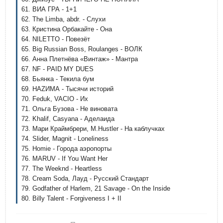
61. ВИА ГРА - 1+1
62. The Limba, abdr. - Слухи
63. Кристина Орбакайте - Она
64. NILETTO - Повезёт
65. Big Russian Boss, Roulanges - ВОЛК
66. Анна Плетнёва «Винтаж» - Мантра
67. NF - PAID MY DUES
68. Бьянка - Текила бум
69. НАZИМА - Тысячи историй
70. Feduk, VACIO - Их
71. Ольга Бузова - Не виновата
72. Khalif, Casyana - Аделаида
73. Мари Краймбрери, M.Hustler - На каблучках
74. Slider, Magnit - Loneliness
75. Homie - Города аэропорты
76. MARUV - If You Want Her
77. The Weeknd - Heartless
78. Cream Soda, Лауд - Русский Стандарт
79. Godfather of Harlem, 21 Savage - On the Inside
80. Billy Talent - Forgiveness I + II