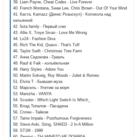
39. Liam Payne, Cheat Codes - Live Forever
40. French Montana, Swae Lee, Chris Brown - Out Of Your Mind
41. Каста, Kamazz (Денис Розыскул) - Колокола над
кальянной
42. 5sta family - Первый снег
43. Allie X, Troye Sivan - Love Me Wrong
44. Lx24 - Fashion Diva
45. Rich The Kid, Quavo - That's Tuff
46. Taylor Swift - Christmas Tree Farm
47. Анна Седокова - Грааль
48. Rauf & Faik - колыбельная
49. Harry Styles - Adore You
50. Martin Solveig, Roy Woods - Juliet & Romeo
51. Elvira T - Бывшая муза
52. Марсель - Улетим за моря
53. Manizha - VANYA
54. Scooter - Which Light Switch Is Which_
55. Влад Топалов - Пасадена
56. Сплин - Тайком
57. Tame Impala - Posthumous Forgiveness
58. Steve Aoki, Sting, SHAED - 2 In A Million
59. ST1M - 1999
60. Джизус - ТЫ НИЧЕГО НЕ ПОНЯЛА