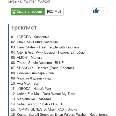
музыка
,
#winter
,
#50x50
1
[628 MB]
Скачать торрент
Треклист
01. LOBODA - Хиросима
02. Dua Lipa - Future Nostalgia
03. Harry Styles - Treat People with Kindness
04. Artik & Asti, Руки Вверх! - Полечу за тобою
05. AMCHI - Манекен
06. Tiesto, Stevie Appleton - BLUE
07. SHANGUY - Desolee (Paris_Paname)
08. Ночные Снайперы - рим
09. Максим Фадеев - Лёд
10. Ava Max - Salt
11. LOBODA - Новый Рим
12. Usher, Ella Mai - Don't Waste My Time
13. Maryana Ro - Загадай
14. Sofia Carson, R3hab - I Luv U
15. TOMMY GENESIS, Charli XCX - Bricks
16. Kesha, Sturgill Simpson, Brian Wilson, Wrabel - Resentment