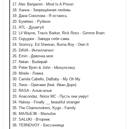
17. Alec Benjamin - Mind Is A Prison
18. Ханна - Запрещённая любовь
19. Дана Соколова - Я остаюсь
20. Бумбокс - Рубікон
21. ATL - Душегуб
22. Lil Wayne, Travis Barker, Rick Ross - Gimme Brain
23. Скруджи - Заведи себя сама
24. Stormzy, Ed Sheeran, Burna Boy - Own It
25. DAVA - Интеллигент
26. Emin - Девочка моя
27. Natan - Выбирай
28. Peter Bjorn & John - Idiosyncrasy
29. Mirele - Ломка
30. Camila Cabello, DaBaby - My Oh My
31. Лион - Оригами (feat. Иван Дорн)
32. RASA - Алые-алые
33. Anacondaz, Noize MC - Пусть они умрут
34. Halsey - Finally __ beautiful stranger
35. The Chainsmokers, Kygo - Family
36. МАЛЬБЭК - Мальбэк
37. SALUKI - Вторник
38. TERNOVOY - Бессонница