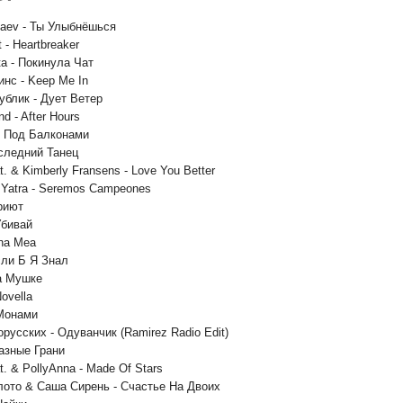
haev - Ты Улыбнёшься
t - Heartbreaker
ка - Покинула Чат
инс - Keep Me In
ублик - Дует Ветер
d - After Hours
 - Под Балконами
оследний Танец
at. & Kimberly Fransens - Love You Better
n Yatra - Seremos Campeones
Приют
Убивай
ina Mea
сли Б Я Знал
На Мушке
Novella
 Монами
русских - Одуванчик (Ramirez Radio Edit)
Разные Грани
at. & PollyAnna - Made Of Stars
лото & Саша Сирень - Счастье На Двоих