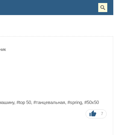
ник
машину
,
#top 50
,
#танцевальная
,
#spring
,
#50x50
7