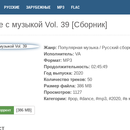
РУССКИЕ
ЗАРУБЕЖНЫЕ
MP3
FLAC
 с музыкой Vol. 39 [Сборник]
Жанр:
Популярная музыка
/
Русский сбор
Исполнитель:
VA
Формат:
MP3
Продолжительность:
02:45:49
Год выпуска:
2020
Количество треков:
50
Размер файла:
386 MB
Просмотров:
1127
Категории:
#pop
,
#dance
,
#mp3
,
#2020
,
#в 
[386 MB]
оррент
ст