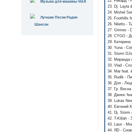
22. Рекард - 
Музыка для машины Vol.9
23. Dj. Layla
24. Mishel S
Лучшие Песни Радио
25. Foothills 
26. Niletto -
Шансон
27. Grimes - 
28. CYGO - Д
29. Катерина
30. Yuna - Col
31. Storm DJs
32. Миранда 
33. Vlad - Сл
34. Mar feat.
35. Rudik - П
36. Дэя - Лю
37. Гр. Весна
38. Джиос fea
39. Lukas New
40. Евгений 
41. Dj. Stor
42. T-Killah -
43. Lauv - Mo
44. ЯD - Сно