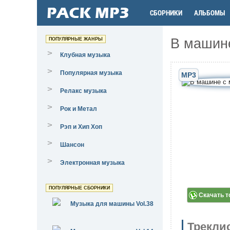
СБОРНИКИ
АЛЬБОМЫ
В машине
ПОПУЛЯРНЫЕ ЖАНРЫ
>
Клубная музыка
>
Популярная музыка
MP3
>
Релакс музыка
>
Рок и Метал
>
Рэп и Хип Хоп
>
Шансон
>
Электронная музыка
ПОПУЛЯРНЫЕ СБОРНИКИ
Скачать т
Музыка для машины Vol.38
Трекли