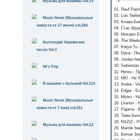
Музыка для машины Vol.14
01. Rauf Pas
02. Loic Notte
Music News (Музыкальные
03. Клава Ко
новости от 27 июля) vol.284
04. Стас Шур
05. Михаил Б
06. The Weekn
Коллекция Украинских
07. Katya Tu
песен Vol.3
08. Dava - П
09. Jordan fe
10. Sebastia
90's Pop
11. Hensy - 
12. NЮ - Не 
В машине с музыкой Vol.314
13. Andra - V
14. Edgar - Е
15. Miravi - 
Music News (Музыкальные
16. Liranov - 
новости от 7 мая) vol.261
17. Рарити -
18. Тима Бело
19. RAZIZ - 
Музыка для машины Vol.22
20. Marnik fe
21. Белое Зо