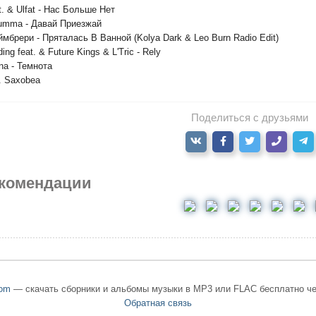
t. & Ulfat - Нас Больше Нет
 Lumma - Давай Приезжай
мбрери - Пряталась В Ванной (Kolya Dark & Leo Burn Radio Edit)
ing feat. & Future Kings & L'Tric - Rely
ina - Темнота
r. Saxobea
Поделиться с друзьями
комендации
om
— скачать сборники и альбомы музыки в MP3 или FLAC бесплатно че
Обратная связь