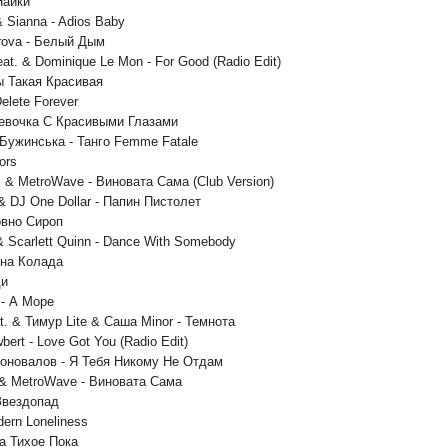
Найки
 & Sianna - Adios Baby
erova - Белый Дым
feat. & Dominique Le Mon - For Good (Radio Edit)
 Ты Такая Красивая
Delete Forever
евочка С Красивыми Глазами
 Бужинська - Танго Femme Fatale
ors
 & MetroWave - Виновата Сама (Club Version)
& DJ One Dollar - Папин Пистолет
овно Сироп
 & Scarlett Quinn - Dance With Somebody
ина Колада
ди
 - А Море
t. & Тимур Lite & Саша Minor - Темнота
bert - Love Got You (Radio Edit)
Коновалов - Я Тебя Никому Не Отдам
m & MetroWave - Виновата Сама
 Звездопад
dern Loneliness
ва Тихое Пока