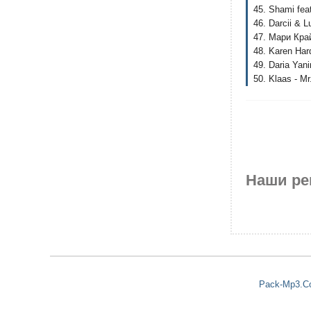
45. Shami fea
46. Darcii &
47. Мари Край
48. Karen Hard
49. Daria Yan
50. Klaas - M
Наши ре
Pack-Mp3.C