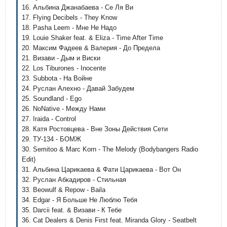
16. Альбина Джанабаева - Се Ля Ви
17. Flying Decibels - They Know
18. Pasha Leem - Мне Не Надо
19. Louie Shaker feat. & Eliza - Time After Time
20. Максим Фадеев & Валерия - До Предела
21. Визави - Дым и Виски
22. Los Tiburones - Inocente
23. Subbota - На Войне
24. Руслан Алехно - Давай Забудем
25. Soundland - Ego
26. NoNative - Между Нами
27. Iraida - Control
28. Катя Ростовцева - Вне Зоны Действия Сети
29. ТУ-134 - БОМЖ
30. Semitoo & Marc Korn - The Melody (Bodybangers Radio
Edit)
31. Альбина Царикаева & Фати Царикаева - Вот Он
32. Руслан Абкадиров - Стильная
33. Beowulf & Repow - Baila
34. Edgar - Я Больше Не Люблю Тебя
35. Darcii feat. & Визави - К Тебе
36. Cat Dealers & Denis First feat. Miranda Glory - Seatbelt