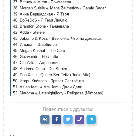
37. Bittuev & Miron - Примавера
38. Morgan Sulele & Mans Zelmerlow - Gamle Dager
39. Анна Бершадская - Я Твоя
40. DoReDoS - Я Тебя Люблю
41. Brandon Stone - Танцевала
42. Adda - Stelele
43. Jakomo & Koss - Девчонка, Что Ты Делаешь
44. Ильшат - Влюбился
45. Megan Kashat - The Cure
46. Gezweirdo - Не Люби
47. ClubNika - Адреналин
48. Andreea Olaru - Doi Straini
49. DualXess - Quiero Ser Feliz (Radio Mix)
50. Игорь Кибирев - Привет Сестрёнка
51. Aslan feat. & Ars Jam - Дали Дали
52. Matoma & Latenightjiggy - Peligrosa (Mimosas)
Поделиться с друзьями