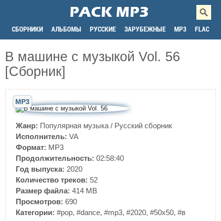
СБОРНИКИ
АЛЬБОМЫ
РУССКИЕ
ЗАРУБЕЖНЫЕ
MP3
FLAC
В машине с музыкой Vol. 56
[Сборник]
MP3
Жанр:
Популярная музыка
/
Русский сборник
Исполнитель:
VA
Формат:
MP3
Продолжительность:
02:58:40
Год выпуска:
2020
Количество треков:
52
Размер файла:
414 MB
Просмотров:
690
Категории:
#pop
,
#dance
,
#mp3
,
#2020
,
#50x50
,
#в