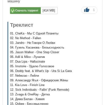
машину
1
[414 MB]
Скачать торрент
Треклист
01. CheKa - Мы С Одной Планеты
02. No Method - Fallen
03. Jandro - Не Говори О Любви
04. Гузель Хасанова - Безысходность
05. Jason Walker - One Step Closer
06. Adil & Miko - Лунатик
07. Dua Lipa - Hallucinate
05. Imstorie - Удалю Голосовое
06. Doddy feat. & What's Up - Ura Si La Gara
07. Nebezao - Лейли
09. Александр Ягья - Офицерские Жёны
11. Kia Love - Finish Line
12. Sick Individuals - Fallin' (Funk Remode)
13. Zvaga & OneRay - Детка
14. Дима Билан - Химия
15. Qobee - Бессмысленно