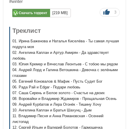
#winter
3
[219 MB]
Скачать торрент
Треклист
01. Ирина Баженова и Наталья Киселёва - Ты самая лучшая
подруга моя
02. Ангелина Каплан и Артур Амирян - Да здравствует
любовь
03. Юлия Кремер и Вячеслав Леонтьев - С тобою мы рядом
04. Андрей Лорд и Галина Ветошкина - Девочка с зелёными
глазами
05. Евгений Коновалов & Мафик - Пусть Судит Бог
06. Рада Рай и Edgar - Подари любовь
07. Саша Сирень и Белое золото - Счастье на двоих
08. Воровайки и Владимир Ждамиров - Прощальная Осень
09. Андрей Курбатов и Лера Огонёк - Тишину Хочу
10. Ангелина Каплан и Братья Шахунц - Дым
11. Владимир Песня и Анна Романовская - Осенний
листопад
12. Сергей Ильин и Валерий Болотов - Гармошечка