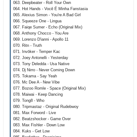
063. Deepbeater - Roll Your Own
064. Hot Hands - Você É Minha Fanstasia
065. Alexius Simon - You're A Bad Girl
066. Squeeze One - Lingua
067. Faiqe Sumer - Echo (Original Mix)
068. Anthony Chocco - You Are
069. Lorenzo D'ianni - Apollo 11
070. Ritn - Truth
071. Invōker - Temper Kac
072. Joey Antonelli - Yesterday
073. Tony Deledda - Usa Native
074. Dj Nirro - Never Coming Down
075. Tokama - Say Yeah
076. Mc Dee A - New Vibe
077. Bozoo Romle - Space (Original Mix)
078. Maiwai - Keep Dancing
079. Tong8 - Who
080. Tripmastaz - Original Rudebwoy
081. Max Forword - Live
082. Beatzshocker - Game Over
083. Max Fishler - Down Low
084. Kuks - Get Low