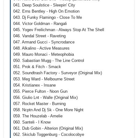
041. Deep Soulstice - Sleepin' City
042. Erns Bentley - High On Emotion
043. Dj Funky Flamingo - Close To Me
044. Victor Goldman - Rangali
045. Yogev Freilichman - Always Stop At The Shell
046. Vandal Street - Raveting
047. Armand Gucci - Syncrodance
048. Alkalino - Active Measures
049. Mauro Monaci - Meteophobia
050. Sabastian Mugg - The Line Control
051. Prok & Fitch - Smack
052. Soundtrash Factory - Surveyor (Original Mix)
053. Meg Ward - Melbourne Street
054. Kristianex - Insane
055. Pierce Fulton - Noon Gun
056. Giulio Lnt - Walle (Original Mix)
057. Rocket Master - Burning
058. Ncptn And Dj Sk - One More Night
059. The Houzelab - Amelie
060. Santeli - I Know
061. Dub Gobin - Alterion (Original Mix)
062. Skiclub Toggenburg - Cocolocobye