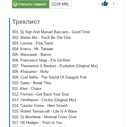
1
[1228 MB]
Скачать торрент
Треклист
001. Dj Sign And Manuel Baccano - Good Time
002. Martin Mix - You'll Be The One
003. Lovona - Pink Sand
004. Kneco - Mt. Takwari
005. Manxawer - Bamm
006. Francesco Vega - Ehi Cd-Rom
007. Thememoir X Beolost - Evolution (Original Mix)
008. Khasanov - Rvlty
009. Cool Nafta - The Sound Of Gauguin Pub
010. Sawo - Break Thru
011. A!en - Chase
012. Frvmes - Get Back Your Soul
013. Jimithesun - Circles (Original Mix)
014. Caustic Grime - Hero Smash
015. Robert Tamascelli - Life Is A Wave
016. Dj Westbeat - Minimal Cross Over
017. Oli Hodges - Trust In You