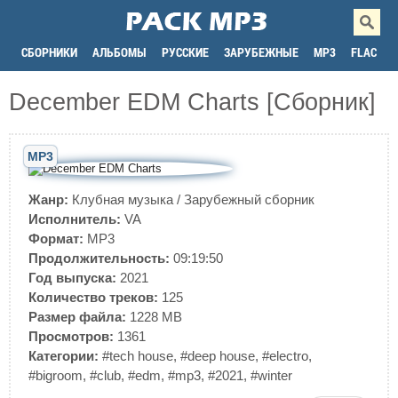
СБОРНИКИ
АЛЬБОМЫ
РУССКИЕ
ЗАРУБЕЖНЫЕ
MP3
FLAC
December EDM Charts [Сборник]
MP3
Жанр:
Клубная музыка
/
Зарубежный сборник
Исполнитель:
VA
Формат:
MP3
Продолжительность:
09:19:50
Год выпуска:
2021
Количество треков:
125
Размер файла:
1228 MB
Просмотров:
1361
Категории:
#tech house
,
#deep house
,
#electro
,
#bigroom
,
#club
,
#edm
,
#mp3
,
#2021
,
#winter