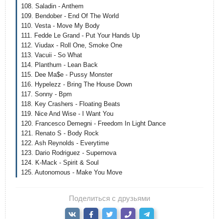
108. Saladin - Anthem
109. Bendober - End Of The World
110. Vesta - Move My Body
111. Fedde Le Grand - Put Your Hands Up
112. Viudax - Roll One, Smoke One
113. Vacuii - So What
114. Planthum - Lean Back
115. Dee Ma$e - Pussy Monster
116. Hypelezz - Bring The House Down
117. Sonny - Bpm
118. Key Crashers - Floating Beats
119. Nice And Wise - I Want You
120. Francesco Demegni - Freedom In Light Dance
121. Renato S - Body Rock
122. Ash Reynolds - Everytime
123. Dario Rodriguez - Supernova
124. K-Mack - Spirit & Soul
125. Autonomous - Make You Move
Поделиться с друзьями