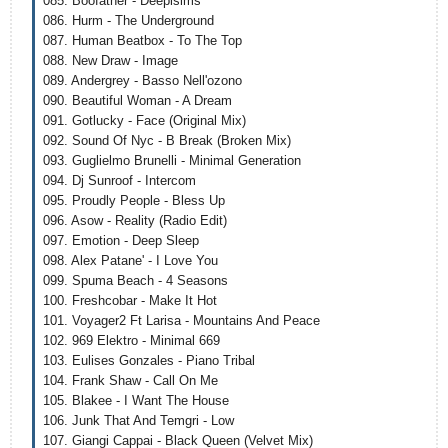
085. Boofather - Deepisims
086. Hurm - The Underground
087. Human Beatbox - To The Top
088. New Draw - Image
089. Andergrey - Basso Nell'ozono
090. Beautiful Woman - A Dream
091. Gotlucky - Face (Original Mix)
092. Sound Of Nyc - B Break (Broken Mix)
093. Guglielmo Brunelli - Minimal Generation
094. Dj Sunroof - Intercom
095. Proudly People - Bless Up
096. Asow - Reality (Radio Edit)
097. Emotion - Deep Sleep
098. Alex Patane' - I Love You
099. Spuma Beach - 4 Seasons
100. Freshcobar - Make It Hot
101. Voyager2 Ft Larisa - Mountains And Peace
102. 969 Elektro - Minimal 669
103. Eulises Gonzales - Piano Tribal
104. Frank Shaw - Call On Me
105. Blakee - I Want The House
106. Junk That And Temgri - Low
107. Giangi Cappai - Black Queen (Velvet Mix)