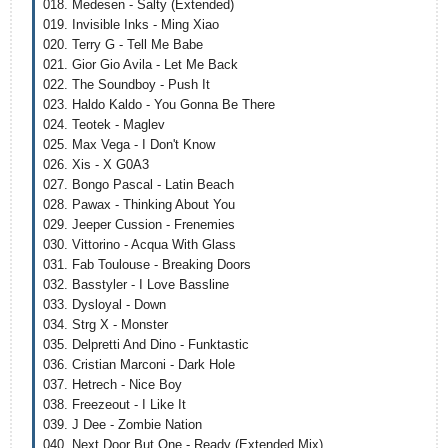
018. Medesen - Salty (Extended)
019. Invisible Inks - Ming Xiao
020. Terry G - Tell Me Babe
021. Gior Gio Avila - Let Me Back
022. The Soundboy - Push It
023. Haldo Kaldo - You Gonna Be There
024. Teotek - Maglev
025. Max Vega - I Don't Know
026. Xis - X G0A3
027. Bongo Pascal - Latin Beach
028. Pawax - Thinking About You
029. Jeeper Cussion - Frenemies
030. Vittorino - Acqua With Glass
031. Fab Toulouse - Breaking Doors
032. Basstyler - I Love Bassline
033. Dysloyal - Down
034. Strg X - Monster
035. Delpretti And Dino - Funktastic
036. Cristian Marconi - Dark Hole
037. Hetrech - Nice Boy
038. Freezeout - I Like It
039. J Dee - Zombie Nation
040. Next Door But One - Ready (Extended Mix)