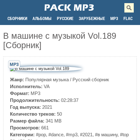
СБОРНИКИ
АЛЬБОМЫ
РУССКИЕ
ЗАРУБЕЖНЫЕ
MP3
FLAC
В машине с музыкой Vol.189
[Сборник]
MP3
Жанр:
Популярная музыка
/
Русский сборник
Исполнитель:
VA
Формат:
MP3
Продолжительность:
02:28:37
Год выпуска:
2021
Количество треков:
50
Размер файла:
341 MB
Просмотров:
661
Категории:
#pop
,
#dance
,
#mp3
,
#2021
,
#в машину
,
#top