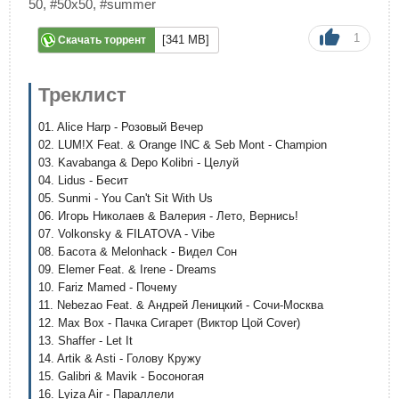
50
,
#50x50
,
#summer
1
[341 MB]
Скачать торрент
Треклист
01. Alice Harp - Розовый Вечер
02. LUM!X Feat. & Orange INC & Seb Mont - Champion
03. Kavabanga & Depo Kolibri - Целуй
04. Lidus - Бесит
05. Sunmi - You Can't Sit With Us
06. Игорь Николаев & Валерия - Лето, Вернись!
07. Volkonsky & FILATOVA - Vibe
08. Басота & Melonhack - Видел Сон
09. Elemer Feat. & Irene - Dreams
10. Fariz Mamed - Почему
11. Nebezao Feat. & Андрей Леницкий - Сочи-Москва
12. Max Box - Пачка Сигарет (Виктор Цой Cover)
13. Shaffer - Let It
14. Artik & Asti - Голову Кружу
15. Galibri & Mavik - Босоногая
16. Lyiza Air - Параллели