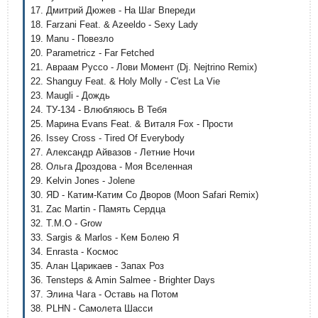
17. Дмитрий Дюжев - На Шаг Впереди
18. Farzani Feat. & Azeeldo - Sexy Lady
19. Manu - Повезло
20. Parametricz - Far Fetched
21. Авраам Руссо - Лови Момент (Dj. Nejtrino Remix)
22. Shanguy Feat. & Holy Molly - C'est La Vie
23. Maugli - Дождь
24. ТУ-134 - Влюбляюсь В Тебя
25. Марина Evans Feat. & Виталя Fox - Прости
26. Issey Cross - Tired Of Everybody
27. Александр Айвазов - Летние Ночи
28. Ольга Дроздова - Моя Вселенная
29. Kelvin Jones - Jolene
30. ЯD - Катим-Катим Со Дворов (Moon Safari Remix)
31. Zac Martin - Память Сердца
32. T.M.O - Grow
33. Sargis & Marlos - Кем Болею Я
34. Enrasta - Космос
35. Алан Царикаев - Запах Роз
36. Tensteps & Amin Salmee - Brighter Days
37. Элина Чага - Оставь на Потом
38. PLHN - Самолета Шасси