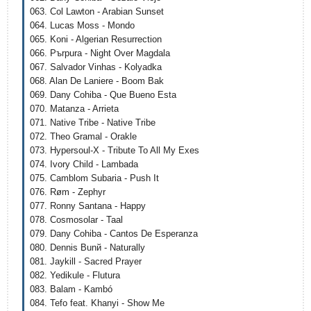
063. Col Lawton - Arabian Sunset
064. Lucas Moss - Mondo
065. Koni - Algerian Resurrection
066. Pъrpura - Night Over Magdala
067. Salvador Vinhas - Kolyadka
068. Alan De Laniere - Boom Bak
069. Dany Cohiba - Que Bueno Esta
070. Matanza - Arrieta
071. Native Tribe - Native Tribe
072. Theo Gramal - Orakle
073. Hypersoul-X - Tribute To All My Exes
074. Ivory Child - Lambada
075. Camblom Subaria - Push It
076. Røm - Zephyr
077. Ronny Santana - Happy
078. Cosmosolar - Taal
079. Dany Cohiba - Cantos De Esperanza
080. Dennis Bunй - Naturally
081. Jaykill - Sacred Prayer
082. Yedikule - Flutura
083. Balam - Kambó
084. Tefo feat. Khanyi - Show Me