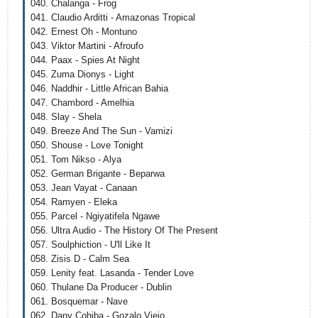
040. Chalanga - Frog
041. Claudio Arditti - Amazonas Tropical
042. Ernest Oh - Montuno
043. Viktor Martini - Afroufo
044. Paax - Spies At Night
045. Zuma Dionys - Light
046. Naddhir - Little African Bahia
047. Chambord - Amelhia
048. Slay - Shela
049. Breeze And The Sun - Vamizi
050. Shouse - Love Tonight
051. Tom Nikso - Alya
052. German Brigante - Beparwa
053. Jean Vayat - Canaan
054. Ramyen - Eleka
055. Parcel - Ngiyatifela Ngawe
056. Ultra Audio - The History Of The Present
057. Soulphiction - U'll Like It
058. Zisis D - Calm Sea
059. Lenity feat. Lasanda - Tender Love
060. Thulane Da Producer - Dublin
061. Bosquemar - Nave
062. Dany Cohiba - Gozalo Viejo