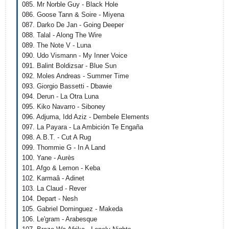
085. Mr Norble Guy - Black Hole
086. Goose Tann & Soire - Miyena
087. Darko De Jan - Going Deeper
088. Talal - Along The Wire
089. The Note V - Luna
090. Udo Vismann - My Inner Voice
091. Balint Boldizsar - Blue Sun
092. Moles Andreas - Summer Time
093. Giorgio Bassetti - Dbawie
094. Derun - La Otra Luna
095. Kiko Navarro - Siboney
096. Adjuma, Idd Aziz - Dembele Elements
097. La Payara - La Ambición Te Engaña
098. A.B.T. - Cut A Rug
099. Thommie G - In A Land
100. Yane - Aurès
101. Afgo & Lemon - Keba
102. Karmaâ - Adinet
103. La Claud - Rever
104. Depart - Nesh
105. Gabriel Dominguez - Makeda
106. Le'gram - Arabesque