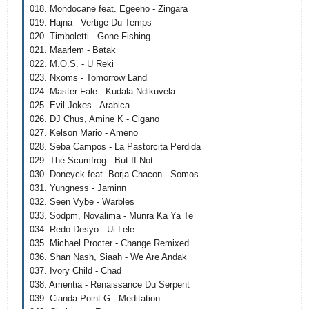
018. Mondocane feat. Egeeno - Zingara
019. Hajna - Vertige Du Temps
020. Timboletti - Gone Fishing
021. Maarlem - Batak
022. M.O.S. - U Reki
023. Nxoms - Tomorrow Land
024. Master Fale - Kudala Ndikuvela
025. Evil Jokes - Arabica
026. DJ Chus, Amine K - Cigano
027. Kelson Mario - Ameno
028. Seba Campos - La Pastorcita Perdida
029. The Scumfrog - But If Not
030. Doneyck feat. Borja Chacon - Somos
031. Yungness - Jaminn
032. Seen Vybe - Warbles
033. Sodpm, Novalima - Munra Ka Ya Te
034. Redo Desyo - Ui Lele
035. Michael Procter - Change Remixed
036. Shan Nash, Siaah - We Are Andak
037. Ivory Child - Chad
038. Amentia - Renaissance Du Serpent
039. Cianda Point G - Meditation