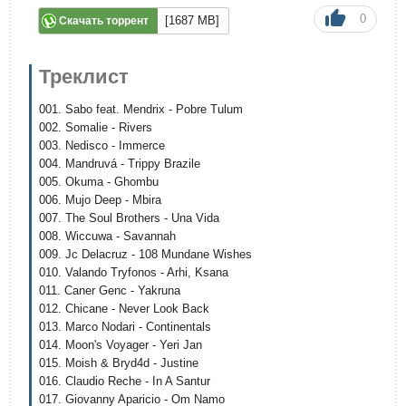
0
[1687 MB]
Скачать торрент
Треклист
001. Sabo feat. Mendrix - Pobre Tulum
002. Somalie - Rivers
003. Nedisco - Immerce
004. Mandruvá - Trippy Brazile
005. Okuma - Ghombu
006. Mujo Deep - Mbira
007. The Soul Brothers - Una Vida
008. Wiccuwa - Savannah
009. Jc Delacruz - 108 Mundane Wishes
010. Valando Tryfonos - Arhi, Ksana
011. Caner Genc - Yakruna
012. Chicane - Never Look Back
013. Marco Nodari - Continentals
014. Moon's Voyager - Yeri Jan
015. Moish & Bryd4d - Justine
016. Claudio Reche - In A Santur
017. Giovanny Aparicio - Om Namo