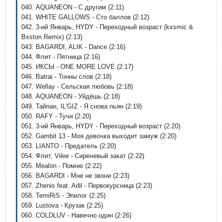
040. AQUANEON - С другим (2:11)
041. WHITE GALLOWS - Сто баллов (2:12)
042. 3-ий Январь, HYDY - Переходный возраст (kxsmic &
Bxston Remix) (2:13)
043. BAGARDI, ALIK - Dance (2:16)
044. Флит - Пятница (2:16)
045. ИКСЫ - ONE MORE LOVE (2:17)
046. Batrai - Тонны слов (2:18)
047. Wellay - Сельская любовь (2:18)
048. AQUANEON - Уйдёшь (2:18)
049. Тайпан, IL'GIZ - Я снова пьян (2:19)
050. RAFY - Тучи (2:20)
051. 3-ий Январь, HYDY - Переходный возраст (2:20)
052. Gambit 13 - Моя девочка выходит замуж (2:20)
053. LIANTO - Предатель (2:20)
054. Флит, Vilee - Сиреневый закат (2:22)
055. Mealon - Помню (2:22)
056. BAGARDI - Мне не звони (2:23)
057. Zhenis feat. Adil - Первокурсница (2:23)
058. TemiRiS - Эпилог (2:25)
059. Lustova - Крузак (2:25)
060. COLDLUV - Навечно один (2:26)