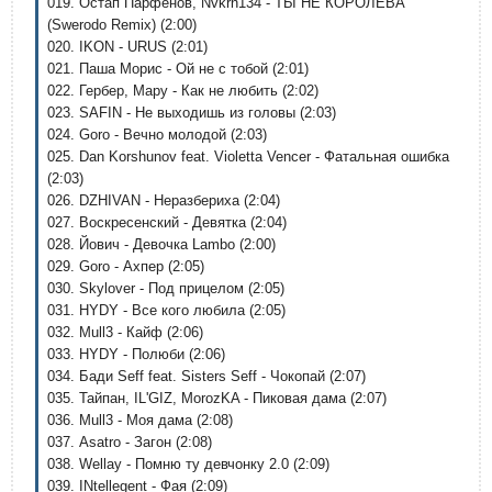
019. Остап Парфёнов, Nvkrn134 - ТЫ НЕ КОРОЛЕВА
(Swerodo Remix) (2:00)
020. IKON - URUS (2:01)
021. Паша Морис - Ой не с тобой (2:01)
022. Гербер, Мару - Как не любить (2:02)
023. SAFIN - Не выходишь из головы (2:03)
024. Goro - Вечно молодой (2:03)
025. Dan Korshunov feat. Violetta Vencer - Фатальная ошибка
(2:03)
026. DZHIVAN - Неразбериха (2:04)
027. Воскресенский - Девятка (2:04)
028. Йович - Девочка Lambo (2:00)
029. Goro - Ахпер (2:05)
030. Skylover - Под прицелом (2:05)
031. HYDY - Все кого любила (2:05)
032. Mull3 - Кайф (2:06)
033. HYDY - Полюби (2:06)
034. Бади Seff feat. Sisters Seff - Чокопай (2:07)
035. Тайпан, IL'GIZ, MorozKA - Пиковая дама (2:07)
036. Mull3 - Моя дама (2:08)
037. Asatro - Загон (2:08)
038. Wellay - Помню ту девчонку 2.0 (2:09)
039. INtellegent - Фая (2:09)