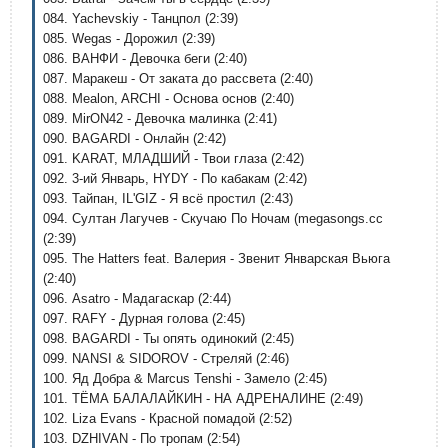
084. Yachevskiy - Танцпол (2:39)
085. Wegas - Дорожил (2:39)
086. ВАНФИ - Девочка беги (2:40)
087. Маракеш - От заката до рассвета (2:40)
088. Mealon, ARCHI - Основа основ (2:40)
089. MirON42 - Девочка малинка (2:41)
090. BAGARDI - Онлайн (2:42)
091. KARAT, МЛАДШИЙ - Твои глаза (2:42)
092. 3-ий Январь, HYDY - По кабакам (2:42)
093. Тайпан, IL'GIZ - Я всё простил (2:43)
094. Султан Лагучев - Скучаю По Ночам (megasongs.cc
(2:39)
095. The Hatters feat. Валерия - Звенит Январская Вьюга
(2:40)
096. Asatro - Мадагаскар (2:44)
097. RAFY - Дурная голова (2:45)
098. BAGARDI - Ты опять одинокий (2:45)
099. NANSI & SIDOROV - Стреляй (2:46)
100. Яд Добра & Marcus Tenshi - Замело (2:45)
101. ТЁМА БАЛАЛАЙКИН - НА АДРЕНАЛИНЕ (2:49)
102. Liza Evans - Красной помадой (2:52)
103. DZHIVAN - По тропам (2:54)