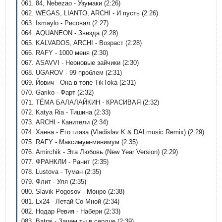
061. 84, Nebezao - Узумаки (2:26)
062. WEGAS, LIANTO, ARCHI - И пусть (2:26)
063. Ismaylo - Рисовал (2:27)
064. AQUANEON - Звезда (2:28)
065. KALVADOS, ARCHI - Возраст (2:28)
066. RAFY - 1000 меня (2:30)
067. ASAVVI - Неоновые зайчики (2:30)
068. UGAROV - 99 проблем (2:31)
069. Йович - Она в топе TikToka (2:31)
070. Gariko - Фарт (2:32)
071. ТЁМА БАЛАЛАЙКИН - КРАСИВАЯ (2:32)
072. Katya Ria - Тишина (2:33)
073. ARCHI - Канители (2:34)
074. Ханна - Его глаза (Vladislav K & DALmusic Remix) (2:29)
075. RAFY - Максимум-минимум (2:35)
076. Amirchik - Эта Любовь (New Year Version) (2:29)
077. ФРАНКЛИ - Ранит (2:35)
078. Lustova - Туман (2:35)
079. Флит - Уля (2:35)
080. Slavik Pogosov - Монро (2:38)
081. Lx24 - Летай Со Мной (2:34)
082. Нодар Ревия - Набери (2:33)
083. Batrai - Зачем ты в сердце (2:39)