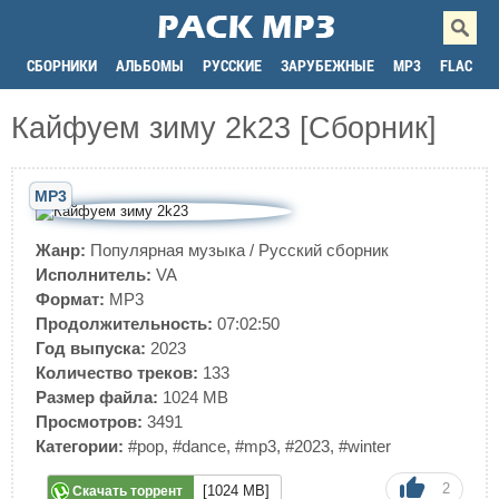
СБОРНИКИ
АЛЬБОМЫ
РУССКИЕ
ЗАРУБЕЖНЫЕ
MP3
FLAC
Кайфуем зиму 2k23 [Сборник]
MP3
Жанр:
Популярная музыка
/
Русский сборник
Исполнитель:
VA
Формат:
MP3
Продолжительность:
07:02:50
Год выпуска:
2023
Количество треков:
133
Размер файла:
1024 MB
Просмотров:
3491
Категории:
#pop
,
#dance
,
#mp3
,
#2023
,
#winter
2
[1024 MB]
Скачать торрент