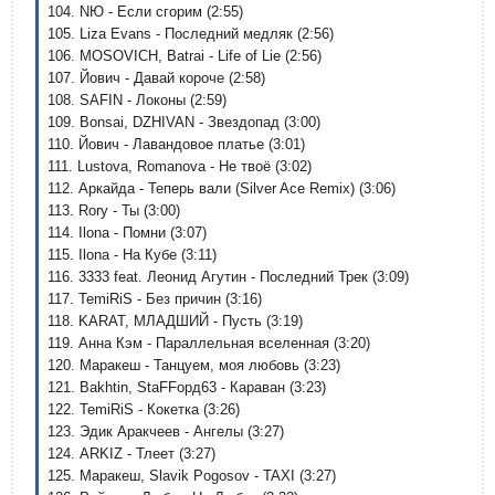
104. NЮ - Если сгорим (2:55)
105. Liza Evans - Последний медляк (2:56)
106. MOSOVICH, Batrai - Life of Lie (2:56)
107. Йович - Давай короче (2:58)
108. SAFIN - Локоны (2:59)
109. Bonsai, DZHIVAN - Звездопад (3:00)
110. Йович - Лавандовое платье (3:01)
111. Lustova, Romanova - Не твоё (3:02)
112. Аркайда - Теперь вали (Silver Ace Remix) (3:06)
113. Rory - Ты (3:00)
114. Ilona - Помни (3:07)
115. Ilona - На Кубе (3:11)
116. 3333 feat. Леонид Агутин - Последний Трек (3:09)
117. TemiRiS - Без причин (3:16)
118. KARAT, МЛАДШИЙ - Пусть (3:19)
119. Анна Кэм - Параллельная вселенная (3:20)
120. Маракеш - Танцуем, моя любовь (3:23)
121. Bakhtin, StaFFорд63 - Караван (3:23)
122. TemiRiS - Кокетка (3:26)
123. Эдик Аракчеев - Ангелы (3:27)
124. ARKIZ - Тлеет (3:27)
125. Маракеш, Slavik Pogosov - TAXI (3:27)