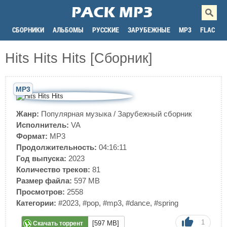
СБОРНИКИ
АЛЬБОМЫ
РУССКИЕ
ЗАРУБЕЖНЫЕ
MP3
FLAC
Hits Hits Hits [Сборник]
MP3
Жанр:
Популярная музыка
/
Зарубежный сборник
Исполнитель:
VA
Формат:
MP3
Продолжительность:
04:16:11
Год выпуска:
2023
Количество треков:
81
Размер файла:
597 MB
Просмотров:
2558
Категории:
#2023
,
#pop
,
#mp3
,
#dance
,
#spring
1
[597 MB]
Скачать торрент