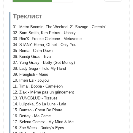
Треклист
01. Metro Boomin, The Weeknd, 21 Savage - Creepin'
02. Sam Smith, Kim Petras - Unholy
03. Rim'K, Freeze Corleone - Metaverse
04. STANY, Rema, Offset - Only You
05. Rema - Calm Down
06. Kendji Girac - Eva
07. Yung Gravy - Betty (Get Money)
08. Lady Gaga - Hold My Hand
09. Franglish - Mano
10. Imen Es - Joujou
11. Timal, Booba - Caméléon
12. Ziak - Même pas un grincement
13. YUNGBLUD - Tissues
14. Lujipeka, So La Lune - Lala
15. Damso - Coeur De Pirate
16. Dertay - Ma Came
17. Selena Gomez - My Mind & Me
18. Zoe Wees - Daddy's Eyes