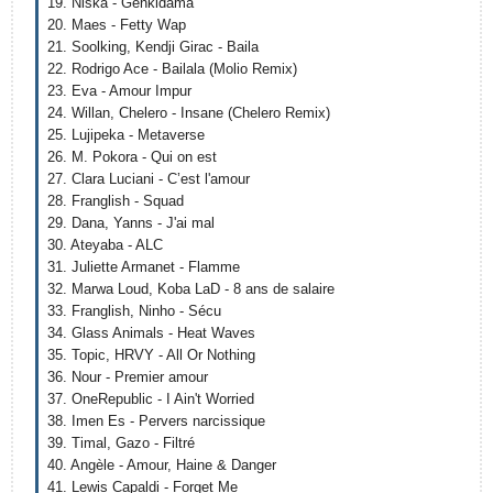
19. Niska - Genkidama
20. Maes - Fetty Wap
21. Soolking, Kendji Girac - Baila
22. Rodrigo Ace - Bailala (Molio Remix)
23. Eva - Amour Impur
24. Willan, Chelero - Insane (Chelero Remix)
25. Lujipeka - Metaverse
26. M. Pokora - Qui on est
27. Clara Luciani - C’est l'amour
28. Franglish - Squad
29. Dana, Yanns - J'ai mal
30. Ateyaba - ALC
31. Juliette Armanet - Flamme
32. Marwa Loud, Koba LaD - 8 ans de salaire
33. Franglish, Ninho - Sécu
34. Glass Animals - Heat Waves
35. Topic, HRVY - All Or Nothing
36. Nour - Premier amour
37. OneRepublic - I Ain't Worried
38. Imen Es - Pervers narcissique
39. Timal, Gazo - Filtré
40. Angèle - Amour, Haine & Danger
41. Lewis Capaldi - Forget Me