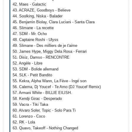
42. Maes - Galactic
43. ACRAZE, Goodboys - Believe
44. Soolking, Niska - Balader
45. Benjamin Biolay, Clara Luciani - Santa Clara
46. Slimane - La recette
47. SDM - Mr. Ocho
48. Captaine Roshi - Ulyss
49. Slimane - Des milliers de je t'aime
50. James Hype, Miggy Dela Rosa - Ferrari
51. Disiz, Damso - RENCONTRE
52. Angèle - Libre
53. SDM - Bolide allemand
54. SLK - Petit Bandito
55. Kekra, Alpha Wann, La Fève - Ingé son
56. Calema, Dj Youcef - Te Amo (DJ Youcef Remix)
57. Armani White - BILLIE EILISH.
58. Kendji Girac - Desperado
59. Vacra - Tiki Taka
60. Alvaro Soler, Topic - Solo Para Ti
61. Lorenzo - Coco
62. RK - Lola
63. Quavo, Takeoff - Nothing Changed