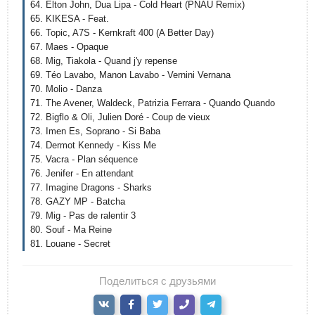
64. Elton John, Dua Lipa - Cold Heart (PNAU Remix)
65. KIKESA - Feat.
66. Topic, A7S - Kernkraft 400 (A Better Day)
67. Maes - Opaque
68. Mig, Tiakola - Quand j'y repense
69. Téo Lavabo, Manon Lavabo - Vernini Vernana
70. Molio - Danza
71. The Avener, Waldeck, Patrizia Ferrara - Quando Quando
72. Bigflo & Oli, Julien Doré - Coup de vieux
73. Imen Es, Soprano - Si Baba
74. Dermot Kennedy - Kiss Me
75. Vacra - Plan séquence
76. Jenifer - En attendant
77. Imagine Dragons - Sharks
78. GAZY MP - Batcha
79. Mig - Pas de ralentir 3
80. Souf - Ma Reine
81. Louane - Secret
Поделиться с друзьями