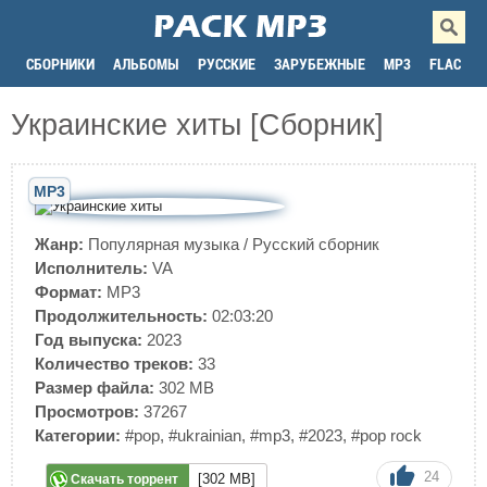
СБОРНИКИ
АЛЬБОМЫ
РУССКИЕ
ЗАРУБЕЖНЫЕ
MP3
FLAC
Украинские хиты [Сборник]
MP3
Жанр:
Популярная музыка
/
Русский сборник
Исполнитель:
VA
Формат:
MP3
Продолжительность:
02:03:20
Год выпуска:
2023
Количество треков:
33
Размер файла:
302 MB
Просмотров:
37267
Категории:
#pop
,
#ukrainian
,
#mp3
,
#2023
,
#pop rock
24
[302 MB]
Скачать торрент