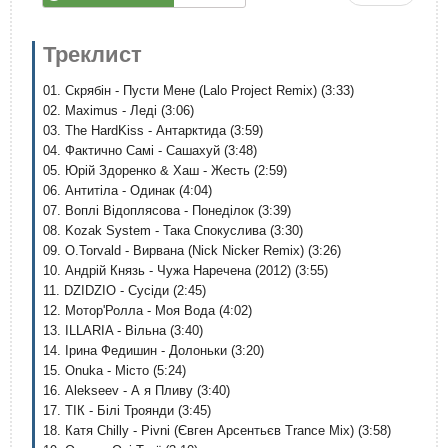
Треклист
01. Скрябін - Пусти Мене (Lalo Project Remix) (3:33)
02. Maximus - Леді (3:06)
03. The HardKiss - Антарктида (3:59)
04. Фактично Самi - Сашахуй (3:48)
05. Юрій Здоренко & Хаш - Жесть (2:59)
06. Антитіла - Одинак (4:04)
07. Воплі Відоплясова - Понеділок (3:39)
08. Kozak System - Така Спокуслива (3:30)
09. O.Torvald - Вирвана (Nick Nicker Remix) (3:26)
10. Андрій Князь - Чужа Наречена (2012) (3:55)
11. DZIDZIO - Сусіди (2:45)
12. Мотор'Ролла - Моя Вода (4:02)
13. ILLARIA - Вільна (3:40)
14. Ірина Федишин - Долоньки (3:20)
15. Onuka - Місто (5:24)
16. Alekseev - А я Пливу (3:40)
17. ТІК - Білі Троянди (3:45)
18. Катя Chilly - Pivni (Євген Арсентьєв Trance Mix) (3:58)