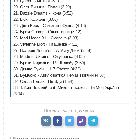
19. Qarpa - Очі Твої (3:10)
20. Олег Винник - Полон (3:29)
21. Dazzle Dreams - Ікона (3:52)
22. Lюk - Сахалін (3:06)
23. Діма Корс - Самотня і Сумна (4:13)
24. Брем Стокер - Сама Гарна (3:12)
25. Mad Heads XL - Смерека (3:03)
26. Vivienne Mort - Пташечка (4:12)
27. Валерій Леонт'єв - А Ми у Двох (3:19)
28. Made in Ukraine - Смуглянка (4:03)
29. Брати Гадюкіни - Рік Шлюбу (3:50)
30. Димна Суміш - 117 Стаття (4:32)
31. Бумбокс - Хвилюватися Немає Причин (4:37)
32. Океан Ельзи - Не Йди (4:54)
33. Таїсія Повалій feat. Микола Басков - Ти Моя Україна
(3:14)
Поделиться с друзьями