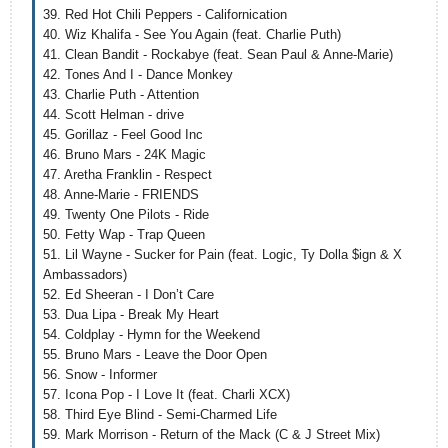
39. Red Hot Chili Peppers - Californication
40. Wiz Khalifa - See You Again (feat. Charlie Puth)
41. Clean Bandit - Rockabye (feat. Sean Paul & Anne-Marie)
42. Tones And I - Dance Monkey
43. Charlie Puth - Attention
44. Scott Helman - drive
45. Gorillaz - Feel Good Inc
46. Bruno Mars - 24K Magic
47. Aretha Franklin - Respect
48. Anne-Marie - FRIENDS
49. Twenty One Pilots - Ride
50. Fetty Wap - Trap Queen
51. Lil Wayne - Sucker for Pain (feat. Logic, Ty Dolla $ign & X
Ambassadors)
52. Ed Sheeran - I Don’t Care
53. Dua Lipa - Break My Heart
54. Coldplay - Hymn for the Weekend
55. Bruno Mars - Leave the Door Open
56. Snow - Informer
57. Icona Pop - I Love It (feat. Charli XCX)
58. Third Eye Blind - Semi-Charmed Life
59. Mark Morrison - Return of the Mack (C & J Street Mix)