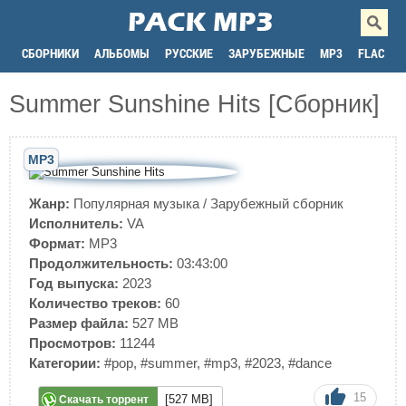
СБОРНИКИ
АЛЬБОМЫ
РУССКИЕ
ЗАРУБЕЖНЫЕ
MP3
FLAC
Summer Sunshine Hits [Сборник]
MP3
Жанр:
Популярная музыка
/
Зарубежный сборник
Исполнитель:
VA
Формат:
MP3
Продолжительность:
03:43:00
Год выпуска:
2023
Количество треков:
60
Размер файла:
527 MB
Просмотров:
11244
Категории:
#pop
,
#summer
,
#mp3
,
#2023
,
#dance
15
[527 MB]
Скачать торрент