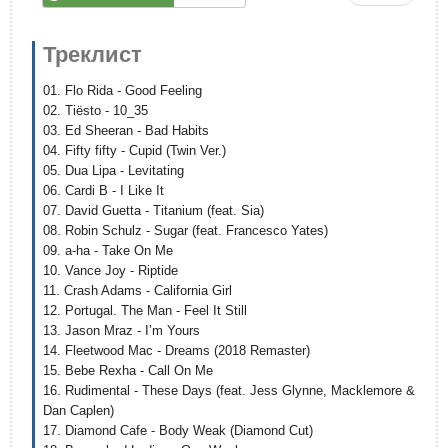
Треклист
01. Flo Rida - Good Feeling
02. Tiësto - 10_35
03. Ed Sheeran - Bad Habits
04. Fifty fifty - Cupid (Twin Ver.)
05. Dua Lipa - Levitating
06. Cardi B - I Like It
07. David Guetta - Titanium (feat. Sia)
08. Robin Schulz - Sugar (feat. Francesco Yates)
09. a-ha - Take On Me
10. Vance Joy - Riptide
11. Crash Adams - California Girl
12. Portugal. The Man - Feel It Still
13. Jason Mraz - I’m Yours
14. Fleetwood Mac - Dreams (2018 Remaster)
15. Bebe Rexha - Call On Me
16. Rudimental - These Days (feat. Jess Glynne, Macklemore &
Dan Caplen)
17. Diamond Cafe - Body Weak (Diamond Cut)