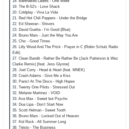
18. Barenaked Ladies - One Week
19. The B-52's - Love Shack
20. Coldplay - Viva La Vida
21. Red Hot Chili Peppers - Under the Bridge
22. Ed Sheeran - Shivers
23. David Guetta - I’m Good (Blue)
24. Bruno Mars - Just the Way You Are
25. Chic - Good Times
26. Lilly Wood And The Prick - Prayer in C (Robin Schulz Radio
Edit)
27. Clean Bandit - Rather Be Rather Be (Jack Patterson & Wez
Clarke Remix) [feat. Jess Glynne]
28. Joel Corry - Head & Heart (feat. MNEK)
29. Crash Adams - Give Me a Kiss
30. Panic! At The Disco - High Hopes
31. Twenty One Pilots - Stressed Out
32. Melanie Martinez - VOID
33. Ava Max - Sweet but Psycho
34. Dua Lipa - Don’t Start Now
35. Scott Helman - Sweet Tooth
36. Bruno Mars - Locked Out of Heaven
37. Kid Rock - All Summer Long
38. Tiësto - The Business