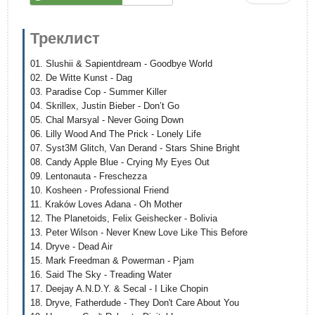
Треклист
01. Slushii & Sapientdream - Goodbye World
02. De Witte Kunst - Dag
03. Paradise Cop - Summer Killer
04. Skrillex, Justin Bieber - Don’t Go
05. Chal Marsyal - Never Going Down
06. Lilly Wood And The Prick - Lonely Life
07. Syst3M Glitch, Van Derand - Stars Shine Bright
08. Candy Apple Blue - Crying My Eyes Out
09. Lentonauta - Freschezza
10. Kosheen - Professional Friend
11. Kraków Loves Adana - Oh Mother
12. The Planetoids, Felix Geishecker - Bolivia
13. Peter Wilson - Never Knew Love Like This Before
14. Dryve - Dead Air
15. Mark Freedman & Powerman - Pjam
16. Said The Sky - Treading Water
17. Deejay A.N.D.Y. & Secal - I Like Chopin
18. Dryve, Fatherdude - They Don't Care About You