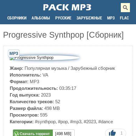
СБОРНИКИ
АЛЬБОМЫ
РУССКИЕ
ЗАРУБЕЖНЫЕ
MP3
FLAC
Progressive Synthpop [Сборник]
MP3
Жанр:
Популярная музыка
/
Зарубежный сборник
Исполнитель:
VA
Формат:
MP3
Продолжительность:
03:35:17
Год выпуска:
2023
Количество треков:
52
Размер файла:
498 MB
Просмотров:
595
Категории:
#synthpop
,
#pop
,
#mp3
,
#2023
,
#dance
1
[498 MB]
Скачать торрент