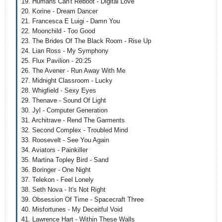
19. Humans Can't Reboot - Digital Love
20. Korine - Dream Dancer
21. Francesca E Luigi - Damn You
22. Moonchild - Too Good
23. The Brides Of The Black Room - Rise Up
24. Lian Ross - My Symphony
25. Flux Pavilion - 20:25
26. The Avener - Run Away With Me
27. Midnight Classroom - Lucky
28. Whigfield - Sexy Eyes
29. Thenave - Sound Of Light
30. Jyl - Computer Generation
31. Architrave - Rend The Garments
32. Second Complex - Troubled Mind
33. Roosevelt - See You Again
34. Aviators - Painkiller
35. Martina Topley Bird - Sand
36. Boringer - One Night
37. Telekon - Feel Lonely
38. Seth Nova - It's Not Right
39. Obsession Of Time - Spacecraft Three
40. Misfortunes - My Deceitful Void
41. Lawrence Hart - Within These Walls