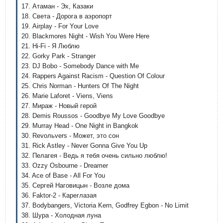
17. Атаман - Эх, Казаки
18. Света - Дорога в аэропорт
19. Airplay - For Your Love
20. Blackmores Night - Wish You Were Here
21. Hi-Fi - Я Люблю
22. Gorky Park - Stranger
23. DJ Bobo - Somebody Dance with Me
24. Rappers Against Racism - Question Of Colour
25. Chris Norman - Hunters Of The Night
26. Marie Laforet - Viens, Viens
27. Мираж - Новый герой
28. Demis Roussos - Goodbye My Love Goodbye
29. Murray Head - One Night in Bangkok
30. Revoльvers - Может, это сон
31. Rick Astley - Never Gonna Give You Up
32. Пелагея - Ведь я тебя очень сильно люблю!
33. Ozzy Osbourne - Dreamer
34. Ace of Base - All For You
35. Сергей Наговицын - Возле дома
36. Faktor-2 - Кареглазая
37. Bodybangers, Victoria Kern, Godfrey Egbon - No Limit
38. Шура - Холодная луна