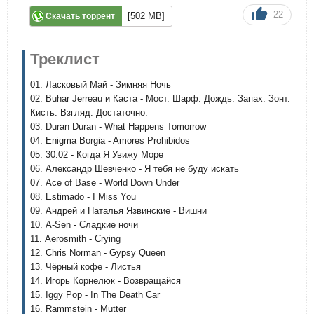
22
[502 MB]
Скачать торрент
Треклист
01. Ласковый Май - Зимняя Ночь
02. Buhar Jerreau и Каста - Мост. Шарф. Дождь. Запах. Зонт.
Кисть. Взгляд. Достаточно.
03. Duran Duran - What Happens Tomorrow
04. Enigma Borgia - Amores Prohibidos
05. 30.02 - Когда Я Увижу Море
06. Александр Шевченко - Я тебя не буду искать
07. Ace of Base - World Down Under
08. Estimado - I Miss You
09. Андрей и Наталья Язвинские - Вишни
10. A-Sen - Сладкие ночи
11. Aerosmith - Crying
12. Chris Norman - Gypsy Queen
13. Чёрный кофе - Листья
14. Игорь Корнелюк - Возвращайся
15. Iggy Pop - In The Death Car
16. Rammstein - Mutter