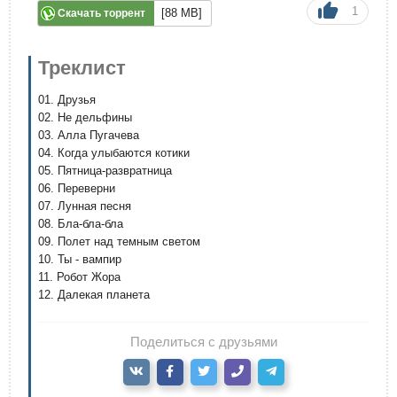
1
[88 MB]
Скачать торрент
Треклист
01. Друзья
02. Не дельфины
03. Алла Пугачева
04. Когда улыбаются котики
05. Пятница-развратница
06. Переверни
07. Лунная песня
08. Бла-бла-бла
09. Полет над темным светом
10. Ты - вампир
11. Робот Жора
12. Далекая планета
Поделиться с друзьями