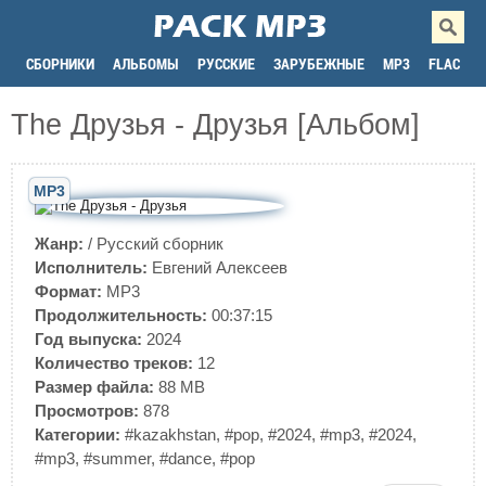
СБОРНИКИ
АЛЬБОМЫ
РУССКИЕ
ЗАРУБЕЖНЫЕ
MP3
FLAC
The Друзья - Друзья [Альбом]
MP3
Жанр:
/
Русский сборник
Исполнитель:
Евгений Алексеев
Формат:
MP3
Продолжительность:
00:37:15
Год выпуска:
2024
Количество треков:
12
Размер файла:
88 MB
Просмотров:
878
Категории:
#kazakhstan
,
#pop
,
#2024
,
#mp3
,
#2024
,
#mp3
,
#summer
,
#dance
,
#pop