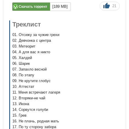
21
[189 MB]
Скачать торрент
Треклист
01. Отсижу за чужие грехи
02. Девчонка с центра
03. Mетеорит
04. А для вас я никто
05. Халдей
06. Шарик
07. Запахло весной
08. По этапу
09. Не крутите глобус
10. Аттестат
11. Меня встречают лагеря
12. Вторяки-не чай
13. Икона
14. Сорвутся голуби
15. Грев
16. Не плачь, родная мать
17. По ту сторону забора