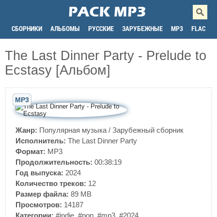
СБОРНИКИ
АЛЬБОМЫ
РУССКИЕ
ЗАРУБЕЖНЫЕ
MP3
FLAC
The Last Dinner Party - Prelude to
Ecstasy [Альбом]
MP3
Жанр:
Популярная музыка
/
Зарубежный сборник
Исполнитель:
The Last Dinner Party
Формат:
MP3
Продолжительность:
00:38:19
Год выпуска:
2024
Количество треков:
12
Размер файла:
89 MB
Просмотров:
14187
Категории:
#indie
,
#pop
,
#mp3
,
#2024