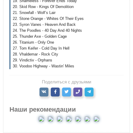
19. Shameless - Forever Ends Today
20. Skid Row - Kings Of Demolition
21. Snowfall - Wolf’s Lair
22. Stone Orange - Whites Of Their Eyes
23. Syron Vanes - Heaven And Back
24. The Poodles - 40 Day And 40 Nights
25. Thunder Axe - Golden Cage
26. Titanium - Only One
27. Tom Keifer - Cold Day In Hell
28. Vhaldemar - Rock City
29. Vindictiv - Orphans
30. Voodoo Highway - Wastin' Miles
Поделиться с друзьями
Наши рекомендации