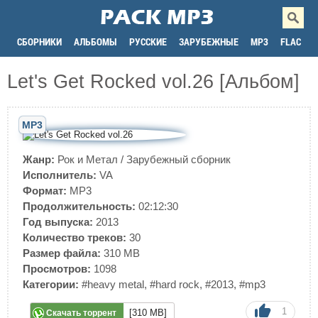
СБОРНИКИ
АЛЬБОМЫ
РУССКИЕ
ЗАРУБЕЖНЫЕ
MP3
FLAC
Let's Get Rocked vol.26 [Альбом]
MP3
Жанр:
Рок и Метал
/
Зарубежный сборник
Исполнитель:
VA
Формат:
MP3
Продолжительность:
02:12:30
Год выпуска:
2013
Количество треков:
30
Размер файла:
310 MB
Просмотров:
1098
Категории:
#heavy metal
,
#hard rock
,
#2013
,
#mp3
1
[310 MB]
Скачать торрент