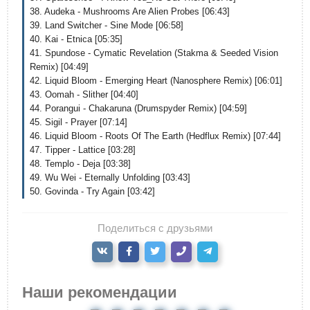
38. Audeka - Mushrooms Are Alien Probes [06:43]
39. Land Switcher - Sine Mode [06:58]
40. Kai - Etnica [05:35]
41. Spundose - Cymatic Revelation (Stakma & Seeded Vision
Remix) [04:49]
42. Liquid Bloom - Emerging Heart (Nanosphere Remix) [06:01]
43. Oomah - Slither [04:40]
44. Porangui - Chakaruna (Drumspyder Remix) [04:59]
45. Sigil - Prayer [07:14]
46. Liquid Bloom - Roots Of The Earth (Hedflux Remix) [07:44]
47. Tipper - Lattice [03:28]
48. Templo - Deja [03:38]
49. Wu Wei - Eternally Unfolding [03:43]
50. Govinda - Try Again [03:42]
Поделиться с друзьями
Наши рекомендации