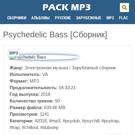
СБОРНИКИ
АЛЬБОМЫ
РУССКИЕ
ЗАРУБЕЖНЫЕ
MP3
FLAC
Psychedelic Bass [Сборник]
MP3
Жанр:
Электронная музыка
/
Зарубежный сборник
Исполнитель:
VA
Формат:
MP3
Продолжительность:
04:33:21
Год выпуска:
2018
Количество треков:
50
Размер файла:
639.66 MB
Просмотров:
1141
Категории:
#2018
,
#mp3
,
#psydub
,
#psychill
,
#psytrap
,
#trap
,
#chillout
,
#dubstep