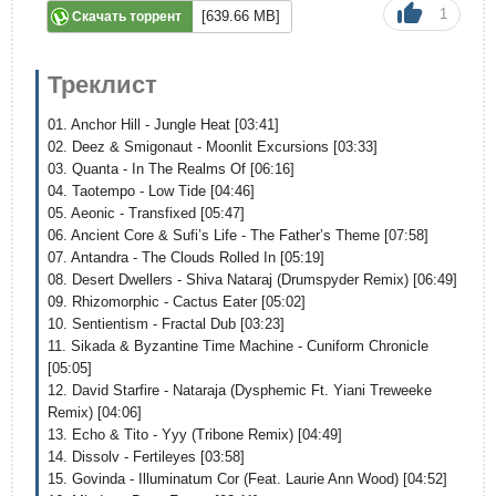
1
[639.66 MB]
Скачать торрент
Треклист
01. Anchor Hill - Jungle Heat [03:41]
02. Deez & Smigonaut - Moonlit Excursions [03:33]
03. Quanta - In The Realms Of [06:16]
04. Taotempo - Low Tide [04:46]
05. Aeonic - Transfixed [05:47]
06. Ancient Core & Sufi’s Life - The Father’s Theme [07:58]
07. Antandra - The Clouds Rolled In [05:19]
08. Desert Dwellers - Shiva Nataraj (Drumspyder Remix) [06:49]
09. Rhizomorphic - Cactus Eater [05:02]
10. Sentientism - Fractal Dub [03:23]
11. Sikada & Byzantine Time Machine - Cuniform Chronicle
[05:05]
12. David Starfire - Nataraja (Dysphemic Ft. Yiani Treweeke
Remix) [04:06]
13. Echo & Tito - Yyy (Tribone Remix) [04:49]
14. Dissolv - Fertileyes [03:58]
15. Govinda - Illuminatum Cor (Feat. Laurie Ann Wood) [04:52]