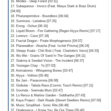
16. Mindex - Deep Forest [03:11]
17. Subaqueous - Invoco (Feat. Marya Stark & Boaz Drum)
[04:00]
18. Phutureprimitive - Boundless [06:04]
19. Sumiruna - Laniakea [07:25]
20. Emog - Oshun [06:16]
21. Liquid Bloom - Fire Gathering (Regen Atyya Remix) [07:17]
22. Lorenzo - Cave [07:18]
23. Fractal Dragon - Pirate Morphogenesis [04:07]
24. Planewalker - Akasha (Feat. Ixchel Prisma) [06:24]
25. Sleepy Koala - Chiii Boiii ( Feat. Charlotte's Voice) [04:33]
26. Wu Wei - Grains Of Sand In The Ganges [04:11]
27. Stakma & Seeded Vision - The Incident [06:37]
28. Yestegan Chay - Yo [07:03]
29. Animatronix - Whispering Bones [03:47]
30. Atyya - Volition [05:46]
31. Be Jam - Parasomnia [06:08]
32. Globular - Tabula Rasa (Cosmic Touch Remix) [07:11]
33. Govinda - Seemala Mum [03:47]
34. Lo.Renzo & Martins Garden - Siddhartha [07:43]
35. Kaya Project - Dark Roads (Desert Dwellers Remix) [07:50]
36. Music Simplified - Sonic Rite [06:48]
37. Opalesence - I Know You_Re Out There [05:45]