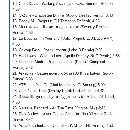
13. Craig David - Walking Away (Uno Kaya Summer Remix)
4:58
14. O-Zone - Dragostea Din Tei (Apollo DeeJay Remix) 3:40
15. Boney M - Rasputin (DJ Tarantino Refresh) 4:53
16. Многоточие - Щемит в душе тоска (Swanky Project
Remix) 4:58
17. La Bouche - In Your Life ( Jaba Project. E.D.Batle RMX)
4:53
18. Сектор Газа - Гуляй, мужик (Leha D Remix) 2:50
19. Haddaway - What Is Love (Apollo DeeJay 2017 Remix) 2:58
20. Depeche Mode - Personal Jesus (KaktuZ Complextro
Remix) 5:46
21. Arkadias - Седая ночь любила (DJ Kriss Latvia Rework
Dance) 3:33
22. ATB - Let You Go (Mad Morello & IGi Bootleg) 5:09
23. Ultra Nate - Free (Dmitriy Patrik Radio Remix) 4:42
24. Юрий Шатунов - Пусть будет ночь (Alex Dea 2011 Edit)
4:58
25. Natasha Baccardi - All The Time (Original Mix) 4:42
26. Rick Astley - Never Gonna Give You Up (DJ Amor Radio
Remix) 3:42
27. Adriano Celentano - Confessa (VAL & TiNE Remix) 3:50