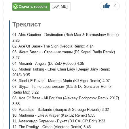
0
[504 MB]
Скачать торрент
Треклист
01. Alex Gaudino - Destination (Rich Max & Kormashow Remix)
2:26
02. Ace Of Base - The Sign (Necola Remix) 4:14
03. Женя Вилль - Странные танцы (DJ Kapral Radio Remix)
3:27
04. Morandi - Angels (DJ ZeD Reboot) 4:35
05. Modern Talking - Cheri Cheri Lady (Deejay Jany Remix
2018) 3:35
06. Ricchi E Poveri - Mamma Maria (KJ Alger Remix) 4:07
07. Шура - Ты не верь слезам (ICE & DJ Gonzalez Remix
Radio Mix) 3:22
08. Ace Of Base - All For You (Aleksey Podgornov Remix 2017)
3:58
09. Paradisio - Bailando (Scorpio & Scrooge Rework) 3:32
10. Madonna - Like A Prayer (KaktuZ Remix) 5:55
11. Александр Барыкин - Букет (DJ CALOR Edit) 3:23
12. The Prodigy - Omen (Vicetone Remix) 3:43