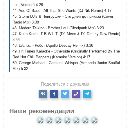
Lust Version) 4:26
44. Ace Of Base - All That She Wants (DJ Nik Remix) 4:17
45. Storm DJ's & Неигрушки - Сто дней до приказа (Cover
Radio Mix) 3:38
46. Modern Talking - Brother Loui (Dizelpunk Mix) 3:23
47. Kush Kush - F.B.W.L.T. (DJ Mexx & DJ Dmitriy Raw Remix)
3:44
48. t.A.T.u. - Робот (Apollo DeeJay Remix) 3:38
49. Hit Tunes Karaoke - Otherside (Originally Performed By The
Red Hot Chili Peppers) (Karaoke Version) 4:17
50. George Michael - Careless Whisper (Armando Junior Soulful
Mix) 5:32
Поделиться с друзьями
Наши рекомендации