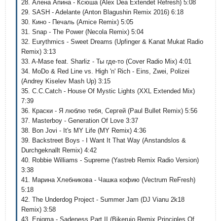
28. Алена Апина - Ксюша (Alex Dea Extendet Refresh) 5:08
29. SASH - Adelante (Anton Blagushin Remix 2016) 6:18
30. Кино - Печаль (Amice Remix) 5:05
31. Snap - The Power (Necola Remix) 5:04
32. Eurythmics - Sweet Dreams (Upfinger & Kanat Mukat Radio
Remix) 3:13
33. A-Mase feat. Sharliz - Ты где-то (Cover Radio Mix) 4:01
34. MoDo & Red Line vs. High 'n' Rich - Eins, Zwei, Polizei
(Andrey Kiselev Mash Up) 3:15
35. C.C.Catch - House Of Mystic Lights (XXL Extended Mix)
7:39
36. Краски - Я люблю тебя, Сергей (Paul Bullet Remix) 5:56
37. Masterboy - Generation Of Love 3:37
38. Bon Jovi - It's MY Life (MY Remix) 4:36
39. Backstreet Boys - I Want It That Way (Anstandslos &
Durchgeknallt Remix) 4:42
40. Robbie Williams - Supreme (Yastreb Remix Radio Version)
3:38
41. Mарина Хлебникова - Чашка кофию (Vectrum ReFresh)
5:18
42. The Underdog Project - Summer Jam (DJ Vianu 2k18
Remix) 3:58
43. Enigma - Sadeness Part II (Bikeruio Remix Principles Of