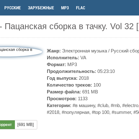
РУССКИЕ
ЗАРУБЕЖНЫЕ
MP3
FLAC
- Пацанская сборка в тачку. Vol 32 
Жанр:
Электронная музыка
/
Русский сбо
Исполнитель:
VA
Формат:
MP3
Продолжительность:
05:23:10
Год выпуска:
2018
Количество треков:
100
Размер файла:
691 MB
Просмотров:
1133
Категории:
#в машину
,
#club
,
#rnb
,
#electro
#2018
,
#популярная
,
#top 100
,
#summer
,
#5
[691 MB]
оррент