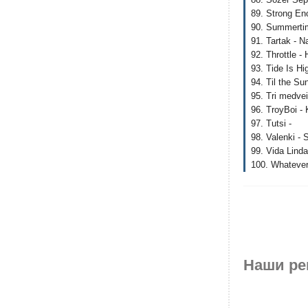
89. Strong Eno
90. Summertim
91. Tartak - N
92. Throttle -
93. Tide Is Hi
94. Til the Su
95. Tri medvei
96. TroyBoi -
97. Tutsi -
98. Valenki - 
99. Vida Lind
100. Whatever
Наши ре