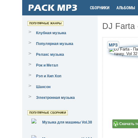
СБОРНИКИ
АЛЬБОМЫ
DJ Farta 
ПОПУЛЯРНЫЕ ЖАНРЫ
>
Клубная музыка
>
Популярная музыка
MP3
>
Релакс музыка
>
Рок и Метал
>
Рэп и Хип Хоп
>
Шансон
>
Электронная музыка
ПОПУЛЯРНЫЕ СБОРНИКИ
Музыка для машины Vol.38
Скачать т