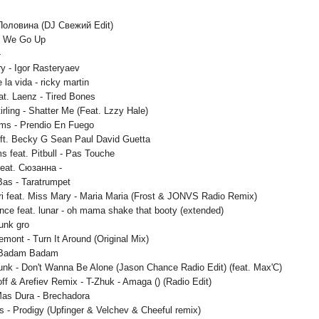
 Половина (DJ Свежий Edit)
- We Go Up
-
y - Igor Rasteryaev
 la vida - ricky martin
at. Laenz - Tired Bones
irling - Shatter Me (Feat. Lzzy Hale)
iams - Prendio En Fuego
ft. Becky G Sean Paul David Guetta
s feat. Pitbull - Pas Touche
eat. Сюзанна -
as - Taratrumpet
ari feat. Miss Mary - Maria Maria (Frost & JONVS Radio Remix)
ence feat. lunar - oh mama shake that booty (extended)
unk gro
mont - Turn It Around (Original Mix)
 Badam Badam
unk - Don't Wanna Be Alone (Jason Chance Radio Edit) (feat. Max'C)
ff & Arefiev Remix - T-Zhuk - Amaga () (Radio Edit)
Mas Dura - Brechadora
s - Prodigy (Upfinger & Velchev & Cheeful remix)