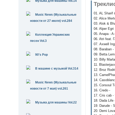
Музыка для машины Vol.14
Трекли
01. AL Sharif 
Music News (Музыкальные
02. Alice Mer
новости от 27 июля) vol.284
03. Alok & Bh
04. Alper Egri
05. Anapa - A
Коллекция Украинских
06. Atri feat.
песен Vol.3
07. Axwell In
08. Baraban - 
09. Betta Le
90's Pop
10. Billy Marl
11. Blasterjax
В машине с музыкой Vol.314
12. Broz Rodri
13. CamelPhat
14. Casoblan
Music News (Музыкальные
15. Consoul Tr
новости от 7 мая) vol.261
16. Credo -
17. Cris cab -
18. Dada Life
Музыка для машины Vol.22
19. Darude -
20. Demi Lovat