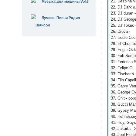
21. Despina V
Музыка для машины Vol.9
22. DJ Dark &
23. DJ duran 
Лучшие Песни Радио
24. DJ George
Шансон
25. DJ Tokuc -
26. Drova -
27. Eddie Coc
28. El Chombo
29. Engin Ozka
30. Fab Samper
31. Federico 
32. Felipe C -
33. Fischer & 
34. Flip Capel
35. Gabry Venu
36. George Cyn
37. Gnit - po
38. Gucci Ma
39. Gypsy Mam
40. Hennessey
41. Hey, Guys
42. Jakarta - 
43. Joel Flet