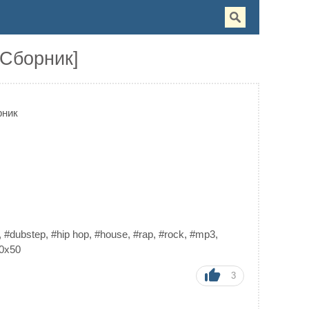
[Сборник]
рник
,
#dubstep
,
#hip hop
,
#house
,
#rap
,
#rock
,
#mp3
,
0x50
3