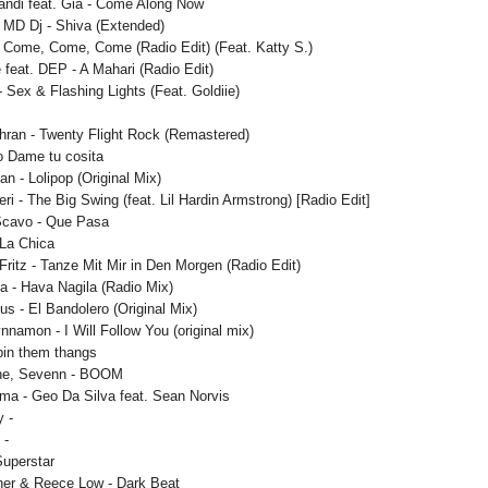
andi feat. Gia - Come Along Now
 MD Dj - Shiva (Extended)
- Come, Come, Come (Radio Edit) (Feat. Katty S.)
 feat. DEP - A Mahari (Radio Edit)
 Sex & Flashing Lights (Feat. Goldiie)
hran - Twenty Flight Rock (Remastered)
 Dame tu cosita
n - Lolipop (Original Mix)
i - The Big Swing (feat. Lil Hardin Armstrong) [Radio Edit]
Scavo - Que Pasa
 La Chica
Fritz - Tanze Mit Mir in Den Morgen (Radio Edit)
la - Hava Nagila (Radio Mix)
s - El Bandolero (Original Mix)
namon - I Will Follow You (original mix)
ppin them thangs
ne, Sevenn - BOOM
a - Geo Da Silva feat. Sean Norvis
 -
 -
Superstar
cher & Reece Low - Dark Beat