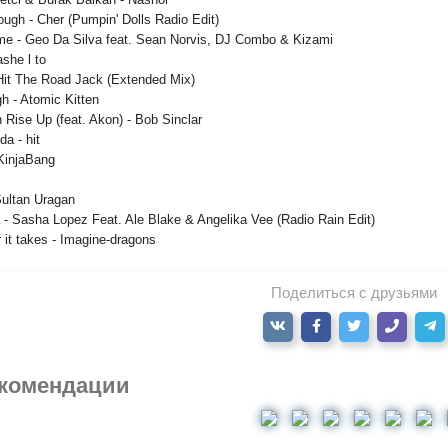
ugh - Cher (Pumpin' Dolls Radio Edit)
e - Geo Da Silva feat. Sean Norvis, DJ Combo & Kizami
ashe l to
 Hit The Road Jack (Extended Mix)
gh - Atomic Kitten
n Rise Up (feat. Akon) - Bob Sinclar
da - hit
 KinjaBang
Sultan Uragan
a - Sasha Lopez Feat. Ale Blake & Angelika Vee (Radio Rain Edit)
 it takes - Imagine-dragons
Поделиться с друзьями
комендации