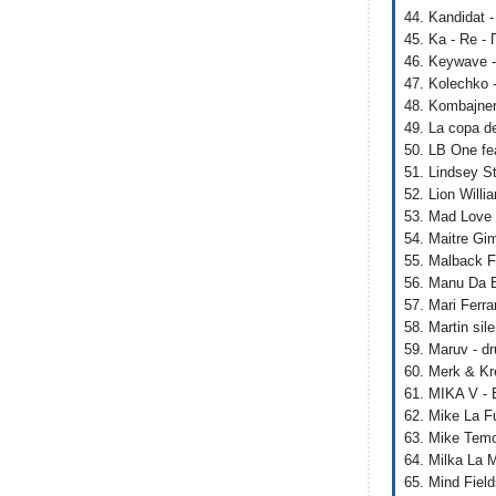
44. Kandidat -
45. Ka - Re -
46. Keywave 
47. Kolechko 
48. Kombajner
49. La copa de
50. LB One fe
51. Lindsey St
52. Lion Will
53. Mad Love 
54. Maitre Gim
55. Malback F
56. Manu Da B
57. Mari Ferr
58. Martin sil
59. Maruv - dr
60. Merk & Kre
61. MIKA V -
62. Mike La F
63. Mike Temo
64. Milka La 
65. Mind Field