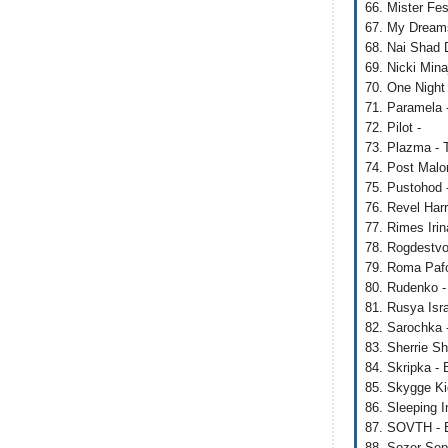
66. Mister Fes
67. My Dreams
68. Nai Shad
69. Nicki Min
70. One Night 
71. Paramela 
72. Pilot -
73. Plazma -
74. Post Malo
75. Pustohod 
76. Revel Har
77. Rimes Irin
78. Rogdestvo
79. Roma Pafo
80. Rudenko -
81. Rusya Isra
82. Sarochka 
83. Sherrie S
84. Skripka - B
85. Skygge Ki
86. Sleeping 
87. SOVTH - B
88. Sozer Sep