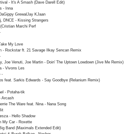
tival - It's A Smash (Dave Darell Edit)
 - Inna
 DaGippy GrewalJay KJaan
aj, DNCE - Kissing Strangers
(Cristian Marchi Perf
-
 Take My Love
n - Rockstar ft. 21 Savage Ilkay Sencan Remix
-
ry, Joe Venuti, Joe Martin - Doin' The Uptown Lowdown (Jive Me Remix)
a - Vivons Les
 -
s feat. Sarkis Edwards - Say Goodbye (Relanium Remix)
el - Potaha-tik
- Arcash
herrie The Ware feat. Nina - Nana Song
it
esza - Hello Shadow
In My Car - Roxette
ig Band (Maximals Extended Edit)
etci & Burak Balkan - Nashor