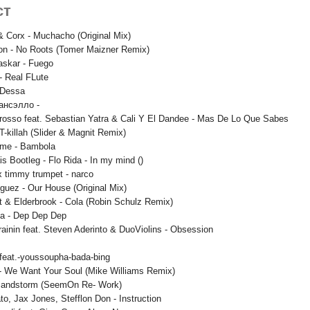
ст
& Corx - Muchacho (Original Mix)
ton - No Roots (Tomer Maizner Remix)
askar - Fuego
 - Real FLute
-Dessa
 Гансэлло -
grosso feat. Sebastian Yatra & Cali Y El Dandee - Mas De Lo Que Sabes
T-killah (Slider & Magnit Remix)
mme - Bambola
ais Bootleg - Flo Rida - In my mind ()
x timmy trumpet - narco
guez - Our House (Original Mix)
 & Elderbrook - Cola (Robin Schulz Remix)
ca - Dep Dep Dep
ainin feat. Steven Aderinto & DuoViolins - Obsession
 feat.-youssoupha-bada-bing
 - We Want Your Soul (Mike Williams Remix)
 Sandstorm (SeemOn Re- Work)
o, Jax Jones, Stefflon Don - Instruction