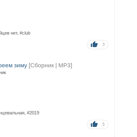
йцев нет
,
#club
3
греем зиму
[Сборник | MP3]
ник
нцевальная
,
#2019
5