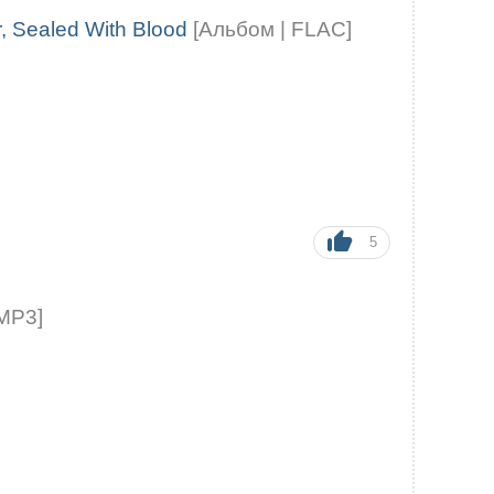
r, Sealed With Blood
[Альбом | FLAC]
5
 MP3]