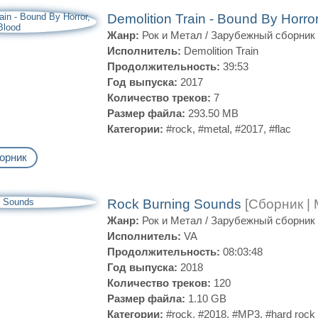
Demolition Train - Bound By Horro
Жанр:
Рок и Метал
/
Зарубежный сборник
Исполнитель:
Demolition Train
Продолжительность:
39:53
Год выпуска:
2017
Количество треков:
7
Размер файла:
293.50 MB
Категории:
#rock
,
#metal
,
#2017
,
#flac
орник
Rock Burning Sounds
[Сборник |
Жанр:
Рок и Метал
/
Зарубежный сборник
Исполнитель:
VA
Продолжительность:
08:03:48
Год выпуска:
2018
Количество треков:
120
Размер файла:
1.10 GB
Категории:
#rock
,
#2018
,
#MP3
,
#hard rock