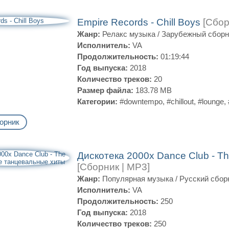
Empire Records - Chill Boys
[Сбор
Жанр:
Релакс музыка
/
Зарубежный сборн
Исполнитель:
VA
Продолжительность:
01:19:44
Год выпуска:
2018
Количество треков:
20
Размер файла:
183.78 MB
Категории:
#downtempo
,
#chillout
,
#lounge
,
орник
Дискотека 2000х Dance Club - T
[Сборник | MP3]
Жанр:
Популярная музыка
/
Русский сбор
Исполнитель:
VA
Продолжительность:
250
Год выпуска:
2018
Количество треков:
250