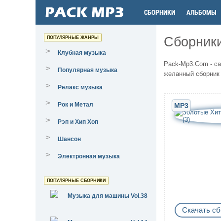
СБОРНИКИ
АЛЬБОМЫ
Сборник
ПОПУЛЯРНЫЕ ЖАНРЫ
>
Клубная музыка
Pack-Mp3.Com - са
>
Популярная музыка
желанный сборник 
>
Релакс музыка
>
Рок и Метал
MP3
>
Рэп и Хип Хоп
>
Шансон
>
Электронная музыка
ПОПУЛЯРНЫЕ СБОРНИКИ
Музыка для машины Vol.38
Скачать сб