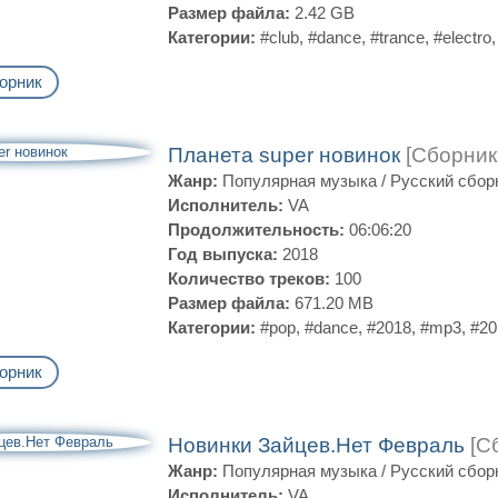
Размер файла:
2.42 GB
Категории:
#club
,
#dance
,
#trance
,
#electro
орник
Планета super новинок
[Сборник
Жанр:
Популярная музыка
/
Русский сбор
Исполнитель:
VA
Продолжительность:
06:06:20
Год выпуска:
2018
Количество треков:
100
Размер файла:
671.20 MB
Категории:
#pop
,
#dance
,
#2018
,
#mp3
,
#20
орник
Новинки Зайцев.Нет Февраль
[С
Жанр:
Популярная музыка
/
Русский сбор
Исполнитель:
VA