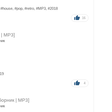
,
#house
,
#pop
,
#retro
,
#MP3
,
#2018
16
 | MP3]
ник
19
4
борник | MP3]
ник