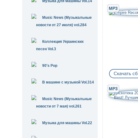
Музыка для машины Vol.14
MP3
Music News (Музыкальные
новости от 27 июля) vol.284
Коллекция Украинских
песен Vol.3
90's Pop
Скачать сб
В машине с музыкой Vol.314
MP3
Music News (Музыкальные
новости от 7 мая) vol.261
Музыка для машины Vol.22