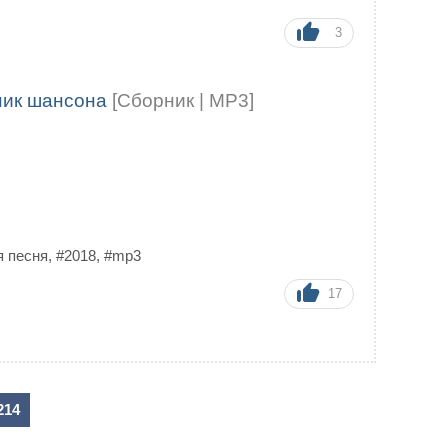
3
рник шансона
[Сборник | MP3]
я песня
,
#2018
,
#mp3
17
214