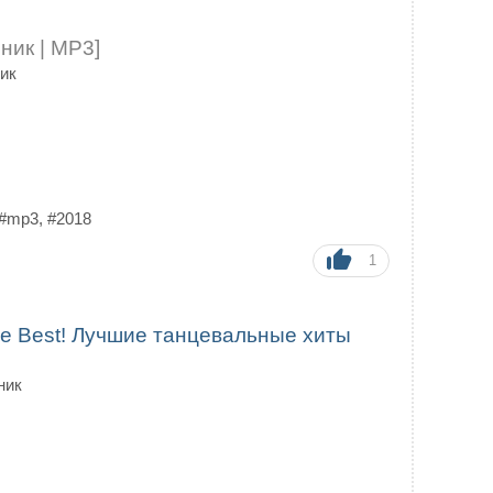
ник | MP3]
ик
#mp3
,
#2018
1
he Best! Лучшие танцевальные хиты
ник