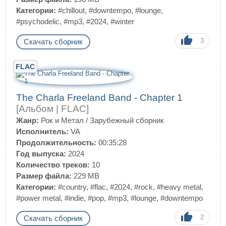
Категории:
#chillout
,
#downtempo
,
#lounge
,
#psychodelic
,
#mp3
,
#2024
,
#winter
3
Скачать сборник
FLAC
The Charla Freeland Band - Chapter 1
[Альбом | FLAC]
Жанр:
Рок и Метал
/
Зарубежный сборник
Исполнитель:
VA
Продолжительность:
00:35:28
Год выпуска:
2024
Количество треков:
10
Размер файла:
229 MB
Категории:
#country
,
#flac
,
#2024
,
#rock
,
#heavy metal
,
#power metal
,
#indie
,
#pop
,
#mp3
,
#lounge
,
#downtempo
2
Скачать сборник