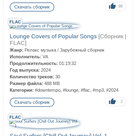
98
Скачать сборник
FLAC
Lounge Covers of Popular Songs
[Сборник |
FLAC]
Жанр:
Релакс музыка
/
Зарубежный сборник
Исполнитель:
VA
Продолжительность:
01:19:32
Год выпуска:
2024
Количество треков:
30
Размер файла:
488 MB
Категории:
#downtempo
,
#lounge
,
#flac
,
#mp3
,
#2024
2
Скачать сборник
FLAC
Soul Surfers [Chill Out Journey] Vol. 1