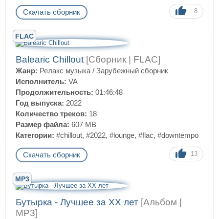
8
Скачать сборник
FLAC
Balearic Chillout
[Сборник | FLAC]
Жанр:
Релакс музыка
/
Зарубежный сборник
Исполнитель:
VA
Продолжительность:
01:46:48
Год выпуска:
2022
Количество треков:
18
Размер файла:
607 MB
Категории:
#chillout
,
#2022
,
#lounge
,
#flac
,
#downtempo
13
Скачать сборник
MP3
Бутырка - Лучшее за ХХ лет
[Альбом |
MP3]