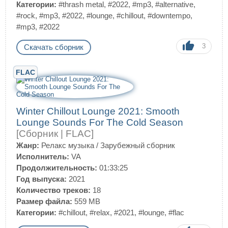
Категории:
#thrash metal
,
#2022
,
#mp3
,
#alternative
,
#rock
,
#mp3
,
#2022
,
#lounge
,
#chillout
,
#downtempo
,
#mp3
,
#2022
3
Скачать сборник
FLAC
Winter Chillout Lounge 2021: Smooth
Lounge Sounds For The Cold Season
[Сборник | FLAC]
Жанр:
Релакс музыка
/
Зарубежный сборник
Исполнитель:
VA
Продолжительность:
01:33:25
Год выпуска:
2021
Количество треков:
18
Размер файла:
559 MB
Категории:
#chillout
,
#relax
,
#2021
,
#lounge
,
#flac