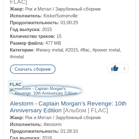
FLAC]
Жанр:
Рок и Метал
/
Зарубежный сборник
Исполнитель:
Kiske/Somerville
Продолжительность:
01:00:29
Год выпуска:
2015
Количество треков:
15
Размер файла:
477 MB
Категории:
#heavy metal
,
#2015
,
#flac
,
#power metal
,
#metal
1
Скачать сборник
FLAC
Alestorm - Captain Morgan's Revenge: 10th
Anniversary Edition
[Альбом | FLAC]
Жанр:
Рок и Метал
/
Зарубежный сборник
Исполнитель:
Alestorm
Продолжительность:
01:28:10
Год выпуска:
2018