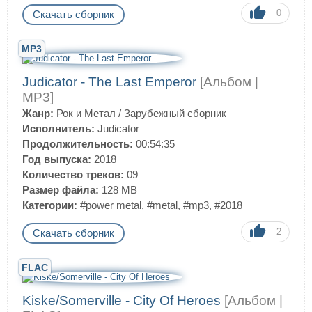
0
Скачать сборник
MP3
Judicator - The Last Emperor
[Альбом |
MP3]
Жанр:
Рок и Метал
/
Зарубежный сборник
Исполнитель:
Judicator
Продолжительность:
00:54:35
Год выпуска:
2018
Количество треков:
09
Размер файла:
128 MB
Категории:
#power metal
,
#metal
,
#mp3
,
#2018
2
Скачать сборник
FLAC
Kiske/Somerville - City Of Heroes
[Альбом |