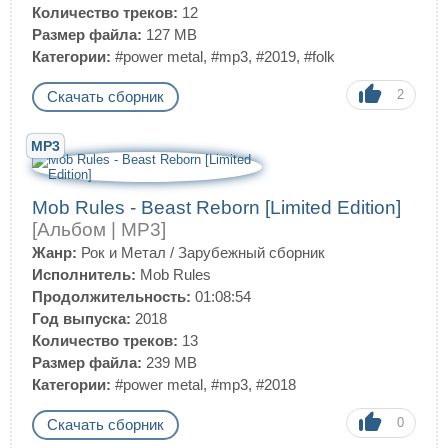
Количество треков:
12
Размер файла:
127 MB
Категории:
#power metal
,
#mp3
,
#2019
,
#folk
2
Скачать сборник
MP3
Mob Rules - Beast Reborn [Limited Edition]
[Альбом | MP3]
Жанр:
Рок и Метал
/
Зарубежный сборник
Исполнитель:
Mob Rules
Продолжительность:
01:08:54
Год выпуска:
2018
Количество треков:
13
Размер файла:
239 MB
Категории:
#power metal
,
#mp3
,
#2018
0
Скачать сборник