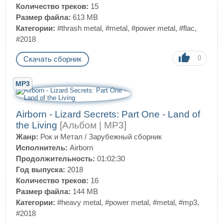
Количество треков:
15
Размер файла:
613 MB
Категории:
#thrash metal
,
#metal
,
#power metal
,
#flac
,
#2018
0
Скачать сборник
MP3
Airborn - Lizard Secrets: Part One - Land of
the Living
[Альбом | MP3]
Жанр:
Рок и Метал
/
Зарубежный сборник
Исполнитель:
Airborn
Продолжительность:
01:02:30
Год выпуска:
2018
Количество треков:
16
Размер файла:
144 MB
Категории:
#heavy metal
,
#power metal
,
#metal
,
#mp3
,
#2018