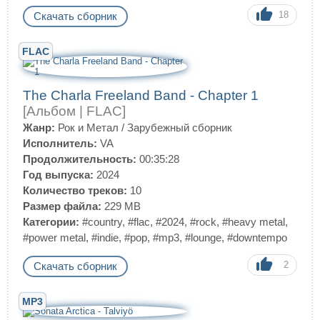
18
Скачать сборник
FLAC
The Charla Freeland Band - Chapter 1
[Альбом | FLAC]
Жанр:
Рок и Метал
/
Зарубежный сборник
Исполнитель:
VA
Продолжительность:
00:35:28
Год выпуска:
2024
Количество треков:
10
Размер файла:
229 MB
Категории:
#country
,
#flac
,
#2024
,
#rock
,
#heavy metal
,
#power metal
,
#indie
,
#pop
,
#mp3
,
#lounge
,
#downtempo
2
Скачать сборник
MP3