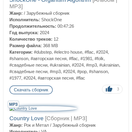
MP3]
Жанр:
/
Зарубежный сборник
Исполнитель:
ShockOne
Продолжительность:
00:47:26
Год выпуска:
2024
Количество треков:
12
Размер файла:
368 MB
Категории:
#dubstep
,
#electro house
,
#flac
,
#2024
,
#shanson
,
#авторская песня
,
#flac
,
#1981
,
#folk
,
#свадебные песни
,
#ukrainian
,
#2024
,
#mp3
,
#ukrainian
,
#свадебные песни
,
#mp3
,
#2024
,
#pop
,
#shanson
,
#1977
,
#2024
,
#авторская песня
,
#flac
3
Скачать сборник
MP3
Country Love
[Сборник | MP3]
Жанр:
Рок и Метал
/
Зарубежный сборник
Исполнитель:
VA