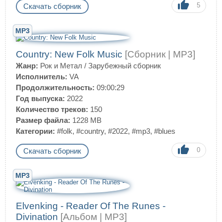
5
Скачать сборник
MP3
Country: New Folk Music
[Сборник | MP3]
Жанр:
Рок и Метал
/
Зарубежный сборник
Исполнитель:
VA
Продолжительность:
09:00:29
Год выпуска:
2022
Количество треков:
150
Размер файла:
1228 MB
Категории:
#folk
,
#country
,
#2022
,
#mp3
,
#blues
0
Скачать сборник
MP3
Elvenking - Reader Of The Runes -
Divination
[Альбом | MP3]