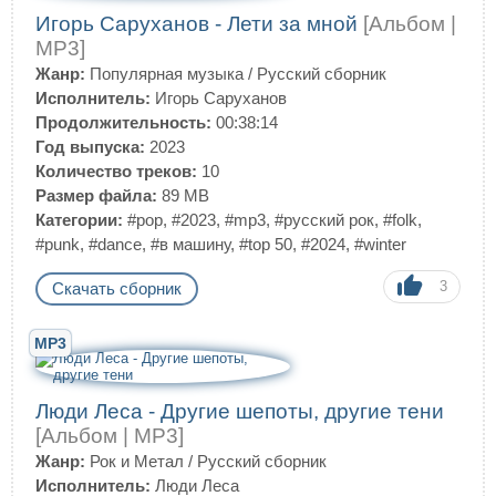
Игорь Саруханов - Лети за мной
[Альбом |
MP3]
Жанр:
Популярная музыка
/
Русский сборник
Исполнитель:
Игорь Саруханов
Продолжительность:
00:38:14
Год выпуска:
2023
Количество треков:
10
Размер файла:
89 MB
Категории:
#pop
,
#2023
,
#mp3
,
#русский рок
,
#folk
,
#punk
,
#dance
,
#в машину
,
#top 50
,
#2024
,
#winter
3
Скачать сборник
MP3
Люди Леса - Другие шепоты, другие тени
[Альбом | MP3]
Жанр:
Рок и Метал
/
Русский сборник
Исполнитель:
Люди Леса