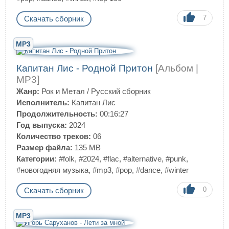
7
Скачать сборник
MP3
Капитан Лис - Родной Притон
[Альбом |
MP3]
Жанр:
Рок и Метал
/
Русский сборник
Исполнитель:
Капитан Лис
Продолжительность:
00:16:27
Год выпуска:
2024
Количество треков:
06
Размер файла:
135 MB
Категории:
#folk
,
#2024
,
#flac
,
#alternative
,
#punk
,
#новогодняя музыка
,
#mp3
,
#pop
,
#dance
,
#winter
0
Скачать сборник
MP3