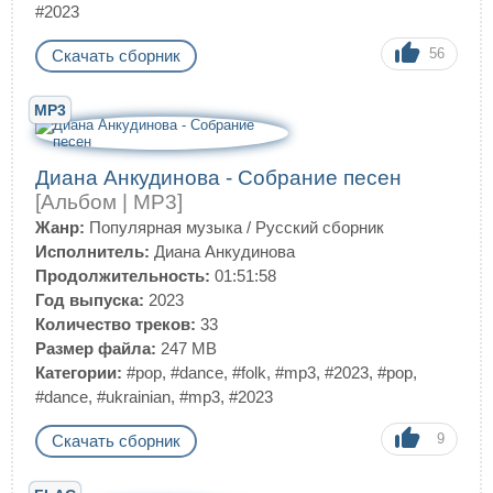
#2023
56
Скачать сборник
MP3
Диана Анкудинова - Собрание песен
[Альбом | MP3]
Жанр:
Популярная музыка
/
Русский сборник
Исполнитель:
Диана Анкудинова
Продолжительность:
01:51:58
Год выпуска:
2023
Количество треков:
33
Размер файла:
247 MB
Категории:
#pop
,
#dance
,
#folk
,
#mp3
,
#2023
,
#pop
,
#dance
,
#ukrainian
,
#mp3
,
#2023
9
Скачать сборник