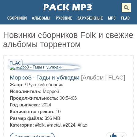
СБОРНИКИ
АЛЬБОМЫ
РУССКИЕ
ЗАРУБЕЖНЫЕ
MP3
FLAC
Новинки сборников Folk и свежие
альбомы торрентом
FLAC
МорроЗ - Гады и ублюдки
[Альбом | FLAC]
Жанр:
/
Русский сборник
Исполнитель:
МорроЗ
Продолжительность:
00:54:06
Год выпуска:
2024
Количество треков:
10
Размер файла:
396 MB
Категории:
#folk
,
#metal
,
#2024
,
#flac
2