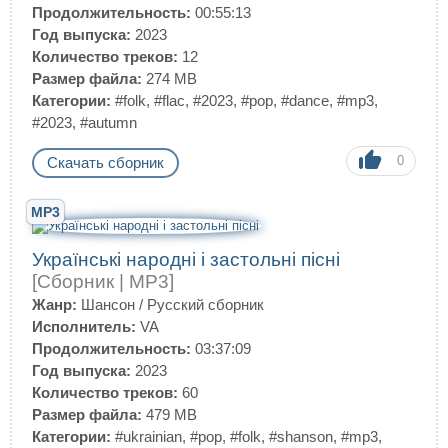
Продолжительность:
00:55:13
Год выпуска:
2023
Количество треков:
12
Размер файла:
274 MB
Категории:
#folk
,
#flac
,
#2023
,
#pop
,
#dance
,
#mp3
,
#2023
,
#autumn
0
Скачать сборник
MP3
Українські народні і застольні пісні
[Сборник | MP3]
Жанр:
Шансон
/
Русский сборник
Исполнитель:
VA
Продолжительность:
03:37:09
Год выпуска:
2023
Количество треков:
60
Размер файла:
479 MB
Категории:
#ukrainian
,
#pop
,
#folk
,
#shanson
,
#mp3
,