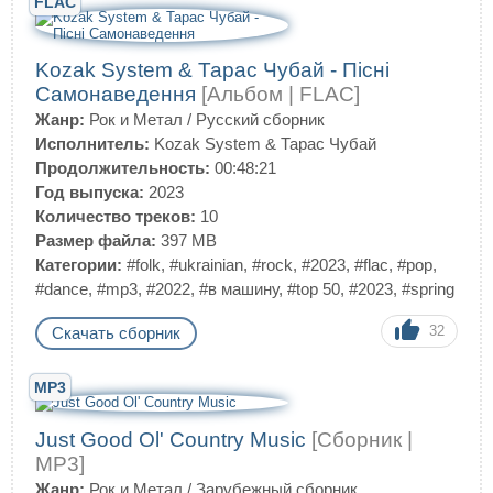
FLAC
Kozak System & Тарас Чубай - Пісні
Самонаведення
[Альбом | FLAC]
Жанр:
Рок и Метал
/
Русский сборник
Исполнитель:
Kozak System & Тарас Чубай
Продолжительность:
00:48:21
Год выпуска:
2023
Количество треков:
10
Размер файла:
397 MB
Категории:
#folk
,
#ukrainian
,
#rock
,
#2023
,
#flac
,
#pop
,
#dance
,
#mp3
,
#2022
,
#в машину
,
#top 50
,
#2023
,
#spring
32
Скачать сборник
MP3
Just Good Ol' Country Music
[Сборник |
MP3]
Жанр:
Рок и Метал
/
Зарубежный сборник