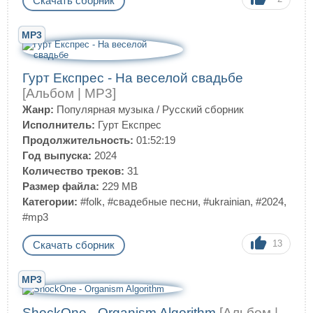
Скачать сборник
MP3
Гурт Експрес - На веселой свадьбе
[Альбом | MP3]
Жанр:
Популярная музыка
/
Русский сборник
Исполнитель:
Гурт Експрес
Продолжительность:
01:52:19
Год выпуска:
2024
Количество треков:
31
Размер файла:
229 MB
Категории:
#folk
,
#свадебные песни
,
#ukrainian
,
#2024
,
#mp3
13
Скачать сборник
MP3
ShockOne - Organism Algorithm
[Альбом |