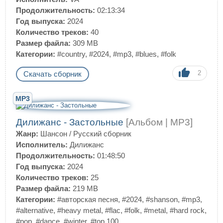
Продолжительность:
02:13:34
Год выпуска:
2024
Количество треков:
40
Размер файла:
309 MB
Категории:
#country
,
#2024
,
#mp3
,
#blues
,
#folk
2
Скачать сборник
MP3
Дилижанс - Застольные
[Альбом | MP3]
Жанр:
Шансон
/
Русский сборник
Исполнитель:
Дилижанс
Продолжительность:
01:48:50
Год выпуска:
2024
Количество треков:
25
Размер файла:
219 MB
Категории:
#авторская песня
,
#2024
,
#shanson
,
#mp3
,
#alternative
,
#heavy metal
,
#flac
,
#folk
,
#metal
,
#hard rock
,
#pop
,
#dance
,
#winter
,
#top 100