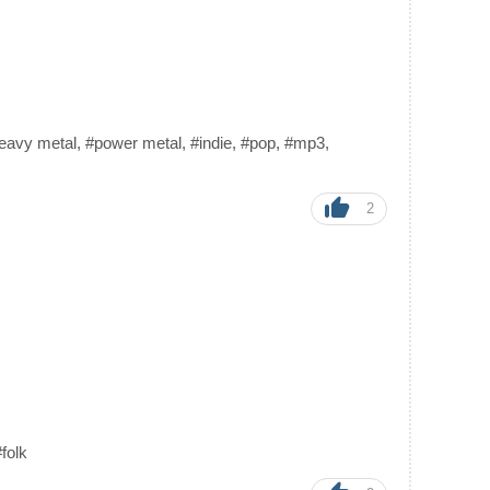
eavy metal
,
#power metal
,
#indie
,
#pop
,
#mp3
,
2
#folk