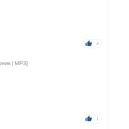
4
рник | MP3]
1