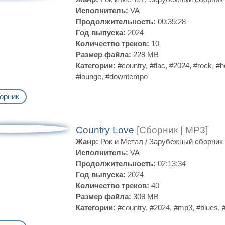
Исполнитель:
VA
Продолжительность:
00:35:28
Год выпуска:
2024
Количество треков:
10
Размер файла:
229 MB
Категории:
#country
,
#flac
,
#2024
,
#rock
,
#h
#lounge
,
#downtempo
орник
Country Love
[Сборник | MP3]
Жанр:
Рок и Метал
/
Зарубежный сборник
Исполнитель:
VA
Продолжительность:
02:13:34
Год выпуска:
2024
Количество треков:
40
Размер файла:
309 MB
Категории:
#country
,
#2024
,
#mp3
,
#blues
,