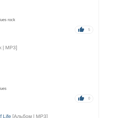
lues rock
5
 | MP3]
lues
0
f Life
[Альбом | MP3]