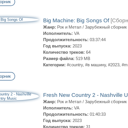
орник
Big Machine: Big Songs Of
[Сборн
Жанр:
Рок и Метал
/
Зарубежный сборник
Исполнитель:
VA
Продолжительность:
03:37:44
Год выпуска:
2023
Количество треков:
64
Размер файла:
519 MB
Категории:
#country
,
#в машину
,
#2023
,
#m
орник
Fresh New Country 2 - Nashville 
Жанр:
Рок и Метал
/
Зарубежный сборник
Исполнитель:
VA
Продолжительность:
01:40:33
Год выпуска:
2023
Количество треков:
31