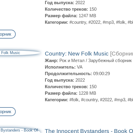
Год выпуска:
2022
Количество треков:
150
Размер файла:
1247 MB
Категории:
#country
,
#2022
,
#mp3
,
#folk
,
#b
орник
Country: New Folk Music
[Сборник
Жанр:
Рок и Метал
/
Зарубежный сборник
Исполнитель:
VA
Продолжительность:
09:00:29
Год выпуска:
2022
Количество треков:
150
Размер файла:
1228 MB
Категории:
#folk
,
#country
,
#2022
,
#mp3
,
#b
орник
The Innocent Bystanders - Book O