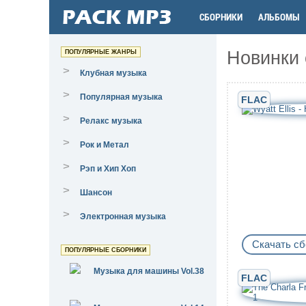
СБОРНИКИ
АЛЬБОМЫ
Новинки 
ПОПУЛЯРНЫЕ ЖАНРЫ
>
Клубная музыка
>
Популярная музыка
FLAC
>
Релакс музыка
>
Рок и Метал
>
Рэп и Хип Хоп
>
Шансон
>
Электронная музыка
Скачать сб
ПОПУЛЯРНЫЕ СБОРНИКИ
Музыка для машины Vol.38
FLAC