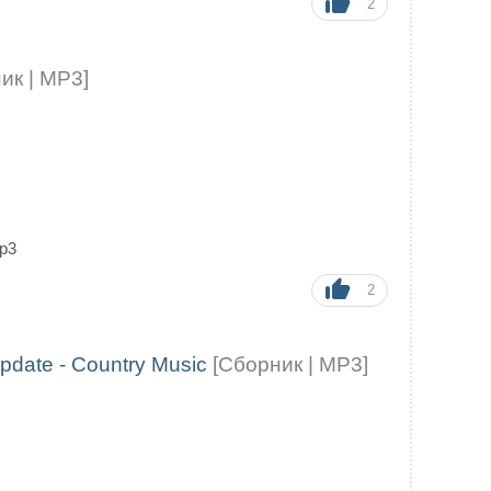
2
ик | MP3]
p3
2
Update - Country Music
[Сборник | MP3]