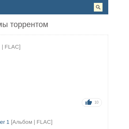
мы торрентом
 | FLAC]
10
ter 1
[Альбом | FLAC]