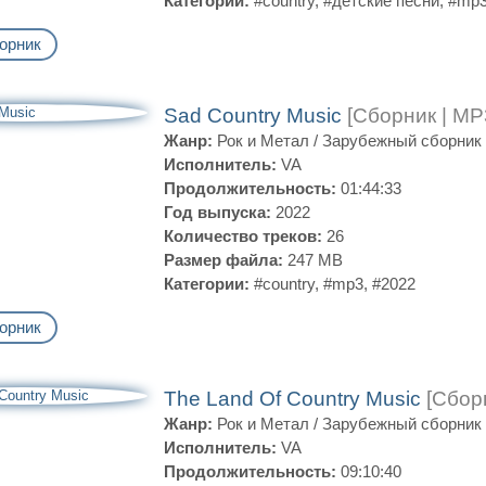
Категории:
#country
,
#детские песни
,
#mp
орник
Sad Country Music
[Сборник | MP
Жанр:
Рок и Метал
/
Зарубежный сборник
Исполнитель:
VA
Продолжительность:
01:44:33
Год выпуска:
2022
Количество треков:
26
Размер файла:
247 MB
Категории:
#country
,
#mp3
,
#2022
орник
The Land Of Country Music
[Сбор
Жанр:
Рок и Метал
/
Зарубежный сборник
Исполнитель:
VA
Продолжительность:
09:10:40