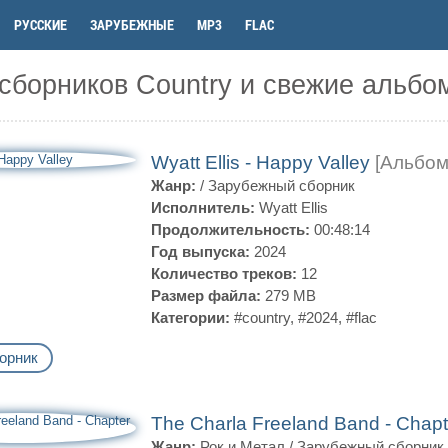
РУССКИЕ
ЗАРУБЕЖНЫЕ
MP3
FLAC
сборников Country и свежие альбо
Wyatt Ellis - Happy Valley
[Альбом
Жанр:
/
Зарубежный сборник
Исполнитель:
Wyatt Ellis
Продолжительность:
00:48:14
Год выпуска:
2024
Количество треков:
12
Размер файла:
279 MB
Категории:
#country
,
#2024
,
#flac
орник
The Charla Freeland Band - Chap
Жанр:
Рок и Метал
/
Зарубежный сборник