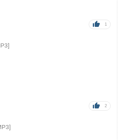
1
MP3]
2
MP3]