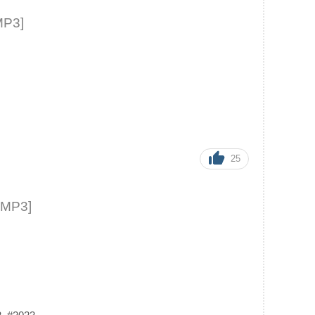
MP3]
25
 MP3]