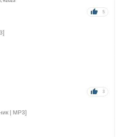
3
,
#2023
5
3]
3
ник | MP3]