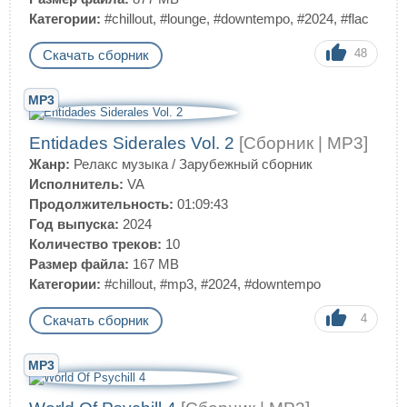
Категории:
#chillout
,
#lounge
,
#downtempo
,
#2024
,
#flac
48
Скачать сборник
MP3
Entidades Siderales Vol​.​ 2
[Сборник | MP3]
Жанр:
Релакс музыка
/
Зарубежный сборник
Исполнитель:
VA
Продолжительность:
01:09:43
Год выпуска:
2024
Количество треков:
10
Размер файла:
167 MB
Категории:
#chillout
,
#mp3
,
#2024
,
#downtempo
4
Скачать сборник
MP3