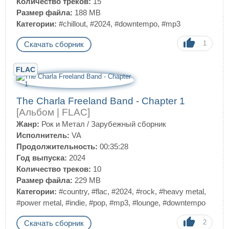
Количество треков:
15
Размер файла:
188 MB
Категории:
#chillout
,
#2024
,
#downtempo
,
#mp3
1
Скачать сборник
FLAC
The Charla Freeland Band - Chapter 1
[Альбом | FLAC]
Жанр:
Рок и Метал
/
Зарубежный сборник
Исполнитель:
VA
Продолжительность:
00:35:28
Год выпуска:
2024
Количество треков:
10
Размер файла:
229 MB
Категории:
#country
,
#flac
,
#2024
,
#rock
,
#heavy metal
,
#power metal
,
#indie
,
#pop
,
#mp3
,
#lounge
,
#downtempo
2
Скачать сборник