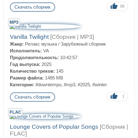
98
Скачать сборник
MP3
Vanilla Twilight
[Сборник | MP3]
Жанр:
Релакс музыка
/
Зарубежный сборник
Исполнитель:
VA
Продолжительность:
10:42:57
Год выпуска:
2025
Количество треков:
145
Размер файла:
1485 MB
Категории:
#downtempo
,
#mp3
,
#2025
,
#winter
1
Скачать сборник
FLAC
Lounge Covers of Popular Songs
[Сборник |
FLAC]