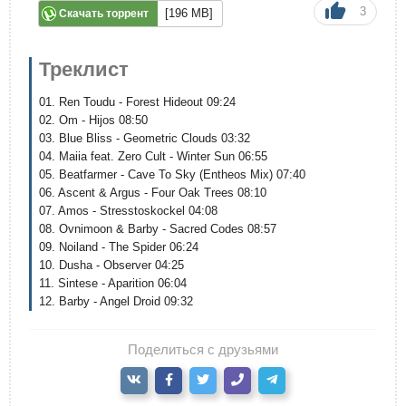
3
[196 MB]
Скачать торрент
Треклист
01. Ren Toudu - Forest Hideout 09:24
02. Om - Hijos 08:50
03. Blue Bliss - Geometric Clouds 03:32
04. Maiia feat. Zero Cult - Winter Sun 06:55
05. Beatfarmer - Cave To Sky (Entheos Mix) 07:40
06. Ascent & Argus - Four Oak Trees 08:10
07. Amos - Stresstoskockel 04:08
08. Ovnimoon & Barby - Sacred Codes 08:57
09. Noiland - The Spider 06:24
10. Dusha - Observer 04:25
11. Sintese - Aparition 06:04
12. Barby - Angel Droid 09:32
Поделиться с друзьями