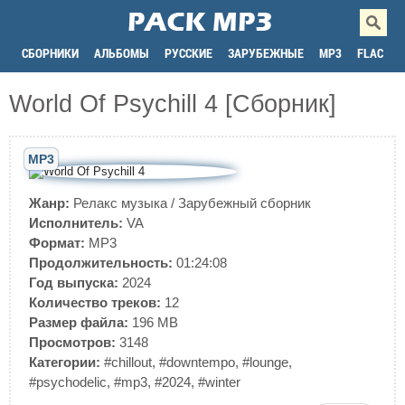
СБОРНИКИ
АЛЬБОМЫ
РУССКИЕ
ЗАРУБЕЖНЫЕ
MP3
FLAC
World Of Psychill 4 [Сборник]
MP3
Жанр:
Релакс музыка
/
Зарубежный сборник
Исполнитель:
VA
Формат:
MP3
Продолжительность:
01:24:08
Год выпуска:
2024
Количество треков:
12
Размер файла:
196 MB
Просмотров:
3148
Категории:
#chillout
,
#downtempo
,
#lounge
,
#psychodelic
,
#mp3
,
#2024
,
#winter