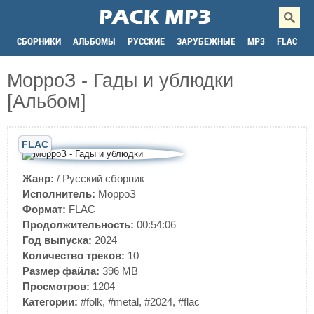
СБОРНИКИ
АЛЬБОМЫ
РУССКИЕ
ЗАРУБЕЖНЫЕ
MP3
FLAC
МорроЗ - Гады и ублюдки
[Альбом]
FLAC
Жанр:
/
Русский сборник
Исполнитель:
МорроЗ
Формат:
FLAC
Продолжительность:
00:54:06
Год выпуска:
2024
Количество треков:
10
Размер файла:
396 MB
Просмотров:
1204
Категории:
#folk
,
#metal
,
#2024
,
#flac