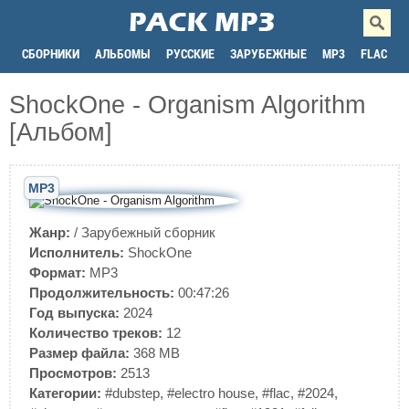
СБОРНИКИ
АЛЬБОМЫ
РУССКИЕ
ЗАРУБЕЖНЫЕ
MP3
FLAC
ShockOne - Organism Algorithm
[Альбом]
MP3
Жанр:
/
Зарубежный сборник
Исполнитель:
ShockOne
Формат:
MP3
Продолжительность:
00:47:26
Год выпуска:
2024
Количество треков:
12
Размер файла:
368 MB
Просмотров:
2513
Категории:
#dubstep
,
#electro house
,
#flac
,
#2024
,