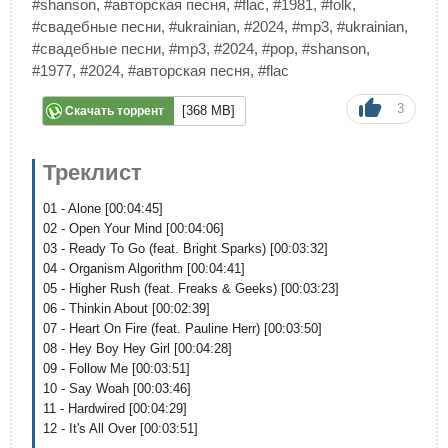
#shanson
,
#авторская песня
,
#flac
,
#1981
,
#folk
,
#свадебные песни
,
#ukrainian
,
#2024
,
#mp3
,
#ukrainian
,
#свадебные песни
,
#mp3
,
#2024
,
#pop
,
#shanson
,
#1977
,
#2024
,
#авторская песня
,
#flac
3
[368 MB]
Скачать торрент
Треклист
01 - Alone [00:04:45]
02 - Open Your Mind [00:04:06]
03 - Ready To Go (feat. Bright Sparks) [00:03:32]
04 - Organism Algorithm [00:04:41]
05 - Higher Rush (feat. Freaks & Geeks) [00:03:23]
06 - Thinkin About [00:02:39]
07 - Heart On Fire (feat. Pauline Herr) [00:03:50]
08 - Hey Boy Hey Girl [00:04:28]
09 - Follow Me [00:03:51]
10 - Say Woah [00:03:46]
11 - Hardwired [00:04:29]
12 - It's All Over [00:03:51]