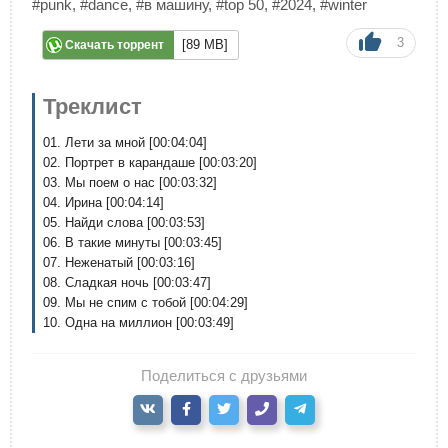
#punk
,
#dance
,
#в машину
,
#top 50
,
#2024
,
#winter
3
[89 MB]
Скачать торрент
Треклист
01. Лети за мной [00:04:04]
02. Портрет в карандаше [00:03:20]
03. Мы поем о нас [00:03:32]
04. Ирина [00:04:14]
05. Найди слова [00:03:53]
06. В такие минуты [00:03:45]
07. Неженатый [00:03:16]
08. Сладкая ночь [00:03:47]
09. Мы не спим с тобой [00:04:29]
10. Одна на миллион [00:03:49]
Поделиться с друзьями