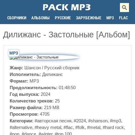
СБОРНИКИ
АЛЬБОМЫ
РУССКИЕ
ЗАРУБЕЖНЫЕ
MP3
FLAC
Дилижанс - Застольные [Альбом]
MP3
Жанр:
Шансон
/
Русский сборник
Исполнитель:
Дилижанс
Формат:
MP3
Продолжительность:
01:48:50
Год выпуска:
2024
Количество треков:
25
Размер файла:
219 MB
Просмотров:
4705
Категории:
#авторская песня
,
#2024
,
#shanson
,
#mp3
,
#alternative
,
#heavy metal
,
#flac
,
#folk
,
#metal
,
#hard rock
,
#pop
,
#dance
,
#winter
,
#top 100