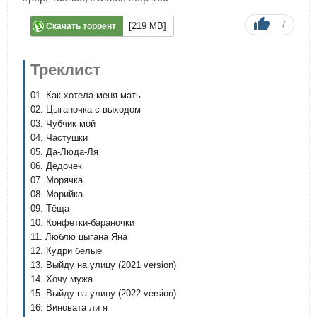
7
[219 MB]
Скачать торрент
Треклист
01. Как хотела меня мать
02. Цыганочка с выходом
03. Чубчик мой
04. Частушки
05. Да-Люда-Ля
06. Дедочек
07. Морячка
08. Марийка
09. Тёща
10. Конфетки-бараночки
11. Люблю цыгана Яна
12. Кудри белые
13. Выйду на улицу (2021 version)
14. Хочу мужа
15. Выйду на улицу (2022 version)
16. Виновата ли я