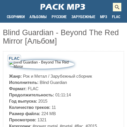
СБОРНИКИ
АЛЬБОМЫ
РУССКИЕ
ЗАРУБЕЖНЫЕ
MP3
FLAC
Blind Guardian - Beyond The Red
Mirror [Альбом]
FLAC
Жанр:
Рок и Метал
/
Зарубежный сборник
Исполнитель:
Blind Guardian
Формат:
FLAC
Продолжительность:
01:11:14
Год выпуска:
2015
Количество треков:
11
Размер файла:
224 MB
Просмотров:
1321
Категории:
#power metal
,
#metal
,
#flac
,
#2015