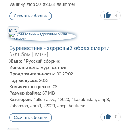
машину
,
#top 50
,
#2023
,
#summer
4
Скачать сборник
MP3
Буревестник - здоровый образ смерти
[Альбом | MP3]
Жанр:
/
Русский сборник
Исполнитель:
Буревестник
Продолжительность:
00:27:02
Год выпуска:
2023
Количество треков:
09
Размер файла:
67 MB
Категории:
#alternative
,
#2023
,
#kazakhstan
,
#mp3
,
#shanson
,
#mp3
,
#2023
,
#pop
,
#autumn
0
Скачать сборник