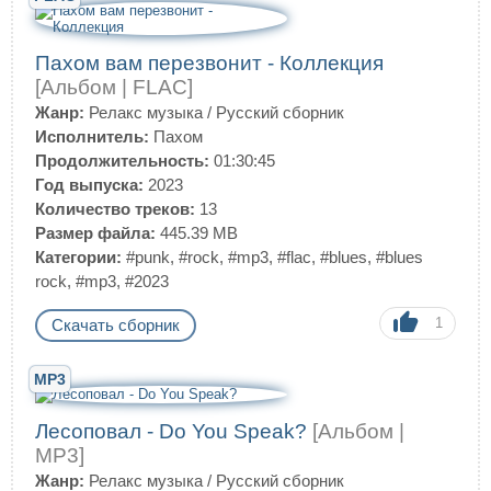
Пахом вам перезвонит - Коллекция
[Альбом | FLAC]
Жанр:
Релакс музыка
/
Русский сборник
Исполнитель:
Пахом
Продолжительность:
01:30:45
Год выпуска:
2023
Количество треков:
13
Размер файла:
445.39 MB
Категории:
#punk
,
#rock
,
#mp3
,
#flac
,
#blues
,
#blues
rock
,
#mp3
,
#2023
1
Скачать сборник
MP3
Лесоповал - Do You Speak?
[Альбом |
MP3]
Жанр:
Релакс музыка
/
Русский сборник