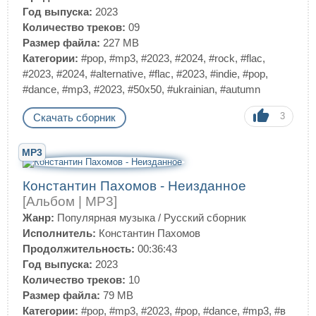
Год выпуска:
2023
Количество треков:
09
Размер файла:
227 MB
Категории:
#pop
,
#mp3
,
#2023
,
#2024
,
#rock
,
#flac
,
#2023
,
#2024
,
#alternative
,
#flac
,
#2023
,
#indie
,
#pop
,
#dance
,
#mp3
,
#2023
,
#50x50
,
#ukrainian
,
#autumn
3
Скачать сборник
MP3
Константин Пахомов - Неизданное
[Альбом | MP3]
Жанр:
Популярная музыка
/
Русский сборник
Исполнитель:
Константин Пахомов
Продолжительность:
00:36:43
Год выпуска:
2023
Количество треков:
10
Размер файла:
79 MB
Категории:
#pop
,
#mp3
,
#2023
,
#pop
,
#dance
,
#mp3
,
#в