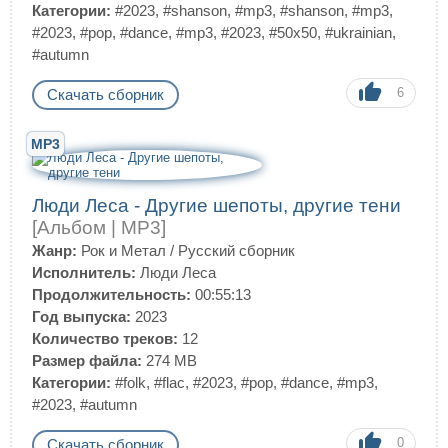
Категории:
#2023
,
#shanson
,
#mp3
,
#shanson
,
#mp3
,
#2023
,
#pop
,
#dance
,
#mp3
,
#2023
,
#50x50
,
#ukrainian
,
#autumn
6
Скачать сборник
MP3
Люди Леса - Другие шепоты, другие тени
[Альбом | MP3]
Жанр:
Рок и Метал
/
Русский сборник
Исполнитель:
Люди Леса
Продолжительность:
00:55:13
Год выпуска:
2023
Количество треков:
12
Размер файла:
274 MB
Категории:
#folk
,
#flac
,
#2023
,
#pop
,
#dance
,
#mp3
,
#2023
,
#autumn
0
Скачать сборник