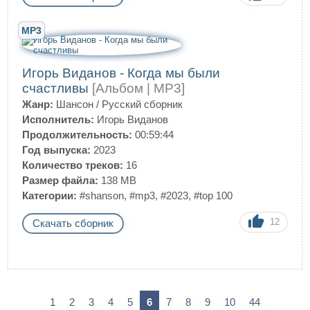
MP3
Игорь Виданов - Когда мы были
счастливы
[Альбом | MP3]
Жанр:
Шансон
/
Русский сборник
Исполнитель:
Игорь Виданов
Продолжительность:
00:59:44
Год выпуска:
2023
Количество треков:
16
Размер файла:
138 MB
Категории:
#shanson
,
#mp3
,
#2023
,
#top 100
12
Скачать сборник
1
2
3
4
5
6
7
8
9
10
44