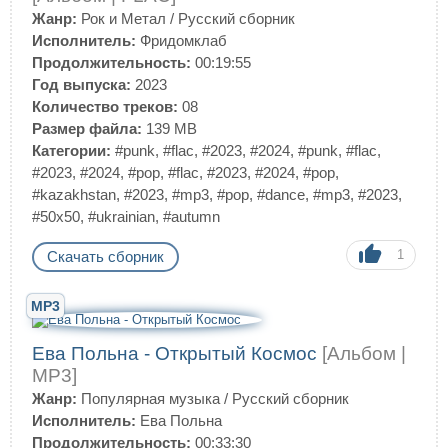
Жанр:
Рок и Метал
/
Русский сборник
Исполнитель:
Фридомклаб
Продолжительность:
00:19:55
Год выпуска:
2023
Количество треков:
08
Размер файла:
139 MB
Категории:
#punk
,
#flac
,
#2023
,
#2024
,
#punk
,
#flac
,
#2023
,
#2024
,
#pop
,
#flac
,
#2023
,
#2024
,
#pop
,
#kazakhstan
,
#2023
,
#mp3
,
#pop
,
#dance
,
#mp3
,
#2023
,
#50x50
,
#ukrainian
,
#autumn
1
Скачать сборник
MP3
Ева Польна - Открытый Космос
[Альбом |
MP3]
Жанр:
Популярная музыка
/
Русский сборник
Исполнитель:
Ева Польна
Продолжительность:
00:33:30