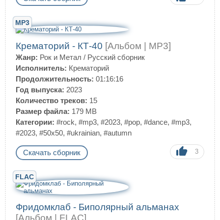
MP3
Крематорий - КТ-40
[Альбом | MP3]
Жанр:
Рок и Метал
/
Русский сборник
Исполнитель:
Крематорий
Продолжительность:
01:16:16
Год выпуска:
2023
Количество треков:
15
Размер файла:
179 MB
Категории:
#rock
,
#mp3
,
#2023
,
#pop
,
#dance
,
#mp3
,
#2023
,
#50x50
,
#ukrainian
,
#autumn
3
Скачать сборник
FLAC
Фридомклаб - Биполярный альманах
[Альбом | FLAC]