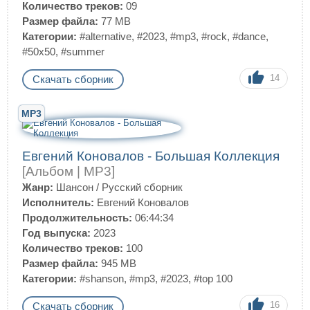
Количество треков:
09
Размер файла:
77 MB
Категории:
#alternative
,
#2023
,
#mp3
,
#rock
,
#dance
,
#50x50
,
#summer
14
Скачать сборник
MP3
Евгений Коновалов - Большая Коллекция
[Альбом | MP3]
Жанр:
Шансон
/
Русский сборник
Исполнитель:
Евгений Коновалов
Продолжительность:
06:44:34
Год выпуска:
2023
Количество треков:
100
Размер файла:
945 MB
Категории:
#shanson
,
#mp3
,
#2023
,
#top 100
16
Скачать сборник