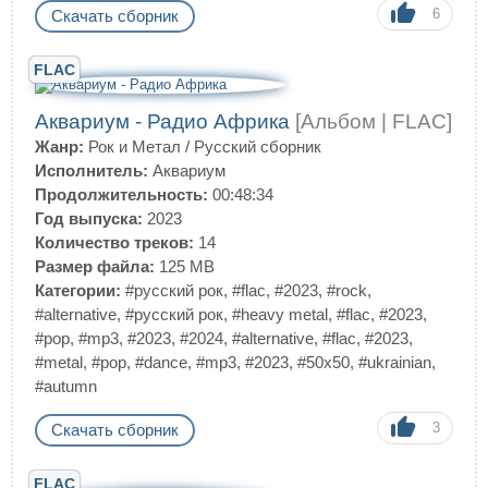
6
Скачать сборник
FLAC
Аквариум - Радио Африка
[Альбом | FLAC]
Жанр:
Рок и Метал
/
Русский сборник
Исполнитель:
Аквариум
Продолжительность:
00:48:34
Год выпуска:
2023
Количество треков:
14
Размер файла:
125 MB
Категории:
#русский рок
,
#flac
,
#2023
,
#rock
,
#alternative
,
#русский рок
,
#heavy metal
,
#flac
,
#2023
,
#pop
,
#mp3
,
#2023
,
#2024
,
#alternative
,
#flac
,
#2023
,
#metal
,
#pop
,
#dance
,
#mp3
,
#2023
,
#50x50
,
#ukrainian
,
#autumn
3
Скачать сборник
FLAC