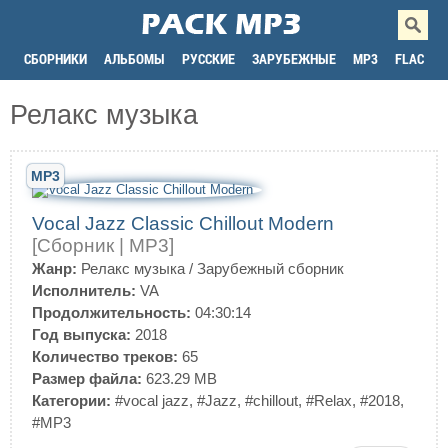
СБОРНИКИ
АЛЬБОМЫ
РУССКИЕ
ЗАРУБЕЖНЫЕ
MP3
FLAC
Релакс музыка
MP3
Vocal Jazz Classic Chillout Modern
[Сборник | MP3]
Жанр:
Релакс музыка
/
Зарубежный сборник
Исполнитель:
VA
Продолжительность:
04:30:14
Год выпуска:
2018
Количество треков:
65
Размер файла:
623.29 MB
Категории:
#vocal jazz
,
#Jazz
,
#chillout
,
#Relax
,
#2018
,
#MP3