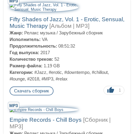
MP3
Fifty Shades of Jazz, Vol. 1 - Erotic, Sensual,
Music Therapy
[Альбом | MP3]
Жанр:
Релакс музыка
/
Зарубежный сборник
Исполнитель:
VA
Продолжительность:
08:51:32
Год выпуска:
2017
Количество треков:
52
Размер файла:
1.19 GB
Категории:
#Jazz
,
#erotic
,
#downtempo
,
#chillout
,
#lounge
,
#2018
,
#MP3
,
#relax
1
Скачать сборник
MP3
Empire Records - Chill Boys
[Сборник |
MP3]
Жанр:
Релакс музыка
/
Зарубежный сборник