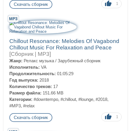
1
Скачать сборник
MP3
Chillout Resonance: Melodies Of Vagabond
Chillout Music For Relaxation and Peace
[Сборник | MP3]
Жанр:
Релакс музыка
/
Зарубежный сборник
Исполнитель:
VA
Продолжительность:
01:05:29
Год выпуска:
2018
Количество треков:
17
Размер файла:
151.66 MB
Категории:
#downtempo
,
#chillout
,
#lounge
,
#2018
,
#MP3
,
#relax
1
Скачать сборник