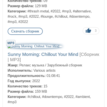
Количество треков:
09
Размер файла:
129 MB
Категории:
#thrash metal
,
#2022
,
#mp3
,
#alternative
,
#rock
,
#mp3
,
#2022
,
#lounge
,
#chillout
,
#downtempo
,
#mp3
,
#2022
3
Скачать сборник
MP3
Sunny Morning: Chillout Your Mind
[Сборник
| MP3]
Жанр:
Релакс музыка
/
Зарубежный сборник
Исполнитель:
Various artists
Продолжительность:
01:08:41
Год выпуска:
2022
Количество треков:
15
Размер файла:
159 MB
Категории:
#chillout
,
#downtempo
,
#2022
,
#ambient
,
#mp3