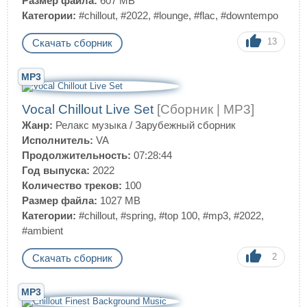
Размер файла:
607 MB
Категории:
#chillout
,
#2022
,
#lounge
,
#flac
,
#downtempo
13
Скачать сборник
MP3
Vocal Chillout Live Set
[Сборник | MP3]
Жанр:
Релакс музыка
/
Зарубежный сборник
Исполнитель:
VA
Продолжительность:
07:28:44
Год выпуска:
2022
Количество треков:
100
Размер файла:
1027 MB
Категории:
#chillout
,
#spring
,
#top 100
,
#mp3
,
#2022
,
#ambient
2
Скачать сборник
MP3