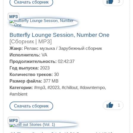
3
Скачать сборник
MP3
Butterfly Lounge Session, Number One
[Сборник | MP3]
Жанр:
Релакс музыка
/
Зарубежный сборник
Исполнитель:
VA
Продолжительность:
02:42:37
Год выпуска:
2023
Количество треков:
30
Размер файла:
377 MB
Категории:
#mp3
,
#2023
,
#chillout
,
#downtempo
,
#ambient
1
Скачать сборник
MP3