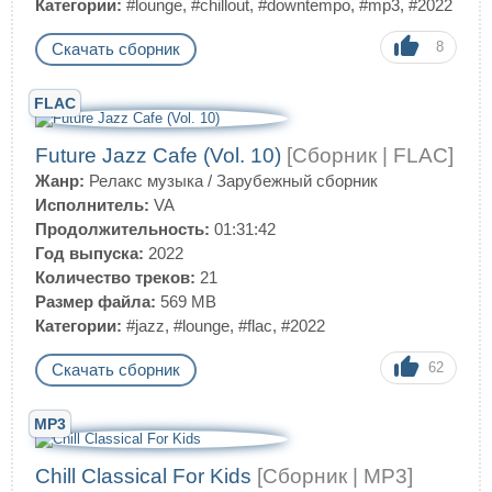
Категории:
#lounge
,
#chillout
,
#downtempo
,
#mp3
,
#2022
8
Скачать сборник
FLAC
Future Jazz Cafe (Vol. 10)
[Сборник | FLAC]
Жанр:
Релакс музыка
/
Зарубежный сборник
Исполнитель:
VA
Продолжительность:
01:31:42
Год выпуска:
2022
Количество треков:
21
Размер файла:
569 MB
Категории:
#jazz
,
#lounge
,
#flac
,
#2022
62
Скачать сборник
MP3
Chill Classical For Kids
[Сборник | MP3]