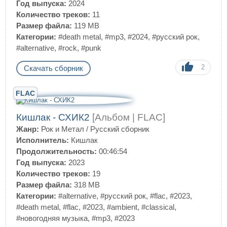
Год выпуска:
2024
Количество треков:
11
Размер файла:
119 MB
Категории:
#death metal
,
#mp3
,
#2024
,
#русский рок
,
#alternative
,
#rock
,
#punk
2
Скачать сборник
FLAC
Кишлак - СХИК2
[Альбом | FLAC]
Жанр:
Рок и Метал
/
Русский сборник
Исполнитель:
Кишлак
Продолжительность:
00:46:54
Год выпуска:
2023
Количество треков:
19
Размер файла:
318 MB
Категории:
#alternative
,
#русский рок
,
#flac
,
#2023
,
#death metal
,
#flac
,
#2023
,
#ambient
,
#classical
,
#новогодняя музыка
,
#mp3
,
#2023