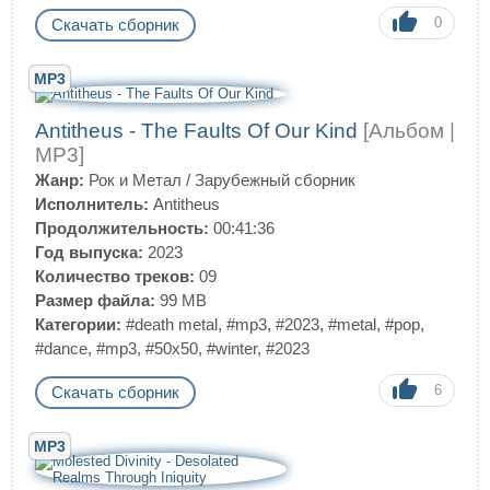
0
Скачать сборник
MP3
Antitheus - The Faults Of Our Kind
[Альбом |
MP3]
Жанр:
Рок и Метал
/
Зарубежный сборник
Исполнитель:
Antitheus
Продолжительность:
00:41:36
Год выпуска:
2023
Количество треков:
09
Размер файла:
99 MB
Категории:
#death metal
,
#mp3
,
#2023
,
#metal
,
#pop
,
#dance
,
#mp3
,
#50x50
,
#winter
,
#2023
6
Скачать сборник
MP3