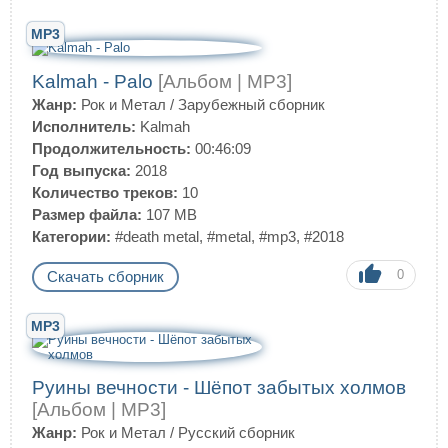
MP3
Kalmah - Palo
[Альбом | MP3]
Жанр:
Рок и Метал
/
Зарубежный сборник
Исполнитель:
Kalmah
Продолжительность:
00:46:09
Год выпуска:
2018
Количество треков:
10
Размер файла:
107 MB
Категории:
#death metal
,
#metal
,
#mp3
,
#2018
0
Скачать сборник
MP3
Руины вечности - Шёпот забытых холмов
[Альбом | MP3]
Жанр:
Рок и Метал
/
Русский сборник