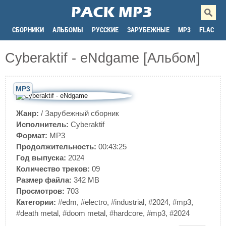
СБОРНИКИ
АЛЬБОМЫ
РУССКИЕ
ЗАРУБЕЖНЫЕ
MP3
FLAC
Cyberaktif - eNdgame [Альбом]
MP3
Жанр:
/
Зарубежный сборник
Исполнитель:
Cyberaktif
Формат:
MP3
Продолжительность:
00:43:25
Год выпуска:
2024
Количество треков:
09
Размер файла:
342 MB
Просмотров:
703
Категории:
#edm
,
#electro
,
#industrial
,
#2024
,
#mp3
,
#death metal
,
#doom metal
,
#hardcore
,
#mp3
,
#2024