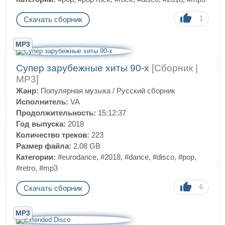
1
Скачать сборник
MP3
Супер зарубежные хиты 90-х
[Сборник |
MP3]
Жанр:
Популярная музыка
/
Русский сборник
Исполнитель:
VA
Продолжительность:
15:12:37
Год выпуска:
2018
Количество треков:
223
Размер файла:
2.08 GB
Категории:
#eurodance
,
#2018
,
#dance
,
#disco
,
#pop
,
#retro
,
#mp3
6
Скачать сборник
MP3