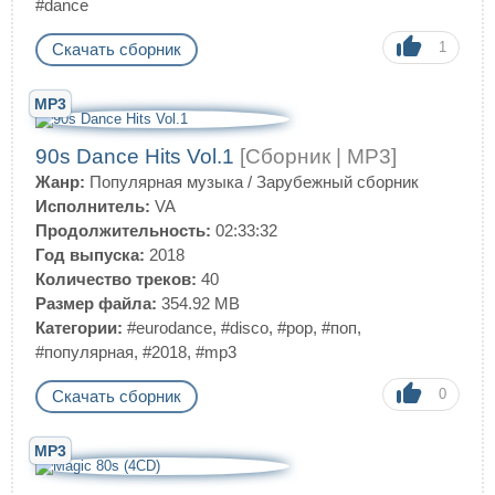
#dance
1
Скачать сборник
MP3
90s Dance Hits Vol.1
[Сборник | MP3]
Жанр:
Популярная музыка
/
Зарубежный сборник
Исполнитель:
VA
Продолжительность:
02:33:32
Год выпуска:
2018
Количество треков:
40
Размер файла:
354.92 MB
Категории:
#eurodance
,
#disco
,
#pop
,
#поп
,
#популярная
,
#2018
,
#mp3
0
Скачать сборник
MP3