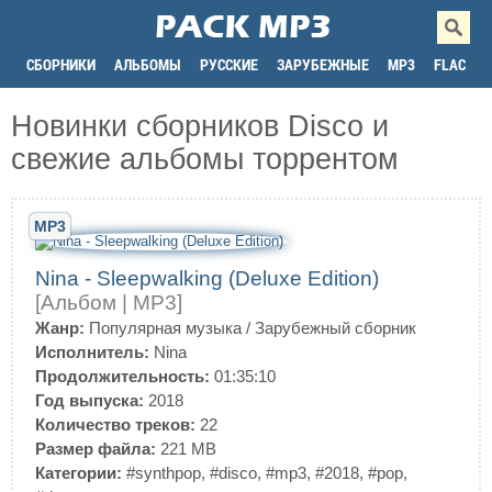
СБОРНИКИ
АЛЬБОМЫ
РУССКИЕ
ЗАРУБЕЖНЫЕ
MP3
FLAC
Новинки сборников Disco и
свежие альбомы торрентом
MP3
Nina - Sleepwalking (Deluxe Edition)
[Альбом | MP3]
Жанр:
Популярная музыка
/
Зарубежный сборник
Исполнитель:
Nina
Продолжительность:
01:35:10
Год выпуска:
2018
Количество треков:
22
Размер файла:
221 MB
Категории:
#synthpop
,
#disco
,
#mp3
,
#2018
,
#pop
,