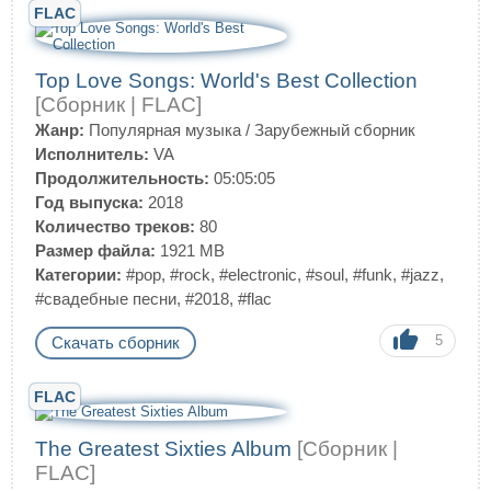
FLAC
Top Love Songs: World's Best Collection
[Сборник | FLAC]
Жанр:
Популярная музыка
/
Зарубежный сборник
Исполнитель:
VA
Продолжительность:
05:05:05
Год выпуска:
2018
Количество треков:
80
Размер файла:
1921 MB
Категории:
#pop
,
#rock
,
#electronic
,
#soul
,
#funk
,
#jazz
,
#свадебные песни
,
#2018
,
#flac
5
Скачать сборник
FLAC
The Greatest Sixties Album
[Сборник |
FLAC]