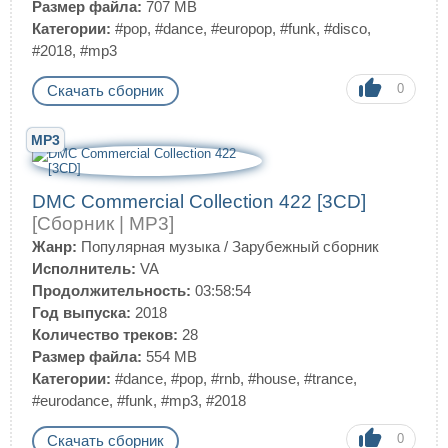
Размер файла:
707 MB
Категории:
#pop
,
#dance
,
#europop
,
#funk
,
#disco
,
#2018
,
#mp3
0
Скачать сборник
MP3
DMC Commercial Collection 422 [3CD]
[Сборник | MP3]
Жанр:
Популярная музыка
/
Зарубежный сборник
Исполнитель:
VA
Продолжительность:
03:58:54
Год выпуска:
2018
Количество треков:
28
Размер файла:
554 MB
Категории:
#dance
,
#pop
,
#rnb
,
#house
,
#trance
,
#eurodance
,
#funk
,
#mp3
,
#2018
0
Скачать сборник