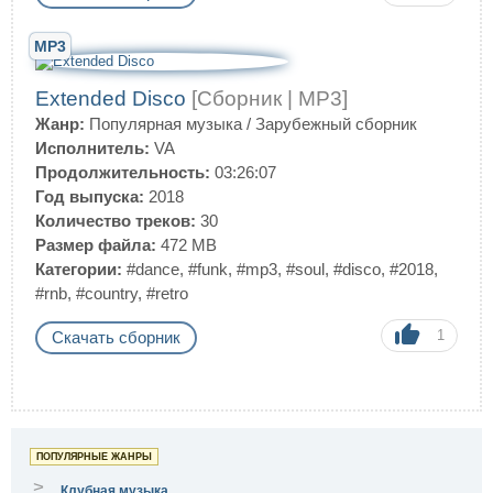
MP3
Extended Disco
[Сборник | MP3]
Жанр:
Популярная музыка
/
Зарубежный сборник
Исполнитель:
VA
Продолжительность:
03:26:07
Год выпуска:
2018
Количество треков:
30
Размер файла:
472 MB
Категории:
#dance
,
#funk
,
#mp3
,
#soul
,
#disco
,
#2018
,
#rnb
,
#country
,
#retro
1
Скачать сборник
ПОПУЛЯРНЫЕ ЖАНРЫ
>
Клубная музыка