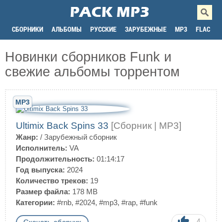
СБОРНИКИ
АЛЬБОМЫ
РУССКИЕ
ЗАРУБЕЖНЫЕ
MP3
FLAC
Новинки сборников Funk и
свежие альбомы торрентом
MP3
Ultimix Back Spins 33
[Сборник | MP3]
Жанр:
/
Зарубежный сборник
Исполнитель:
VA
Продолжительность:
01:14:17
Год выпуска:
2024
Количество треков:
19
Размер файла:
178 MB
Категории:
#rnb
,
#2024
,
#mp3
,
#rap
,
#funk
4