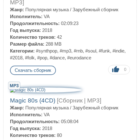
MP3]
Жанр:
Популярная музыка
/
Зарубежный сборник
Исполнитель:
VA
Продолжительность:
02:09:23
Год выпуска:
2018
Количество треков:
42
Размер файла:
288 MB
Категории:
#synthpop
,
#mp3
,
#rnb
,
#soul
,
#funk
,
#indie
,
#2018
,
#folk
,
#pop
,
#dance
,
#eurodance
0
Скачать сборник
MP3
Magic 80s (4CD)
[Сборник | MP3]
Жанр:
Популярная музыка
/
Зарубежный сборник
Исполнитель:
VA
Продолжительность:
05:08:04
Год выпуска:
2018
Количество треков:
80