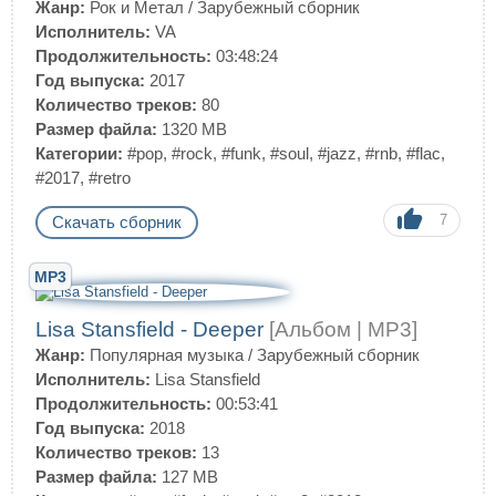
Жанр:
Рок и Метал
/
Зарубежный сборник
Исполнитель:
VA
Продолжительность:
03:48:24
Год выпуска:
2017
Количество треков:
80
Размер файла:
1320 MB
Категории:
#pop
,
#rock
,
#funk
,
#soul
,
#jazz
,
#rnb
,
#flac
,
#2017
,
#retro
7
Скачать сборник
MP3
Lisa Stansfield - Deeper
[Альбом | MP3]
Жанр:
Популярная музыка
/
Зарубежный сборник
Исполнитель:
Lisa Stansfield
Продолжительность:
00:53:41
Год выпуска:
2018
Количество треков:
13
Размер файла:
127 MB