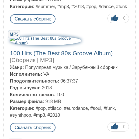
Категории:
#summer
,
#mp3
,
#2018
,
#pop
,
#dance
,
#funk
0
Скачать сборник
MP3
100 Hits (The Best 80s Groove Album)
[Сборник | MP3]
Жанр:
Популярная музыка
/
Зарубежный сборник
Исполнитель:
VA
Продолжительность:
06:37:37
Год выпуска:
2018
Количество треков:
100
Размер файла:
918 MB
Категории:
#pop
,
#disco
,
#eurodance
,
#soul
,
#funk
,
#synthpop
,
#mp3
,
#2018
0
Скачать сборник