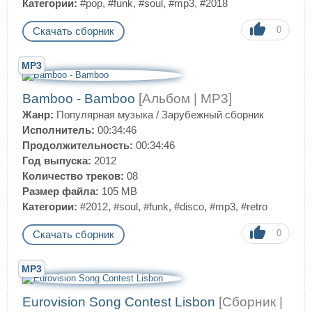
Категории:
#pop
,
#funk
,
#soul
,
#mp3
,
#2018
0
Скачать сборник
MP3
Bamboo - Bamboo
[Альбом | MP3]
Жанр:
Популярная музыка
/
Зарубежный сборник
Исполнитель:
00:34:46
Продолжительность:
00:34:46
Год выпуска:
2012
Количество треков:
08
Размер файла:
105 MB
Категории:
#2012
,
#soul
,
#funk
,
#disco
,
#mp3
,
#retro
0
Скачать сборник
MP3
Eurovision Song Contest Lisbon
[Сборник |